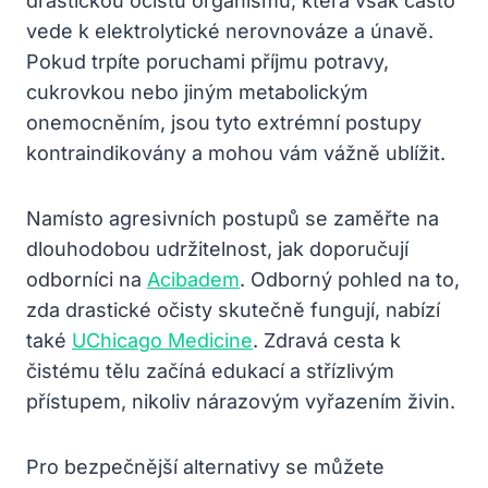
drastickou očistu organismu, která však často
vede k elektrolytické nerovnováze a únavě.
Pokud trpíte poruchami příjmu potravy,
cukrovkou nebo jiným metabolickým
onemocněním, jsou tyto extrémní postupy
kontraindikovány a mohou vám vážně ublížit.
Namísto agresivních postupů se zaměřte na
dlouhodobou udržitelnost, jak doporučují
odborníci na
Acibadem
. Odborný pohled na to,
zda drastické očisty skutečně fungují, nabízí
také
UChicago Medicine
. Zdravá cesta k
čistému tělu začíná edukací a střízlivým
přístupem, nikoliv nárazovým vyřazením živin.
Pro bezpečnější alternativy se můžete