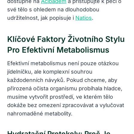
dostupné na
Acibadem
a přistupujte k péči o
své tělo s ohledem na dlouhodobou
udržitelnost, jak popisuje i
Natios
.
Klíčové Faktory Životního Stylu
Pro Efektivní Metabolismus
Efektivní metabolismus není pouze otázkou
jídelníčku, ale komplexní souhrou
každodenních návyků. Pokud chceme, aby
přirozená očista organismu probíhala hladce,
musíme vytvořit prostředí, ve kterém tělo
dokáže bez omezení zpracovávat a vylučovat
nahromaděné metabolity.
Hydratační Protokoly: Proč Je