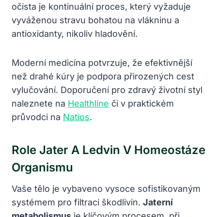
očista je kontinuální proces, který vyžaduje
vyváženou stravu bohatou na vlákninu a
antioxidanty, nikoliv hladovění.
Moderní medicína potvrzuje, že efektivnější
než drahé kúry je podpora přirozených cest
vylučování. Doporučení pro zdravý životní styl
naleznete na
Healthline
či v praktickém
průvodci na
Natios
.
Role Jater A Ledvin V Homeostáze
Organismu
Vaše tělo je vybaveno vysoce sofistikovaným
systémem pro filtraci škodlivin.
Jaterní
metabolismus
je klíčovým procesem, při