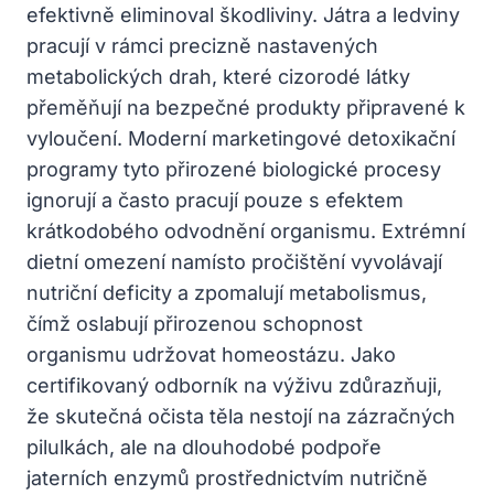
efektivně eliminoval škodliviny. Játra a ledviny
pracují v rámci precizně nastavených
metabolických drah, které cizorodé látky
přeměňují na bezpečné produkty připravené k
vyloučení. Moderní marketingové detoxikační
programy tyto přirozené biologické procesy
ignorují a často pracují pouze s efektem
krátkodobého odvodnění organismu. Extrémní
dietní omezení namísto pročištění vyvolávají
nutriční deficity a zpomalují metabolismus,
čímž oslabují přirozenou schopnost
organismu udržovat homeostázu. Jako
certifikovaný odborník na výživu zdůrazňuji,
že skutečná očista těla nestojí na zázračných
pilulkách, ale na dlouhodobé podpoře
jaterních enzymů prostřednictvím nutričně