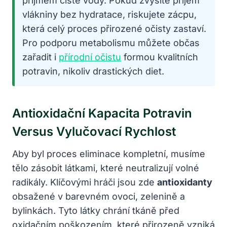
příjmem čisté vody. Pokud zvýšíte příjem
vlákniny bez hydratace, riskujete zácpu,
která celý proces přirozené očisty zastaví.
Pro podporu metabolismu můžete občas
zařadit i
přírodní očistu
formou kvalitních
potravin, nikoliv drastických diet.
Antioxidační Kapacita Potravin
Versus Vylučovací Rychlost
Aby byl proces eliminace kompletní, musíme
tělo zásobit látkami, které neutralizují volné
radikály. Klíčovými hráči jsou zde
antioxidanty
obsažené v barevném ovoci, zelenině a
bylinkách. Tyto látky chrání tkáně před
oxidačním poškozením, které přirozeně vzniká