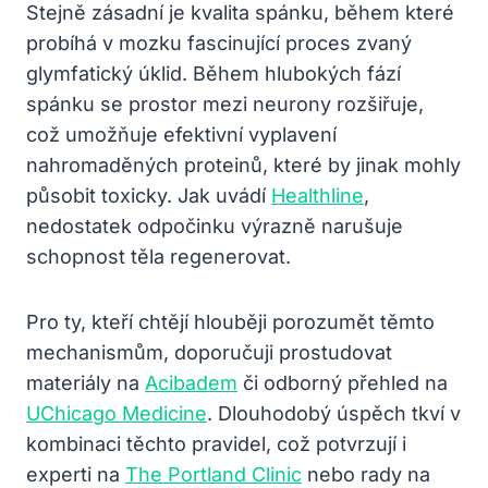
Stejně zásadní je kvalita spánku, během které
probíhá v mozku fascinující proces zvaný
glymfatický úklid. Během hlubokých fází
spánku se prostor mezi neurony rozšiřuje,
což umožňuje efektivní vyplavení
nahromaděných proteinů, které by jinak mohly
působit toxicky. Jak uvádí
Healthline
,
nedostatek odpočinku výrazně narušuje
schopnost těla regenerovat.
Pro ty, kteří chtějí hlouběji porozumět těmto
mechanismům, doporučuji prostudovat
materiály na
Acibadem
či odborný přehled na
UChicago Medicine
. Dlouhodobý úspěch tkví v
kombinaci těchto pravidel, což potvrzují i
experti na
The Portland Clinic
nebo rady na