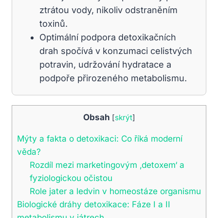
ztrátou vody, nikoliv odstraněním
toxinů.
Optimální podpora detoxikačních
drah spočívá v konzumaci celistvých
potravin, udržování hydratace a
podpoře přirozeného metabolismu.
Obsah
[
skrýt
]
Mýty a fakta o detoxikaci: Co říká moderní
věda?
Rozdíl mezi marketingovým ‚detoxem‘ a
fyziologickou očistou
Role jater a ledvin v homeostáze organismu
Biologické dráhy detoxikace: Fáze I a II
metabolismu v játrech