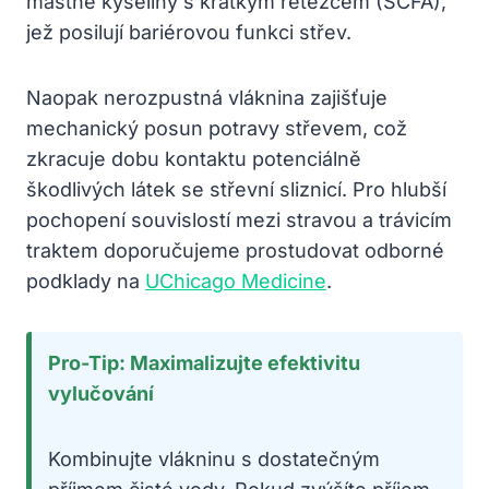
mastné kyseliny s krátkým řetězcem (SCFA),
jež posilují bariérovou funkci střev.
Naopak nerozpustná vláknina zajišťuje
mechanický posun potravy střevem, což
zkracuje dobu kontaktu potenciálně
škodlivých látek se střevní sliznicí. Pro hlubší
pochopení souvislostí mezi stravou a trávicím
traktem doporučujeme prostudovat odborné
podklady na
UChicago Medicine
.
Pro-Tip: Maximalizujte efektivitu
vylučování
Kombinujte vlákninu s dostatečným