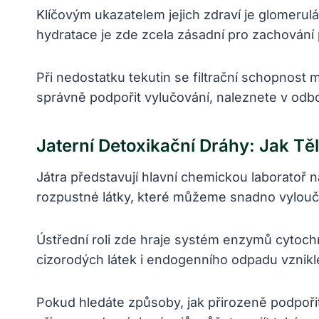
Klíčovým ukazatelem jejich zdraví je glomerulár
hydratace je zde zcela zásadní pro zachování
Při nedostatku tekutin se filtrační schopnost
správně podpořit vylučování, naleznete v od
Jaterní Detoxikační Dráhy: Jak T
Játra představují hlavní chemickou laboratoř na
rozpustné látky, které můžeme snadno vylouči
Ústřední roli zde hraje systém enzymů cytochr
cizorodých látek i endogenního odpadu vznikl
Pokud hledáte způsoby, jak přirozeně podpořit 