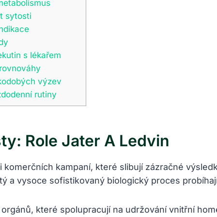
 metabolismus
 sytosti
indikace
dy
ekutin s lékařem
é rovnováhy
tkodobých výzev
dodenní rutiny
ty: Role Jater A Ledvin
komerčních kampaní, které slibují zázračné výsledky
tý a vysoce sofistikovaný biologický proces probíha
gánů, které spolupracují na udržování vnitřní home