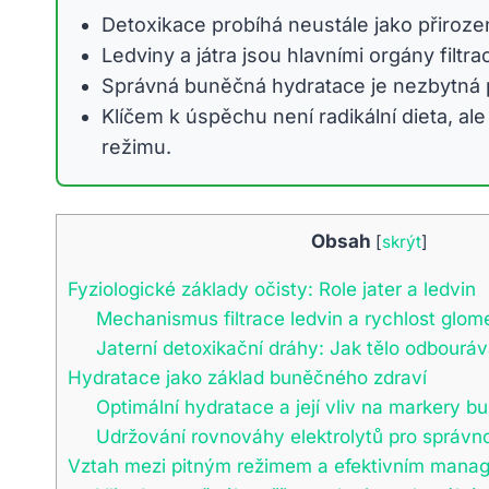
Detoxikace probíhá neustále jako přirozen
Ledviny a játra jsou hlavními orgány filtr
Správná buněčná hydratace je nezbytná p
Klíčem k úspěchu není radikální dieta, 
režimu.
Obsah
[
skrýt
]
Fyziologické základy očisty: Role jater a ledvin
Mechanismus filtrace ledvin a rychlost glomer
Jaterní detoxikační dráhy: Jak tělo odbourá
Hydratace jako základ buněčného zdraví
Optimální hydratace a její vliv na markery bu
Udržování rovnováhy elektrolytů pro správn
Vztah mezi pitným režimem a efektivním man