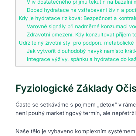
Vliv dostatečného příjmu tekutin na bazální
Dopad hydratace na vstřebávání živin a pocit
Kdy je hydratace riziková: Bezpečnost a kontra
Varovné signály při nadměrné konzumaci vo
Zdravotní omezení: Kdy konzultovat příjem t
Udržitelný životní styl pro podporu metabolick
Jak vytvořit dlouhodobý návyk namísto krá
Integrace výživy, spánku a hydratace do kaž
Fyziologické Základy Očis
Často se setkáváme s pojmem „detox“ v rámci 
není pouhý marketingový termín, ale nepřetrži
Naše tělo je vybaveno komplexním systémem or