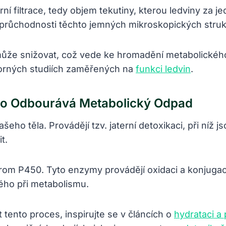
ní filtrace, tedy objem tekutiny, kterou ledviny za je
 průchodnosti těchto jemných mikroskopických struk
 může snižovat, což vede ke hromadění metabolického 
borných studiích zaměřených na
funkci ledvin
.
ělo Odbourává Metabolický Odpad
šeho těla. Provádějí tzv. jaterní detoxikaci, při níž 
t.
om P450. Tyto enzymy provádějí oxidaci a konjugaci 
ého při metabolismu.
tento proces, inspirujte se v článcích o
hydrataci a