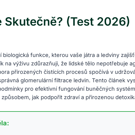
 Skutečně? (Test 2026)
í biologická funkce, kterou vaše játra a ledviny zaji
 na výživu zdůrazňuji, že lidské tělo nepotřebuje ag
a přirozených čistících procesů spočívá v udržován
a správná glomerulární filtrace ledvin. Tento článek v
podmínky pro efektivní fungování buněčných systémů
m způsobem, jak podpořit zdraví a přirozenou detoxi
la: