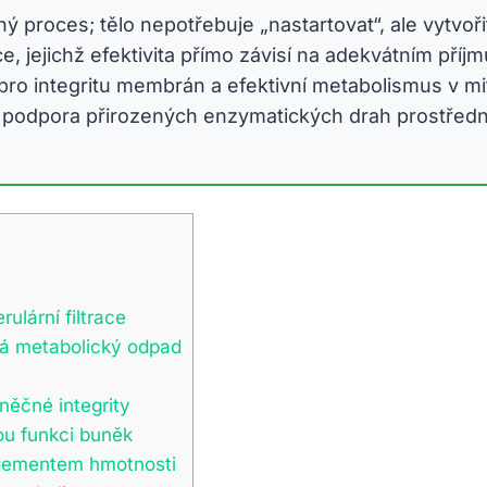
ý proces; tělo nepotřebuje „nastartovat“, ale vytvoř
ace, jejichž efektivita přímo závisí na adekvátním příj
ro integritu membrán a efektivní metabolismus v mi
ale podpora přirozených enzymatických drah prostřed
ulární filtrace
vá metabolický odpad
něčné integrity
ou funkci buněk
agementem hmotnosti