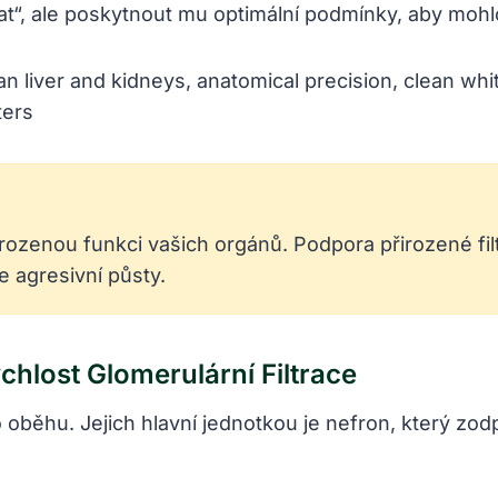
ovat“, ale poskytnout mu optimální podmínky, aby mohl
irozenou funkci vašich orgánů. Podpora přirozené fi
e agresivní půsty.
hlost Glomerulární Filtrace
 oběhu. Jejich hlavní jednotkou je nefron, který zodp