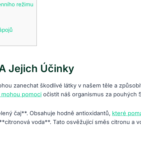
enního režimu
ápojů
A Jejich Účinky
ou zanechat škodlivé látky v našem těle a způsobit
é mohou pomoci
očistit náš organismus za pouhých 5
lený čaj**. Obsahuje hodně antioxidantů,
které pomá
**citronová voda**. Tato osvěžující směs citronu a