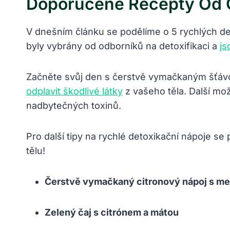
Doporučené Recepty Od O
V dnešním článku se podělíme o 5 rychlých de
byly vybrány od odborníků na detoxifikaci a
js
Začněte svůj den s čerstvě vymačkaným šťávo
odplavit škodlivé látky
z vašeho těla. Další mo
nadbytečných toxinů.
Pro další tipy na rychlé detoxikační nápoje s
tělu!
Čerstvě vymačkaný citronový nápoj s m
Zelený čaj s citrónem a mátou