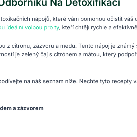
dborníků Na Detoxifikaci
toxikačních nápojů, které vám pomohou očistit váš
ou ideální volbou pro ty
, kteří chtějí rychle a efektivně
u z citronu, zázvoru a medu. Tento nápoj je známý 
žností je zelený čaj s citrónem a mátou, který podp
e podívejte na náš seznam níže. Nechte tyto recepty
edem a zázvorem