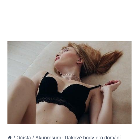
/
Očista
/
Akupresura: Tlakové body pro domácí