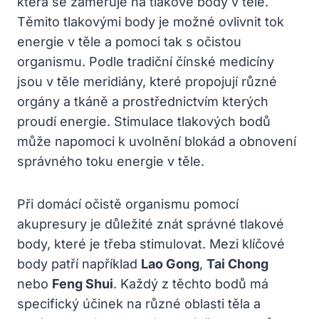
která se zaměřuje na tlakové body v těle.
Těmito tlakovými body je možné ovlivnit tok
energie v těle a pomoci tak s očistou
organismu. Podle tradiční čínské medicíny
jsou v těle meridiány, které propojují různé
orgány a tkáně a prostřednictvím kterých
proudí energie. Stimulace tlakových bodů
může napomoci k uvolnění blokád a obnovení
správného toku energie v těle.
Při domácí očistě organismu pomocí
akupresury je důležité znát správné tlakové
body, které je třeba stimulovat. Mezi klíčové
body patří například
Lao Gong
,
Tai Chong
nebo
Feng Shui
. Každý z těchto bodů má
specifický účinek na různé oblasti těla a