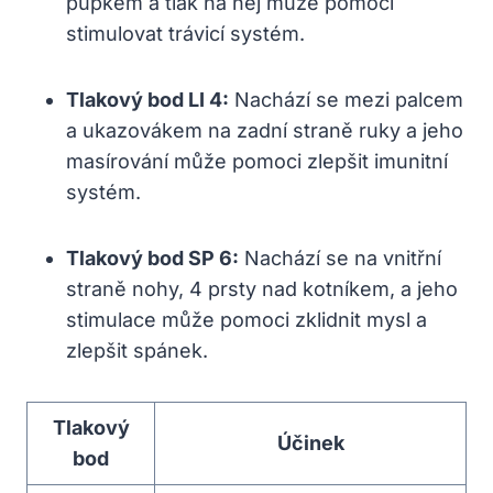
pupkem a tlak na něj může pomoci
stimulovat trávicí systém.
Tlakový bod LI 4:
Nachází se mezi palcem
a ukazovákem na zadní straně ruky a jeho
masírování může pomoci zlepšit imunitní
systém.
Tlakový bod SP 6:
Nachází se na vnitřní
straně nohy, 4 prsty nad kotníkem, a jeho
stimulace může pomoci zklidnit mysl a
zlepšit spánek.
Tlakový
Účinek
bod