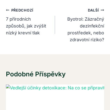
Navigace
PŘEDCHOZÍ
DALŠÍ
Pro
7 přírodních
Byotrol: Zázračný
způsobů, jak zvýšit
dezinfekční
Příspěvek
nízký krevní tlak
prostředek, nebo
zdravotní riziko?
Podobné Příspěvky