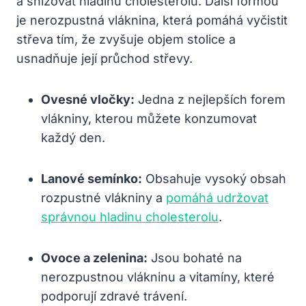
a snižovat hladinu cholesterolu. Další formou
je nerozpustná vláknina, která pomáhá vyčistit
střeva tím, že zvyšuje objem stolice a
usnadňuje její průchod střevy.
Ovesné vločky:
Jedna z nejlepších forem
vlákniny, kterou můžete konzumovat
každý den.
Lanové semínko:
Obsahuje vysoký obsah
rozpustné vlákniny a
pomáhá udržovat
správnou hladinu cholesterolu
.
Ovoce a zelenina:
Jsou bohaté na
nerozpustnou vlákninu a vitamíny, které
podporují zdravé trávení.