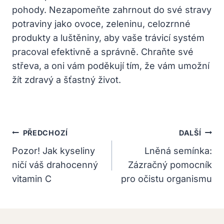
pohody. Nezapomeňte zahrnout do své stravy
potraviny jako ovoce, zeleninu, celozrnné
produkty a luštěniny, aby vaše trávicí systém
pracoval efektivně a správně. Chraňte své
střeva, a oni vám poděkují tím, že vám umožní
žít zdravý a šťastný život.
Navigace
PŘEDCHOZÍ
DALŠÍ
Pro
Pozor! Jak kyseliny
Lněná semínka:
ničí váš drahocenný
Zázračný pomocník
Příspěvek
vitamin C
pro očistu organismu