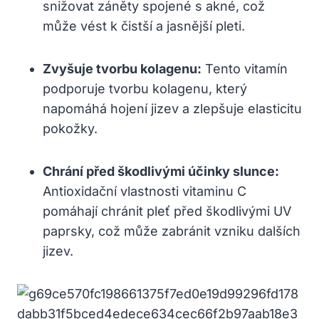
snižovat záněty ​spojené ⁣s akné, ⁢což
může⁣ vést k ⁣čistší a jasnější pleti.
Zvyšuje tvorbu kolagenu:
Tento vitamín
podporuje⁢ tvorbu ‌kolagenu,‍ který
napomáhá hojení jizev a zlepšuje elasticitu
pokožky.
Chrání před škodlivými účinky slunce:
Antioxidační vlastnosti vitaminu ​C
pomáhají chránit pleť před škodlivými⁤ UV
paprsky, což⁣ může zabránit‌ vzniku dalších‍
jizev.