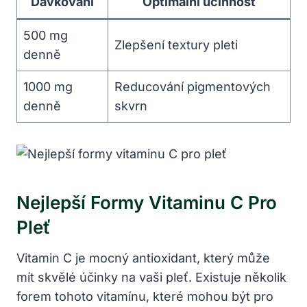
Dávkování
Optimální účinnost
500 ‍mg
Zlepšení⁣ textury pleti
denně
1000 mg
Reducování pigmentových
denně
skvrn
Nejlepší Formy Vitaminu C Pro
Pleť
Vitamin C ‌je⁤ mocný antioxidant, který​ může
mít skvělé účinky⁤ na⁤ vaši pleť. ⁤Existuje několik
forem tohoto ⁣vitamínu, které mohou být pro