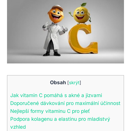
Obsah
[
skrýt
]
Jak vitamin⁢ C pomáhá s‌ akné a jizvami
Doporučené​ dávkování pro maximální‍ účinnost
Nejlepší formy vitaminu C pro pleť
Podpora kolagenu ⁤a elastinu pro ‌mladistvý
vzhled