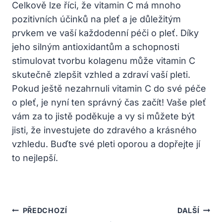
Celkově lze říci, že vitamin C má mnoho
pozitivních účinků⁣ na pleť a‍ je důležitým‍
prvkem ve‌ vaší každodenní péči o‍ pleť. Díky
jeho silným antioxidantům a schopnosti
stimulovat tvorbu ‌kolagenu‍ může vitamin C
skutečně ⁤zlepšit vzhled a zdraví vaší pleti.
⁣Pokud ⁤ještě nezahrnuli vitamin⁤ C do své péče⁣
o pleť, je nyní‌ ten správný čas⁤ začít! ⁣Vaše pleť
⁤vám za to jistě poděkuje a vy si můžete být
‍jisti,‌ že investujete do ‌zdravého a⁤ krásného
vzhledu. Buďte své pleti oporou a ‍dopřejte jí
to⁤ nejlepší.
Navigace
PŘEDCHOZÍ
DALŠÍ