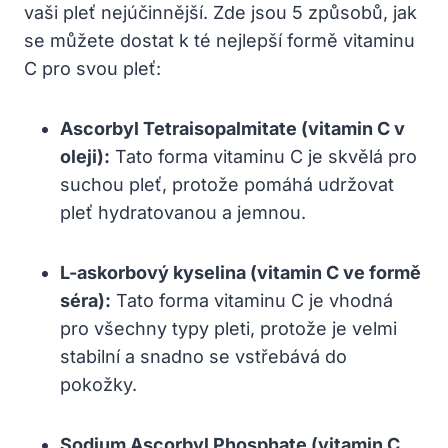
vaši‍ pleť ​nejúčinnější. ⁤Zde jsou 5⁤ způsobů,⁢ jak
se můžete dostat ‌k té nejlepší formě vitaminu
C pro​ svou pleť:
Ascorbyl Tetraisopalmitate ⁢(vitamin C​ v
oleji):
Tato forma ​vitaminu C je skvělá pro
suchou pleť,‌ protože pomáhá udržovat
⁤pleť hydratovanou a ‍jemnou.
L-askorbový kyselina ⁢(vitamin⁣ C​ ve formě
séra):
Tato forma⁤ vitaminu​ C je ‌vhodná
pro všechny⁤ typy pleti, protože je velmi
stabilní a snadno se vstřebává⁤ do
pokožky.
Sodium Ascorbyl Phosphate (vitamin C ​