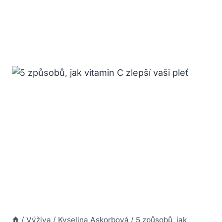
/
Výživa
/
Kyselina Askorbová
/
5 způsobů, jak