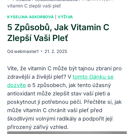
vitamin C zlepší vaši pleť
KYSELINA ASKORBOVÁ
|
VÝŽIVA
5 Způsobů, Jak Vitamin C
Zlepší Vaši Pleť
Od
webmaster1
21. 2. 2025
Víte, že vitamin ⁢C může být ⁤tajnou zbraní pro⁤
zdravější a ​živější pleť? V
tomto článku se
dozvíte
⁢o‍ 5 způsobech, ​jak‍ tento ⁣úžasný
antioxidant​ může zlepšit stav ‌vaší pleti a
poskytnout jí​ potřebnou péči. Přečtěte si, ‍jak‍
může vitamin ‍C chránit vaši ​pleť před
škodlivými volnými radikály ‌a​ podpořit​ její
přirozený zářivý vzhled.