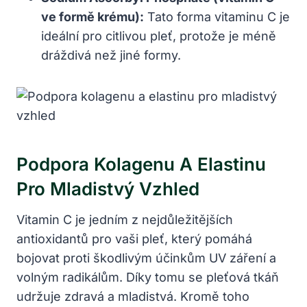
ve formě​ krému):
Tato forma vitaminu C⁢ je
ideální pro citlivou⁤ pleť, protože je méně
dráždivá než jiné formy.
Podpora Kolagenu ⁤a Elastinu
Pro ‌mladistvý Vzhled
Vitamin C⁣ je jedním z nejdůležitějších⁤
antioxidantů⁤ pro vaši pleť, ⁣který pomáhá
bojovat proti škodlivým účinkům UV záření a
volným radikálům.⁤ Díky tomu se pleťová tkáň
udržuje zdravá a⁢ mladistvá.⁤ Kromě toho