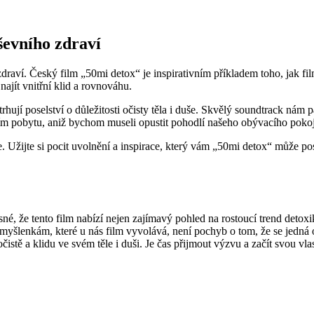
uševního zdraví
draví. Český film „50mi detox“ je inspirativním příkladem toho, jak fi
ajít vnitřní klid a rovnováhu.
rhují poselství o důležitosti očisty těla i duše. Skvělý soundtrack ná
čním pobytu, aniž bychom museli opustit pohodlí našeho obývacího poko
ace. Užijte si pocit uvolnění a inspirace, který vám „50mi detox“ může 
sné, že tento film nabízí nejen zajímavý pohled na rostoucí trend detoxi
yšlenkám, které u nás film vyvolává, není pochyb o tom, že se jedná o 
istě a klidu ve svém těle i duši. Je čas přijmout výzvu a začít svou vlas