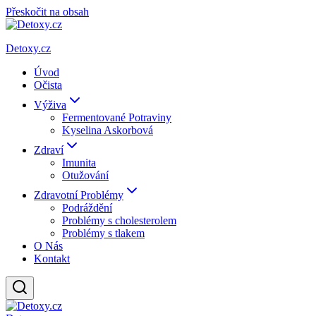
Přeskočit na obsah
Detoxy.cz
Úvod
Očista
Výživa
Fermentované Potraviny
Kyselina Askorbová
Zdraví
Imunita
Otužování
Zdravotní Problémy
Podráždění
Problémy s cholesterolem
Problémy s tlakem
O Nás
Kontakt