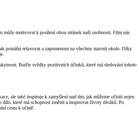
lm může motivovat k posílení obou stránek naší osobnosti. Film nás
m pak pomáhá relaxovat a zapomenout na všechny starosti okolo. Díky
je.
poskytnout. Buďte svědky pozitivních účinků, které má sledování tohoto
kace, ale také inspiruje k zamyšlení nad tím, jak můžeme očistit nejen
dílo, které má schopnost změnit a inspirovat životy diváků. Po
tní cestu k očistě.