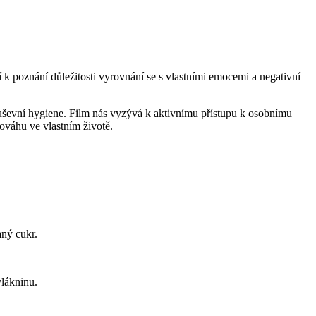
í k poznání důležitosti vyrovnání se s vlastními emocemi a negativní
 duševní hygiene. Film nás vyzývá k aktivnímu přístupu k osobnímu
váhu ve vlastním životě.
aný cukr.
vlákninu.