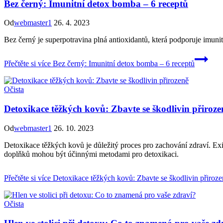
Bez černý: Imunitní detox bomba – 6 receptů
Od
webmaster1
26. 4. 2023
Bez černý je superpotravina plná antioxidantů, která podporuje imunitn
Přečtěte si více
Bez černý: Imunitní detox bomba – 6 receptů
Očista
Detoxikace těžkých kovů: Zbavte se škodlivin přiroze
Od
webmaster1
26. 10. 2023
Detoxikace těžkých kovů je důležitý proces pro zachování zdraví. Exis
doplňků mohou být účinnými metodami pro detoxikaci.
Přečtěte si více
Detoxikace těžkých kovů: Zbavte se škodlivin přiroze
Očista