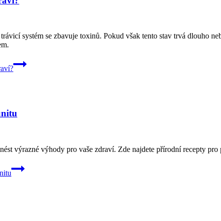
raví?
š trávicí systém se zbavuje toxinů. Pokud však tento stav trvá dlouho 
em.
raví?
unitu
nést výrazné výhody pro vaše zdraví. Zde najdete přírodní recepty pro 
nitu