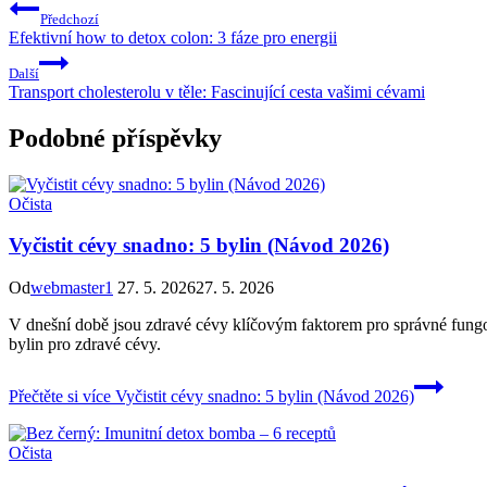
Předchozí
Efektivní how to detox colon: 3 fáze pro energii
Další
Transport cholesterolu v těle: Fascinující cesta vašimi cévami
Podobné příspěvky
Očista
Vyčistit cévy snadno: 5 bylin (Návod 2026)
Od
webmaster1
27. 5. 2026
27. 5. 2026
V dnešní době jsou zdravé cévy klíčovým faktorem pro správné fungov
bylin pro zdravé cévy.
Přečtěte si více
Vyčistit cévy snadno: 5 bylin (Návod 2026)
Očista