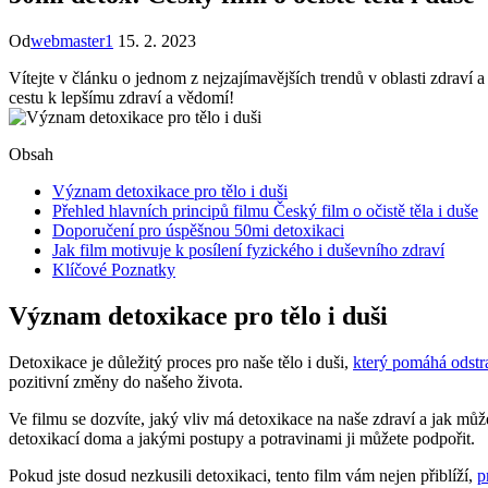
Od
webmaster1
15. 2. 2023
Vítejte v článku o jednom z nejzajímavějších trendů v oblasti zdraví a
cestu k lepšímu zdraví a vědomí!
Obsah
Význam detoxikace pro tělo i duši
Přehled hlavních principů filmu Český film o očistě těla i duše
Doporučení pro úspěšnou 50mi detoxikaci
Jak film motivuje k posílení fyzického i duševního zdraví
Klíčové Poznatky
Význam detoxikace pro tělo i duši
Detoxikace je důležitý proces pro naše tělo i duši,
který pomáhá odstr
pozitivní změny do našeho života.
Ve filmu se dozvíte, jaký vliv má detoxikace na naše zdraví a jak m
detoxikací doma a jakými postupy a potravinami ji můžete podpořit.
Pokud jste dosud nezkusili detoxikaci, tento film vám nejen přiblíží,
p