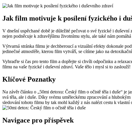
Jak film motivuje k posílení fyzického i d
V dnešní uspěchané době je důležité pečovat o své fyzické i duševní z
nejen podněcuje k zdravějšímu životnímu stylu, ale také nám pomáhá n
Výtvarná stránka filmu je dechberoucí a vizuální efekty dokonale podt
jedinečné atmosféře, kterou film vytváří, se cítíme jako na detoxika
Vyhraďte si čas pro tento film a dopřejte si chvíli odpočinku a relax
filmu na vaše fyzické i duševní zdraví. Vaše tělo i mysl si to zaslouží!
Klíčové Poznatky
Na závěr článku o „50mi detoxu: Český film o očistě těla i duše“ je ja
svá těla, ale i duše. Díky svému uměleckému zpracování a hlubokým m
sledování tohoto filmu by tak mohl každý z nás nalézt cestu k vlastní oč
Navigace pro příspěvek