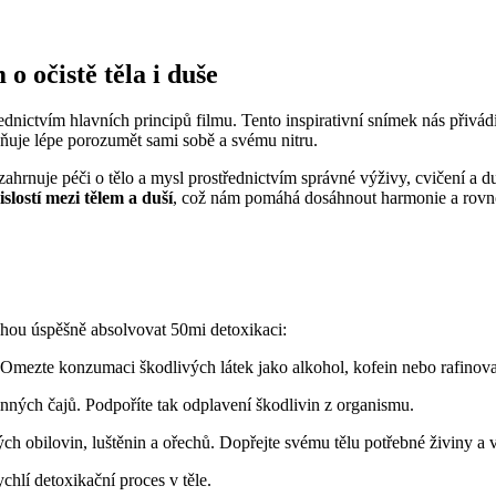
o očistě těla i duše
ednictvím hlavních principů filmu. Tento inspirativní snímek nás přivád
ňuje lépe porozumět sami sobě a svému nitru.
 zahrnuje péči o tělo a mysl prostřednictvím správné výživy, cvičení a
slostí mezi tělem a duší
, což nám pomáhá dosáhnout harmonie a rovno
hou úspěšně absolvovat 50mi detoxikaci:
. Omezte konzumaci škodlivých látek jako alkohol, kofein nebo rafinov
inných čajů. Podpoříte tak odplavení škodlivin z organismu.
h obilovin, luštěnin a ořechů. Dopřejte svému tělu potřebné živiny a 
hlí detoxikační proces v těle.