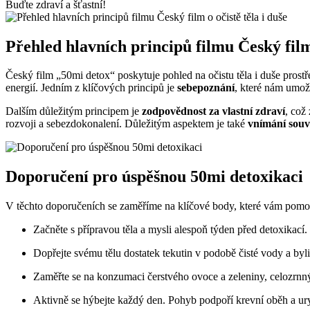
Buďte zdraví a šťastní!
Přehled hlavních principů filmu Český film 
Český film „50mi detox“ poskytuje pohled na očistu těla i duše prostř
energií. Jedním z klíčových principů je
sebepoznání
, které nám umož
Dalším důležitým principem je
zodpovědnost za vlastní zdraví
, což
rozvoji a sebezdokonalení. Důležitým aspektem je také
vnímání souvi
Doporučení pro úspěšnou 50mi detoxikaci
V těchto doporučeních se zaměříme na klíčové body, které vám pomo
Začněte s přípravou těla a mysli alespoň týden před detoxikací
Dopřejte svému tělu dostatek tekutin v podobě čisté vody a byl
Zaměřte se na konzumaci čerstvého ovoce a zeleniny, celozrnnýc
Aktivně se hýbejte každý den. Pohyb podpoří krevní oběh a uryc