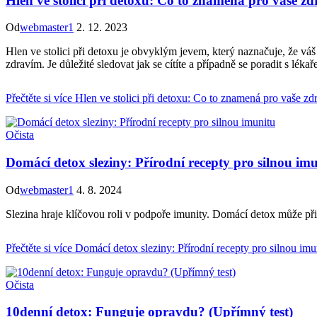
Hlen ve stolici při detoxu: Co to znamená pro vaše zd
Od
webmaster1
2. 12. 2023
Hlen ve stolici při detoxu je obvyklým jevem, který naznačuje, že vá
zdravím. Je důležité sledovat jak se cítíte a případně se poradit s lékař
Přečtěte si více
Hlen ve stolici při detoxu: Co to znamená pro vaše zd
Očista
Domácí detox sleziny: Přírodní recepty pro silnou im
Od
webmaster1
4. 8. 2024
Slezina hraje klíčovou roli v podpoře imunity. Domácí detox může při
Přečtěte si více
Domácí detox sleziny: Přírodní recepty pro silnou imu
Očista
10denní detox: Funguje opravdu? (Upřímný test)