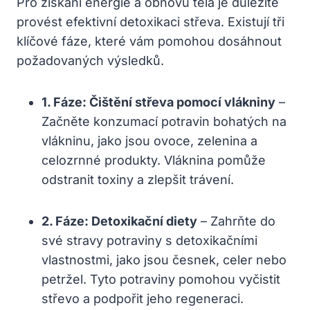
Pro získání energie a obnovu těla je důležité
provést efektivní detoxikaci střeva. Existují tři
klíčové fáze, které vám pomohou dosáhnout
požadovaných výsledků.
1. Fáze: Čištění střeva pomocí vlákniny
–
Začněte konzumací potravin bohatých na
vlákninu, jako jsou ovoce, zelenina a
celozrnné produkty. Vláknina pomůže
odstranit toxiny a zlepšit trávení.
2. Fáze: Detoxikační diety
– Zahrňte do
své stravy potraviny s detoxikačními
vlastnostmi, jako jsou česnek, celer nebo
petržel. Tyto potraviny pomohou vyčistit
střevo a podpořit jeho regeneraci.