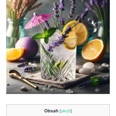
Obsah
[
skrýt
]