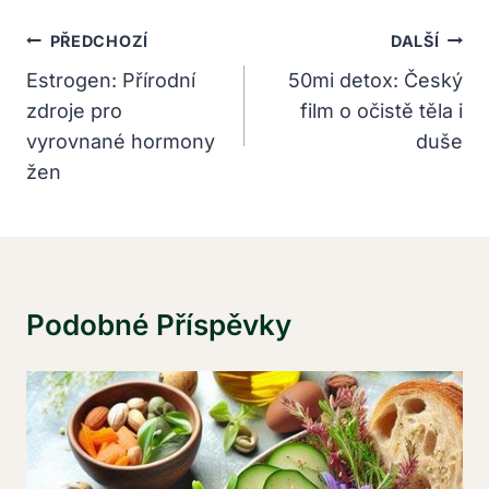
Navigace
PŘEDCHOZÍ
DALŠÍ
Pro
Estrogen: Přírodní
50mi detox: Český
zdroje pro
film o očistě těla i
Příspěvek
vyrovnané hormony
duše
žen
Podobné Příspěvky