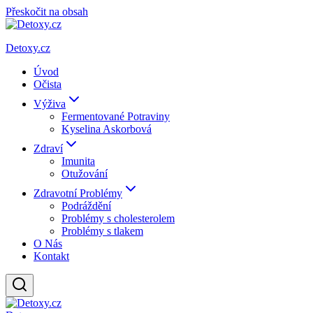
Přeskočit na obsah
Detoxy.cz
Úvod
Očista
Výživa
Fermentované Potraviny
Kyselina Askorbová
Zdraví
Imunita
Otužování
Zdravotní Problémy
Podráždění
Problémy s cholesterolem
Problémy s tlakem
O Nás
Kontakt