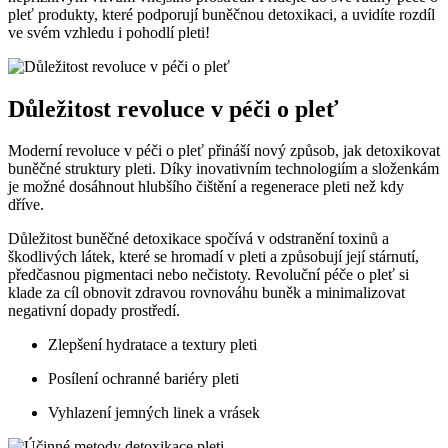
pleť‍ produkty, které podporují buněčnou detoxikaci, a uvidíte rozdíl
ve svém vzhledu ‍i pohodlí pleti!
Důležitost revoluce‌ v péči o pleť
Moderní revoluce v⁤ péči ⁤o⁤ pleť přináší nový‍ způsob, jak detoxikovat
buněčné struktury pleti.​ Díky inovativním technologiím a složenkám
je možné dosáhnout hlubšího čištění a regenerace pleti než kdy
⁣dříve.
Důležitost buněčné detoxikace ⁢spočívá ⁣v odstranění toxinů a
škodlivých látek, které se hromadí v pleti a ​způsobují její stárnutí,
předčasnou pigmentaci nebo nečistoty. Revoluční péče​ o pleť⁣ si‍
klade‍ za ‍cíl obnovit ⁢zdravou rovnováhu ⁣buněk a minimalizovat​
negativní dopady prostředí.
Zlepšení hydratace a textury pleti
Posílení ochranné bariéry pleti
Vyhlazení jemných linek a vrásek