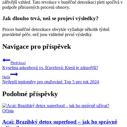
zářivější vzhled. Tato revoluce v buněčné detoxikaci pleti spočívá v
podpoře přirozených procesů obnovy.
Jak dlouho trvá, než se projeví výsledky?
Proces buněčné detoxikace obvykle vyžaduje několik týdnů
pravidelné péče, než jsou viditelné první výsledky.
Navigace pro příspěvek
Předchozí
Kyselina askorbová vs. šťavelová: Která je zdravější?
Další
Nejlepší teploměry pro otužování: Top 5 pro rok 2024
Podobné příspěvky
Očista
Acai: Brazilský detox superfood – jak ho správně