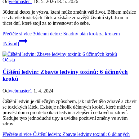
Od
webmaster1
18. 5. 2026
18. 5. 2026
30denní detox je výzva, která může změnit váš život. Během měsíce
se zbavíte toxických látek a získáte zdravější životní styl. Jsou to
třicet dní, které stojí za to investovat do sebe.
Přečtěte si více
30denní detox: Snadný plán krok za krokem
[Návod]
Očista
Čištění ledvin: Zbavte ledviny toxinů: 6 účinných
kroků
Od
webmaster1
1. 4. 2024
Čištění ledvin je důležitým způsobem, jak udržet tělo zdravé a zbavit
se toxických látek. Existuje několik účinných kroků, které můžete
provést doma pro detoxikaci ledvin a zlepšení celkového zdraví.
Sledujte tyto jednoduché tipy a uvidíte pozitivní změny ve svém
zdraví.
Přečtěte si více
Čištění ledvin: Zbavte ledviny toxinů: 6 účinných