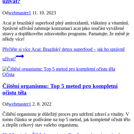
užívat?
Od
webmaster1
11. 10. 2023
Acai je brazilský superfood plný antioxidantů, vlákniny a vitamínů.
Správné užívání zahrnuje konzumaci acai jako součást vyvážené
stravy a doplňkového zdravotního programu. Pamatujte, že méně je
někdy více!
Přečtěte si více
Acai: Brazilský detox superfood – jak ho správně
užívat?
Očista
Čištění organismu: Top 5 metod pro kompletní
očistu těla
Od
webmaster1
2. 8. 2022
Čištění organismu je důležitý proces pro udržení zdraví a vitality. V
tomto článku se podíváme na top 5 metod, jak kompletně očistit tělo
a zlepšit celkový stav vašeho organismu.