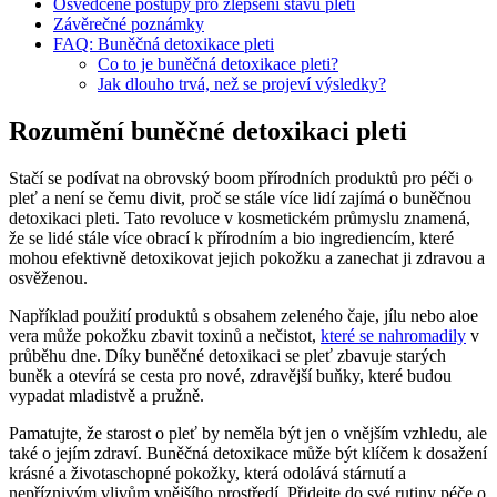
Osvědčené postupy pro zlepšení ‍stavu pleti
Závěrečné poznámky
FAQ: Buněčná detoxikace pleti
Co to je buněčná detoxikace pleti?
Jak dlouho trvá, než se projeví výsledky?
Rozumění buněčné detoxikaci pleti
Stačí se podívat ⁤na obrovský boom přírodních produktů pro péči ‌o⁢
pleť a není se čemu divit, proč‌ se stále více lidí zajímá o buněčnou
detoxikaci ‍pleti. Tato revoluce v⁢ kosmetickém průmyslu znamená,
že ‌se lidé stále více obrací k přírodním a ⁤bio ingrediencím, které
mohou efektivně detoxikovat jejich‌ pokožku a zanechat ji zdravou‍ a
osvěženou.
Například použití produktů ​s obsahem zeleného čaje, jílu nebo aloe
vera⁤ může pokožku zbavit toxinů a nečistot,
které se nahromadily
‍ v
průběhu‌ dne. Díky ‍buněčné detoxikaci⁣ se pleť‌ zbavuje starých
buněk a otevírá ‍se cesta pro nové, zdravější buňky, které budou
vypadat mladistvě ⁤a pružně.
Pamatujte, že starost o ⁤pleť by⁣ neměla být jen o vnějším vzhledu, ale‍
také o jejím zdraví. Buněčná detoxikace může být klíčem ⁢k dosažení
krásné a ⁤životaschopné pokožky, která odolává stárnutí a
nepříznivým vlivům vnějšího prostředí. Přidejte ⁣do své rutiny péče‌ o​