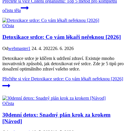
Přečtěte si více
Čištění organismu: Top 5 metod pro kompletní
očistu těla
Očista
Detoxikace srdce: Co vám lékaři neřeknou [2026]
Od
webmaster1
24. 4. 2022
26. 6. 2026
Detoxikace srdce je klíčem k udržení zdraví. Existuje mnoho
inovativních způsobů, jak detoxikovat své srdce. Zde je 5 tipů pro
dosažení optimálního zdraví vašeho srdce.
Přečtěte si více
Detoxikace srdce: Co vám lékaři neřeknou [2026]
Očista
30denní detox: Snadný plán krok za krokem
[Návod]