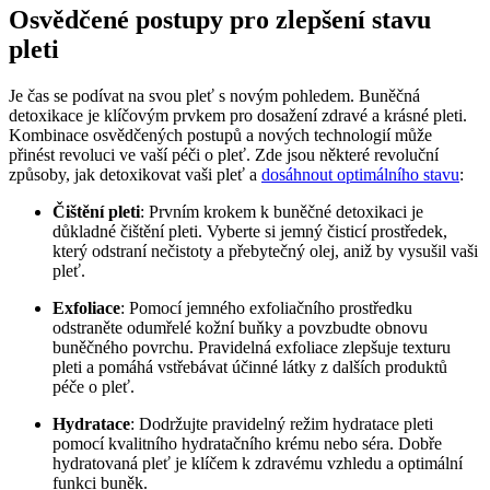
Osvědčené postupy pro zlepšení ‍stavu
pleti
Je čas se podívat na svou pleť s novým⁣ pohledem.⁣ Buněčná
detoxikace je klíčovým prvkem pro dosažení zdravé a krásné ‌pleti.
Kombinace osvědčených postupů ​a nových technologií může
přinést revoluci ve vaší péči o pleť. Zde jsou některé revoluční
způsoby, jak ⁤detoxikovat vaši pleť‍ a
dosáhnout optimálního stavu
:
Čištění pleti
: ‌Prvním ‍krokem k buněčné detoxikaci je
důkladné čištění pleti. Vyberte ⁤si jemný⁢ čisticí prostředek,
který odstraní nečistoty‍ a přebytečný olej, aniž by vysušil vaši
pleť.
Exfoliace
: Pomocí jemného exfoliačního prostředku
odstraněte odumřelé kožní buňky a povzbudte obnovu
buněčného povrchu. Pravidelná exfoliace zlepšuje texturu
⁢pleti⁢ a pomáhá vstřebávat účinné látky z dalších produktů
péče ⁤o pleť.
Hydratace
: Dodržujte pravidelný režim hydratace pleti
pomocí kvalitního ​hydratačního krému nebo séra. Dobře
hydratovaná ⁣pleť je​ klíčem k zdravému vzhledu‍ a optimální
funkci ⁢buněk.