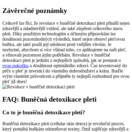
Závěrečné poznámky
Celkově ‌lze říci, že⁤ revoluce v ‍buněčné⁤ detoxikaci pleti přináší⁢ nejen
zdravější ⁤a mladistvější vzhled,⁤ ale také zlepšení celkového stavu
pleti. Díky ‌použitým‍ technologiím a účinným přípravkům lze
dosáhnout pozoruhodných výsledků, které nejen ​obnoví pleťovou
buňku, ale také posílí její‍ odolnost proti vnějším vlivům. Je
⁢nezbytné, abychom si více všímal toho, co aplikujeme‍ na naši pleť,
a věnovali pozornost jejím potřebám. Revoluce v‌ buněčné
detoxikaci pleti je jedním z⁢ nejlepších způsobů,⁢ jak se postarat ⁤o
svou pokožku
a⁣ dosáhnout optimálního zdraví. Čas investovaný do
péče o pleť je investicí do vlastního dobrodružství a krásy. Buďte
svým vlastním průvodcem a přijměte ty nejlepší rozhodnutí pro svou
pleť ⁤již dnes!
FAQ: Buněčná detoxikace pleti
Co to je buněčná detoxikace pleti?
Buněčná detoxikace pleti (cellular skin detox) je revoluční proces,
který pomáhá buňkám odstraňovat toxiny, čímž zajišťuje zdravější a