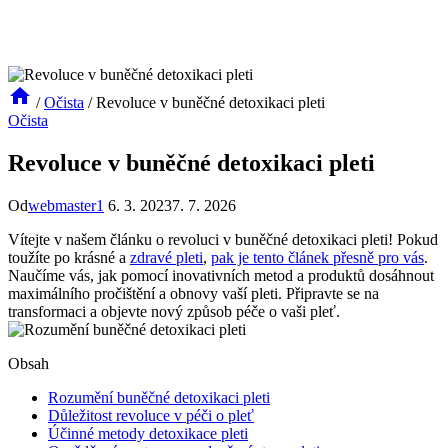
/
Očista
/
Revoluce v buněčné detoxikaci pleti
Očista
Revoluce v buněčné detoxikaci pleti
Od
webmaster1
6. 3. 2023
7. 7. 2026
Vítejte v našem článku o revoluci v buněčné ⁢detoxikaci pleti! Pokud
toužíte po krásné a
zdravé pleti
,
pak je tento článek přesně pro vás
.
Naučíme vás, jak pomocí inovativních metod a produktů dosáhnout
maximálního pročištění a obnovy ⁣vaší pleti. Připravte ‍se na
transformaci a⁢ objevte‍ nový způsob péče o⁣ vaši pleť.
Obsah
Rozumění buněčné detoxikaci pleti
Důležitost revoluce‌ v péči o pleť
Účinné metody detoxikace pleti