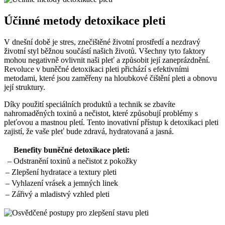
Účinné metody detoxikace pleti
V dnešní době je stres, znečištěné ⁤životní⁤ prostředí ‌a nezdravý
životní styl běžnou součástí našich životů. Všechny tyto faktory
mohou negativně ovlivnit naši pleť⁢ a způsobit ⁤její‌ zaneprázdnění.
Revoluce v buněčné detoxikaci pleti přichází s efektivními
metodami,‍ které jsou zaměřeny na hloubkové čištění pleti a⁤ obnovu ​
její struktury.
Díky použití speciálních produktů a technik⁤ se zbavíte
nahromaděných toxinů a nečistot, které způsobují problémy s
pleťovou a mastnou pletí. Tento inovativní přístup k ⁣detoxikaci pleti
‍zajistí, že vaše pleť‍ bude zdravá, hydratovaná a⁢ jasná.
Benefity ‍buněčné detoxikace pleti:
⁤ – Odstranění toxinů ⁤a nečistot z ‌pokožky
– Zlepšení hydratace a textury pleti
– Vyhlazení​ vrásek a jemných linek
– Zářivý a mladistvý vzhled⁣ pleti