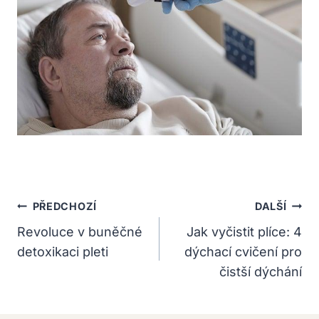
Navigace
PŘEDCHOZÍ
DALŠÍ
Pro
Revoluce v buněčné
Jak vyčistit plíce: 4
detoxikaci pleti
dýchací cvičení pro
Příspěvek
čistší dýchání