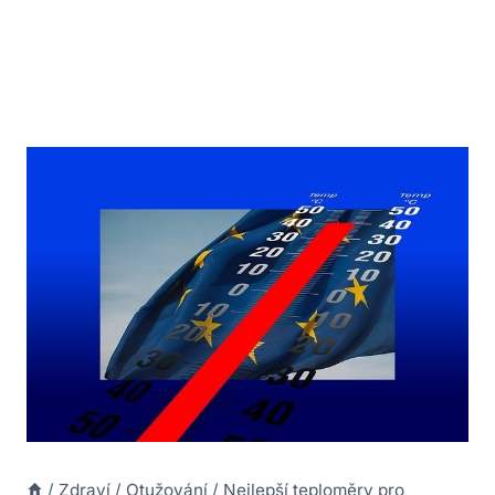
/
Zdraví
/
Otužování
/
Nejlepší teploměry pro