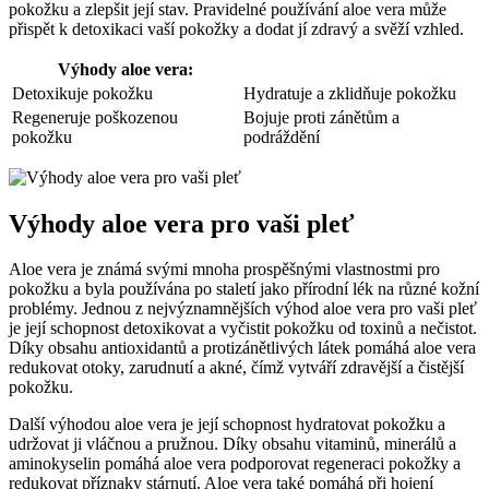
pokožku a zlepšit její stav. Pravidelné používání aloe vera může
přispět k detoxikaci vaší pokožky a dodat jí zdravý a svěží vzhled.
Výhody aloe vera:
Detoxikuje pokožku
Hydratuje a zklidňuje pokožku
Regeneruje poškozenou
Bojuje proti zánětům a
pokožku
podráždění
Výhody aloe vera pro vaši pleť
Aloe vera je známá svými mnoha prospěšnými vlastnostmi pro
pokožku a byla používána po staletí jako přírodní lék na různé kožní
problémy. Jednou z nejvýznamnějších výhod aloe vera pro vaši pleť
je její schopnost detoxikovat a vyčistit pokožku od toxinů a nečistot.
Díky obsahu antioxidantů a protizánětlivých látek pomáhá aloe vera
redukovat otoky, zarudnutí a akné, čímž vytváří zdravější a čistější
pokožku.
Další výhodou aloe vera je její schopnost hydratovat pokožku a
udržovat ji vláčnou a pružnou. Díky obsahu vitaminů, minerálů a
aminokyselin pomáhá aloe vera podporovat regeneraci pokožky a
redukovat příznaky stárnutí. Aloe vera také pomáhá při hojení