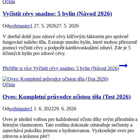
Očista
Vyčistit cévy snadno: 5 bylin (Návod 2026)
Od
webmaster1
27. 5. 2026
27. 5. 2026
V dnešní době jsou zdravé cévy klíčovým faktorem pro správné
fungování našeho těla. Existuje mnoho bylin, které mohou přirozeně
pomoci vyčistit cévy a podpořit kardiovaskulární zdraví. Zde je 5
účinných bylin pro zdravé cévy.
Přečtěte si více
Vyčistit cévy snadno: 5 bylin (Návod 2026)
Očista
Oves: Kompletní průvodce očistou těla (Test 2026)
Od
webmaster1
1. 6. 2022
29. 6. 2026
Oves je ideální volbou pro každodenní očistu díky svým přírodním a
šetrným vlastnostem. Tato rostlina dokonale odstraňuje nečistoty a
zanechává pokožku jemnou a hydratovanou. Vyzkoušejte oves pro
zdravou a krásnou pleť!