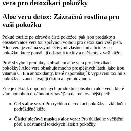
vera pro detoxikaci pokožky
Aloe vera detox: Zázračná rostlina pro
vaši pokožku
Pokud toužíte po zdravé a čisté pokožce, pak jsou produkty s
obsahem aloe vera tou správnou volbou pro detoxikaci vaší pleti.
Aloe vera je známá svými léčivými vlastnostmi a účinky na
pokožku, které pomáhají odstranit toxiny a nečistoty z vaší kůže.
Proč si vybrat produkty s obsahem aloe vera pro detoxikaci
pokožky? Aloe vera obsahuje mnoho prospěšných látek, jako jsou
vitamin C, E a antioxidanty, které napomáhají k vyplavení toxinů z
pokožky a zanechávají ji čistou a hydratovanou.
Zde je několik doporučených produktů s obsahem aloe vera, které
vám pomohou dosáhnout zdravější a detoxikovanější pleti:
Gel s aloe vera:
Pro rychlou detoxikaci pokožky a zklidnění
podrážděné kůže.
Čisticí pleťová maska s aloe vera:
Pro důkladné vyčištění
pórů a odstranění toxických látek z pokožky.