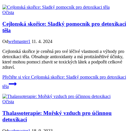
Očista
Cejlonská skořice: Sladký pomocník pro detoxikaci
těla
Od
webmaster1
11. 4. 2024
Cejlonská skořice je ceněná pro své léčivé vlastnosti a výhody pro
detoxikaci těla. Obsahuje antioxidanty a má protizánětlivé účinky,
které mohou pomoci zbavit se toxických látek a podpořit celkové
zdraví.
Přečtěte si více
Cejlonská skořice: Sladký pomocník pro detoxikaci
těla
Očista
Thalassoterapie: Mořský vzduch pro účinnou
detoxikaci
Od
webmaster1
18. 9. 2023