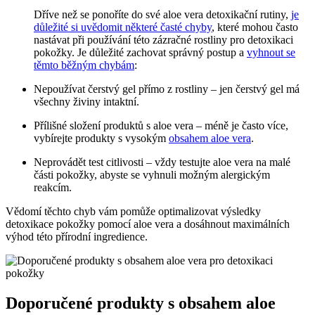
Dříve než se ponoříte do své aloe vera detoxikační rutiny,
je
důležité si uvědomit některé časté chyby
, které mohou často
nastávat při používání této zázračné rostliny pro detoxikaci
pokožky. Je důležité zachovat správný postup a
vyhnout se
těmto běžným chybám
:
Nepoužívat čerstvý gel přímo z rostliny – jen čerstvý gel má
všechny živiny intaktní.
Přílišné složení produktů s aloe vera – méně je často více,
vybírejte produkty s vysokým
obsahem aloe vera
.
Neprovádět test citlivosti – vždy testujte aloe vera na malé
části pokožky, abyste se vyhnuli možným alergickým
reakcím.
Vědomí těchto chyb vám pomůže optimalizovat výsledky
detoxikace pokožky pomocí aloe vera a dosáhnout maximálních
výhod této přírodní ingredience.
Doporučené produkty s obsahem aloe