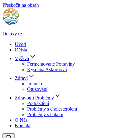
Přeskočit na obsah
Detoxy.cz
Úvod
Očista
Výživa
Fermentované Potraviny
Kyselina Askorbová
Zdraví
Imunita
Otužování
Zdravotní Problémy
Podráždění
Problémy s cholesterolem
Problémy s tlakem
O Nás
Kontakt