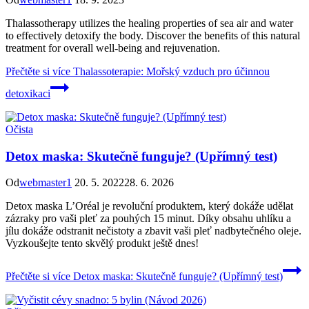
Thalassotherapy utilizes the healing properties of sea air and water
to effectively detoxify the body. Discover the benefits of this natural
treatment for overall well-being and rejuvenation.
Přečtěte si více
Thalassoterapie: Mořský vzduch pro účinnou
detoxikaci
Očista
Detox maska: Skutečně funguje? (Upřímný test)
Od
webmaster1
20. 5. 2022
28. 6. 2026
Detox maska L’Oréal je revoluční produktem, který dokáže udělat
zázraky pro vaši pleť za pouhých 15 minut. Díky obsahu uhlíku a
jílu dokáže odstranit nečistoty a zbavit vaši pleť nadbytečného oleje.
Vyzkoušejte tento skvělý produkt ještě dnes!
Přečtěte si více
Detox maska: Skutečně funguje? (Upřímný test)