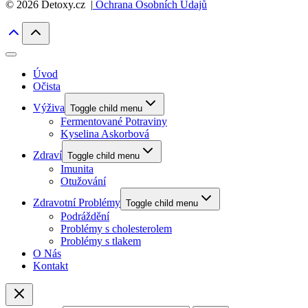
© 2026 Detoxy.cz |
Ochrana Osobních Údajů
Úvod
Očista
Výživa
Toggle child menu
Fermentované Potraviny
Kyselina Askorbová
Zdraví
Toggle child menu
Imunita
Otužování
Zdravotní Problémy
Toggle child menu
Podráždění
Problémy s cholesterolem
Problémy s tlakem
O Nás
Kontakt