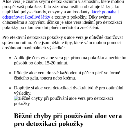
Aloe vera je známá svými detoxikačními vlastnostmi, které mohou
prospět vaší pokožce. Tato zázračná rostlina obsahuje látky jako
například polysacharidy, enzymy a antioxidanty,
které pomáhají
odstraňovat škodlivé látky
a toxiny z pokožky. Díky svému
chlazenému a hojivému účinku je aloe vera ideální pro detoxikaci
pokožky po dlouhém dni plném nečistot a znečištění.
Pro efektivní detoxikaci pokožky s aloe vera je důležité dodržovat
správnou rutinu. Zde jsou některé tipy, které vám mohou pomoci
dosáhnout maximálních výsledků:
Aplikujte čerstvý aloe vera gel přímo na pokožku a nechte ho
působit po dobu 15-20 minut.
Přidejte aloe vera do své každodenní péče o pleť ve formě
čistícího gelu, toneru nebo krému.
Dopřejte si aloe vera detoxikaci dvakrát týdně pro optimální
výsledky.
Běžné chyby při používání aloe vera
pro detoxikaci pokožky