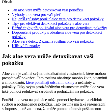
Obsah
Jak aloe vera může detoxikovat vaši pokožku
Výhody aloe vera pro vaši pleť
Nejlepší způsoby použití aloe vera pro detoxikaci pokožky
Tipy pro efektivní detoxikaci pokožky s aloe vera
Běžné chyby při používání aloe vera pro detoxikaci pokožky
Doporučené produkty s obsahem aloe vera pro detoxikaci
pokožky
Aloe vera detox: Zázračná rostlina pro vaši pokožku
Klíčové Poznatky
Jak aloe vera může detoxikovat vaši
pokožku
Aloe vera je známá svými detoxikačními vlastnostmi, které mohou
prospět vaší pokožce. Tato rostlina obsahuje mnoho živin, vitamínů
a antioxidantů,
které pomáhají odstranit toxiny
a nečistoty z
pokožky. Díky svým protizánětlivým vlastnostem může aloe vera
také pomoci redukovat zarudnutí a podráždění na pokožce.
Použití aloe vera na pokožce může pomoci hydratovat a zklidnit
suchou a podrážděnou pokožku. Tato rostlina má také regenerační
schopnosti, což znamená, že může pomoci obnovit poškozenou