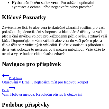
Hydratační krém s aloe vera:
Pro udržení optimální
hydratace a ochranu před negativními vlivy prostředí.
Klíčové Poznatky
Závěrem lze říci, že aloe vera je skutečně zázračná rostlina pro vaši
pokožku. Její detoxikační schopnosti a blahodárné účinky na vaši
pleť ji činí skvělou volbou pro každodenní péči o krásu a zdraví vaší
kůže. Doporučujeme vám začlenit aloe vera do vaší péče o pleť a
tělo a těšit se z viditelných výsledků. Buďte v souladu s přírodou a
dejte vaší pokožce to nejlepší, co jí můžete nabídnout. Vaše kůže to
ocení a vy se budete cítit krásně a zdravě.
Navigace pro příspěvek
Předchozí
Otužování v Brně: 5 nejlepších míst pro ledovou koupel
Další
Wim Hofova metoda: Revoluční přístup k otužování
Podobné příspěvky