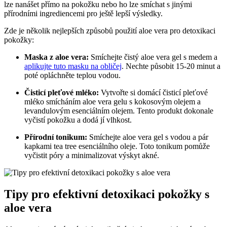
lze nanášet přímo na pokožku nebo ho lze smíchat s jinými
přírodními ingrediencemi pro ještě lepší výsledky.
Zde je několik nejlepších způsobů použití aloe vera pro detoxikaci
pokožky:
Maska z aloe vera:
Smíchejte čistý aloe vera gel s medem a
aplikujte tuto masku na obličej
. Nechte působit 15-20 minut a
poté opláchněte teplou vodou.
Čisticí pleťové mléko:
Vytvořte si domácí čisticí pleťové
mléko smícháním aloe vera gelu s kokosovým olejem a
levandulovým esenciálním olejem. Tento produkt dokonale
vyčistí pokožku a dodá jí vlhkost.
Přírodní tonikum:
Smíchejte aloe vera gel s vodou a pár
kapkami tea tree esenciálního oleje. Toto tonikum pomůže
vyčistit póry a minimalizovat výskyt akné.
Tipy pro efektivní detoxikaci pokožky s
aloe vera