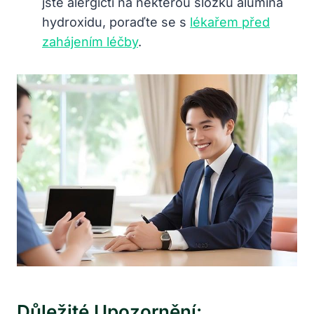
jste alergičtí na některou složku alumina
hydroxidu, poraďte se s
lékařem před
zahájením léčby
.
Důležité Upozornění: