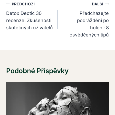
Navigace
PŘEDCHOZÍ
DALŠÍ
Pro
Detox Deotic 30
Předcházejte
recenze: Zkušenosti
podráždění po
Příspěvek
skutečných uživatelů
holení: 8
osvědčených tipů
Podobné Příspěvky