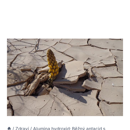
/
Zdraví
/
Alumina hydroxid: Běžný antacid s