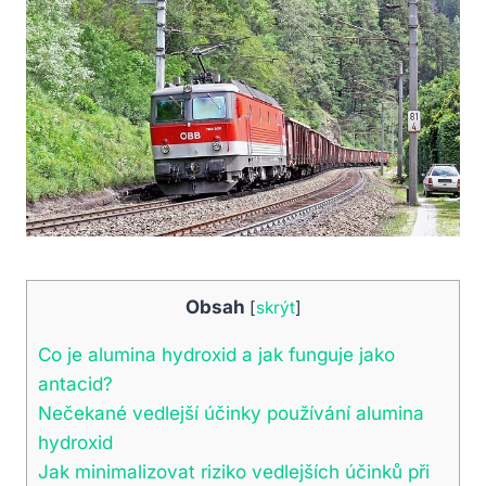
Obsah
[
skrýt
]
Co je alumina hydroxid a jak funguje jako
antacid?
Nečekané vedlejší účinky používání alumina
hydroxid
Jak minimalizovat riziko vedlejších účinků při