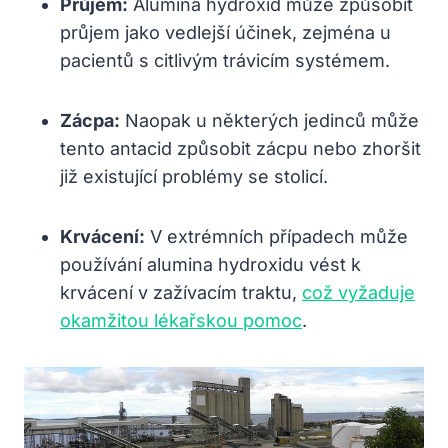
Průjem:
Alumina hydroxid může způsobit
průjem jako vedlejší účinek, zejména u
pacientů s citlivým trávicím systémem.
Zácpa:
Naopak u některých jedinců může
tento antacid způsobit zácpu nebo zhoršit
již existující problémy se stolicí.
Krvácení:
V extrémních případech může
používání alumina hydroxidu vést k
krvácení v zažívacím traktu,
což vyžaduje
okamžitou lékařskou pomoc
.