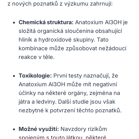
z nových poznatků z výzkumu zahrnují:
Chemická struktura:
Anatoxium Al3OH je
složitá organická sloučenina obsahující
hliník a hydroxidové skupiny. Tato
kombinace může způsobovat nežádoucí
reakce v těle.
Toxikologie:
První testy naznačují, že
Anatoxium Al3OH může mít negativní
účinky na některé orgány, zejména na
játra a ledviny. Další studie jsou však
nezbytné k potvrzení těchto poznatků.
Možné využití:
Navzdory rizikům
spojeným s touto látkou, některé