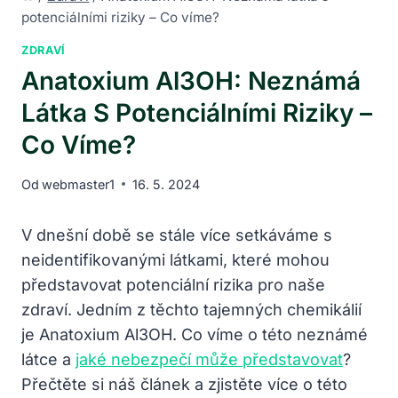
potenciálními riziky – Co víme?
ZDRAVÍ
Anatoxium Al3OH: Neznámá
Látka S Potenciálními Riziky –
Co Víme?
Od
webmaster1
16. 5. 2024
V dnešní době se stále více setkáváme s
neidentifikovanými látkami, které mohou
představovat potenciální rizika pro naše
zdraví. Jedním z těchto tajemných chemikálií
je Anatoxium Al3OH. Co víme o této neznámé
látce a
jaké nebezpečí může představovat
?
Přečtěte si náš článek a zjistěte více o této