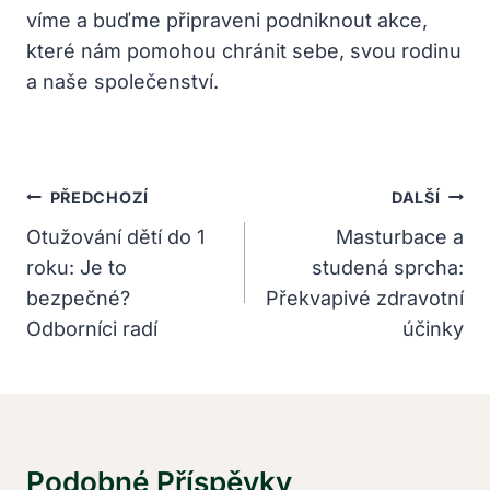
víme a buďme připraveni podniknout akce,
které nám pomohou chránit sebe, svou rodinu
a naše společenství.
Navigace
PŘEDCHOZÍ
DALŠÍ
Pro
Otužování dětí do 1
Masturbace a
roku: Je to
studená sprcha:
Příspěvek
bezpečné?
Překvapivé zdravotní
Odborníci radí
účinky
Podobné Příspěvky