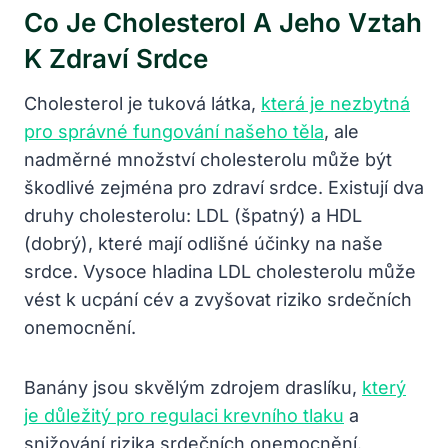
Co Je Cholesterol A Jeho Vztah
K Zdraví Srdce
Cholesterol je tuková látka,
která je nezbytná
pro správné fungování našeho těla
, ale
nadměrné množství cholesterolu může být
škodlivé zejména pro zdraví srdce. Existují dva
druhy cholesterolu: LDL (špatný) a HDL
(dobrý), které mají odlišné účinky na naše
srdce. Vysoce hladina LDL cholesterolu může
vést k ucpání cév a zvyšovat riziko srdečních
onemocnění.
Banány jsou skvělým zdrojem draslíku,
který
je důležitý pro regulaci krevního tlaku
a
snižování rizika srdečních onemocnění.