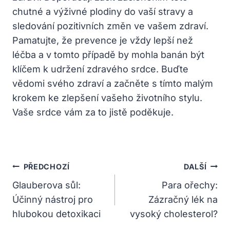
chutné a výživné plodiny do vaší stravy a
sledování pozitivních změn ve vašem zdraví.
Pamatujte, že prevence je vždy lepší než
léčba a v tomto případě by mohla banán být
klíčem k udržení zdravého srdce. Buďte
vědomi svého zdraví a začněte s tímto malým
krokem ke zlepšení vašeho životního stylu.
Vaše srdce vám za to jistě poděkuje.
Navigace
PŘEDCHOZÍ
DALŠÍ
Pro
Glauberova sůl:
Para ořechy:
Účinný nástroj pro
Zázračný lék na
Příspěvek
hlubokou detoxikaci
vysoký cholesterol?