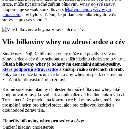
srdce, může být užitečné zařadit bílkovinu whey do své stravy.
Doporučuje se však konzultovat s
lékařem nebo výživovým
poradcem
, aby bylo zajištěno, že přidání této bílkoviny do vaší
stravy je pro vás vhodné.
Vliv bílkoviny whey na zdraví srdce a cév
Studie naznačují, že bílkovina whey může mít pozitivní vliv na
zdraví srdce a cév díky schopnosti snížit hladinu cholesterolu v krvi.
Obsah bílkoviny whey je bohatý na esenciální aminokyseliny,
které podporují zdraví srdce
a snižují riziko srdečních chorob.
Díky tomu může konzumace bílkoviny whey přispět k celkovému
zlepšení kardiovaskulárního zdraví.
Kromě snižování hladiny cholesterolu může bílkovina whey také
podporovat zdravý krevní tlak a optimalizovat hladinu cukru v krvi.
To znamená, že pravidelná konzumace bílkoviny whey může být
prospěšná nejen pro zdraví srdce, ale i pro celkovou kondici a
dlouhodobé zdraví těla.
Benefity bílkoviny whey pro srdce a cévy:
Snížení hladiny cholesterolu