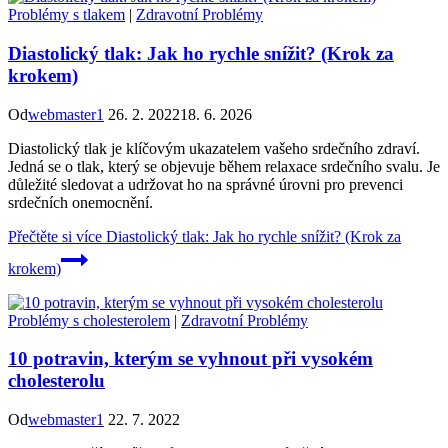
Problémy s tlakem
|
Zdravotní Problémy
Diastolický tlak: Jak ho rychle snížit? (Krok za
krokem)
Od
webmaster1
26. 2. 2022
18. 6. 2026
Diastolický tlak je klíčovým ukazatelem vašeho srdečního zdraví.
Jedná se o tlak, který se objevuje během relaxace srdečního svalu. Je
důležité sledovat a udržovat ho na správné úrovni pro prevenci
srdečních onemocnění.
Přečtěte si více
Diastolický tlak: Jak ho rychle snížit? (Krok za
krokem)
Problémy s cholesterolem
|
Zdravotní Problémy
10 potravin, kterým se vyhnout při vysokém
cholesterolu
Od
webmaster1
22. 7. 2022