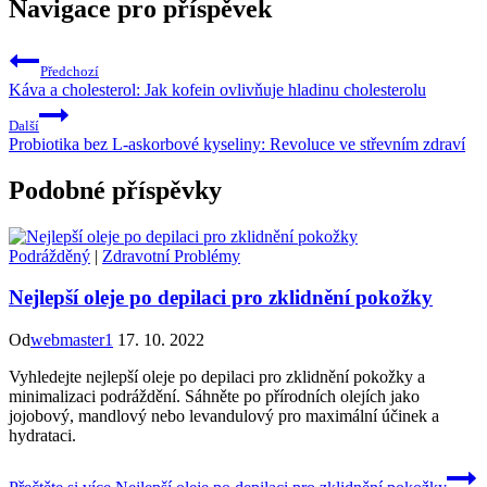
Navigace pro příspěvek
Předchozí
Káva a cholesterol: Jak kofein ovlivňuje hladinu cholesterolu
Další
Probiotika bez L-askorbové kyseliny: Revoluce ve střevním zdraví
Podobné příspěvky
Podrážděný
|
Zdravotní Problémy
Nejlepší oleje po depilaci pro zklidnění pokožky
Od
webmaster1
17. 10. 2022
Vyhledejte nejlepší oleje po depilaci pro zklidnění pokožky a
minimalizaci podráždění. Sáhněte po přírodních olejích jako
jojobový, mandlový nebo levandulový pro maximální účinek a
hydrataci.