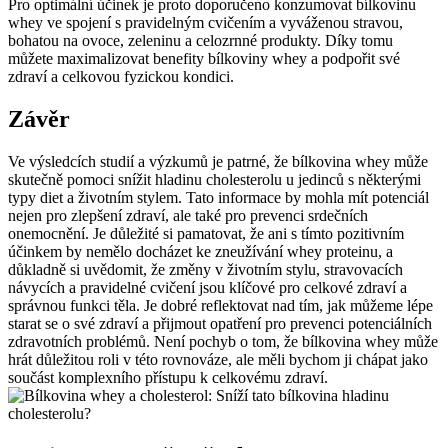
Pro optimální účinek je proto doporučeno konzumovat bílkovinu
whey ve spojení s pravidelným cvičením a vyváženou stravou,
bohatou na ovoce, zeleninu a celozrnné produkty. Díky tomu
můžete maximalizovat benefity bílkoviny whey a podpořit své
zdraví a celkovou fyzickou kondici.
Závěr
Ve výsledcích studií a výzkumů je patrné, že bílkovina whey může
skutečně pomoci snížit hladinu cholesterolu u jedinců s některými
typy diet a životním stylem. Tato informace by mohla mít potenciál
nejen pro zlepšení zdraví, ale také pro prevenci srdečních
onemocnění. Je důležité si pamatovat, že ani s tímto pozitivním
účinkem by nemělo docházet ke zneužívání whey proteinu, a
důkladně si uvědomit, že změny v životním stylu, stravovacích
návycích a pravidelné cvičení jsou klíčové pro celkové zdraví a
správnou funkci těla. Je dobré reflektovat nad tím, jak můžeme lépe
starat se o své zdraví a přijmout opatření pro prevenci potenciálních
zdravotních problémů. Není pochyb o tom, že bílkovina whey může
hrát důležitou roli v této rovnováze, ale měli bychom ji chápat jako
součást komplexního přístupu k celkovému zdraví.