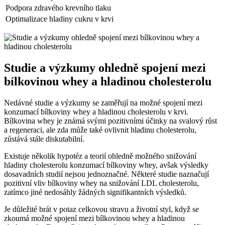
Podpora zdravého krevního tlaku
Optimalizace hladiny cukru v krvi
Studie a výzkumy ohledně spojení mezi
bílkovinou whey a hladinou cholesterolu
Nedávné studie a výzkumy se zaměřují na možné spojení mezi
konzumací bílkoviny whey a hladinou cholesterolu v krvi.
Bílkovina whey je známá svými pozitivními účinky na svalový růst
a regeneraci, ale zda může také ovlivnit hladinu cholesterolu,
zůstává stále diskutabilní.
Existuje několik hypotéz a teorií ohledně možného snižování
hladiny cholesterolu konzumací bílkoviny whey, avšak výsledky
dosavadních studií nejsou jednoznačné. Některé studie naznačují
pozitivní vliv bílkoviny whey na snižování LDL cholesterolu,
zatímco jiné nedosáhly žádných signifikantních výsledků.
Je důležité brát v potaz celkovou stravu a životní styl, když se
zkoumá možné spojení mezi bílkovinou whey a hladinou