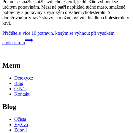
Pokud se snažíte snížit svůj cholesterol, je důležité vyhnout se
určitým potravinám. Mezi ně patří například tučné maso, smažené
potraviny a potraviny s vysokým obsahem cholesterolu. S
dodržováním zdravé stravy je možné ovlivnit hladinu cholesterolu v
krvi.
Přečtěte si více
10 potravin, kterým se vyhnout při vysokém
cholesterolu
Menu
Detoxy.cz
Blog
O Nás
Kontakt
Blog
Očista
Výživa
Zdraví