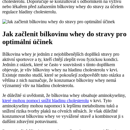
cholesterolu. Doporučuje se konzultovat s odborníkem na výživu
nebo lékařem před zařazením bílkoviny whey do stravy za účelem
regulace hladiny cholesterolu.
Jak začlenit bílkovinu whey do stravy pro
optimální účinek
Bílkovina whey je jedním z nejoblíbenějších doplňků stravy pro
aktivní sportovce a ty, kteří chtějí zlepšit svou fyzickou kondici.
Jedním z otázek, které se často v souvislosti s tímto doplňkem
objevuje, je vliv bílkoviny whey na hladinu cholesterolu v krvi.
Existuje mnoho studií, které se pokoušejí zodpovědět tuto otázku a
většina z nich naznačuje, že konzumace bílkoviny whey nemá
významný vliv na hladinu cholesterolu.
Je důležité si uvědomit, že bílkovina whey obsahuje aminokyseliny,
které mohou pomoci snížit hladinu cholesterolu
v krvi. Tyto
aminokyseliny mohou napomoci k lepšímu metabolismu tuků a
snížení rizika tvorby plaků na cévních stěnách. Je však důležité
konzumovat bílkovinu whey ve vyvážené stravě a kombinovat ji s
dalšími zdravými potravinami.