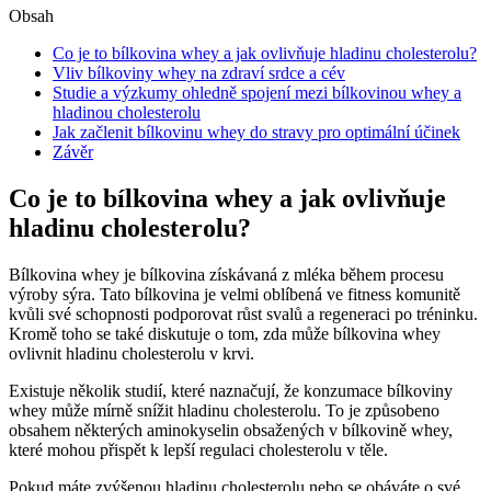
Obsah
Co je to bílkovina whey a jak ovlivňuje hladinu cholesterolu?
Vliv bílkoviny whey na zdraví srdce a cév
Studie a výzkumy ohledně spojení mezi bílkovinou whey a
hladinou cholesterolu
Jak začlenit bílkovinu whey do stravy pro optimální účinek
Závěr
Co je to bílkovina whey a jak ovlivňuje
hladinu cholesterolu?
Bílkovina whey je bílkovina získávaná z mléka během procesu
výroby sýra. Tato bílkovina je velmi oblíbená ve fitness komunitě
kvůli své schopnosti podporovat růst svalů a regeneraci po tréninku.
Kromě toho se také diskutuje o tom, zda může bílkovina whey
ovlivnit hladinu cholesterolu v krvi.
Existuje několik studií, které naznačují, že konzumace bílkoviny
whey může mírně snížit hladinu cholesterolu. To je způsobeno
obsahem některých aminokyselin obsažených v bílkovině whey,
které mohou přispět k lepší regulaci cholesterolu v těle.
Pokud máte zvýšenou hladinu cholesterolu nebo se obáváte o své