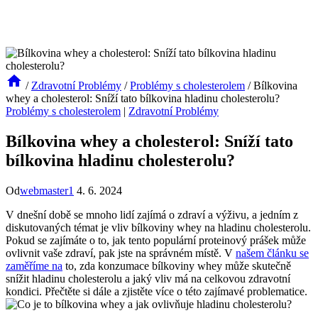
/
Zdravotní Problémy
/
Problémy s cholesterolem
/
Bílkovina
whey a cholesterol: Sníží tato bílkovina hladinu cholesterolu?
Problémy s cholesterolem
|
Zdravotní Problémy
Bílkovina whey a cholesterol: Sníží tato
bílkovina hladinu cholesterolu?
Od
webmaster1
4. 6. 2024
V dnešní době se mnoho lidí zajímá o zdraví a výživu, a jedním z
diskutovaných témat je vliv bílkoviny whey na hladinu cholesterolu.
Pokud se zajímáte o to, jak tento populární proteinový prášek může
ovlivnit vaše zdraví, pak jste na správném místě. V
našem článku se
zaměříme na
to, zda konzumace bílkoviny whey může skutečně
snížit hladinu cholesterolu a jaký vliv má na celkovou zdravotní
kondici. Přečtěte si dále a zjistěte více o této zajímavé problematice.