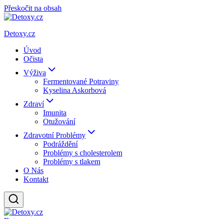
Přeskočit na obsah
Detoxy.cz
Úvod
Očista
Výživa
Fermentované Potraviny
Kyselina Askorbová
Zdraví
Imunita
Otužování
Zdravotní Problémy
Podráždění
Problémy s cholesterolem
Problémy s tlakem
O Nás
Kontakt