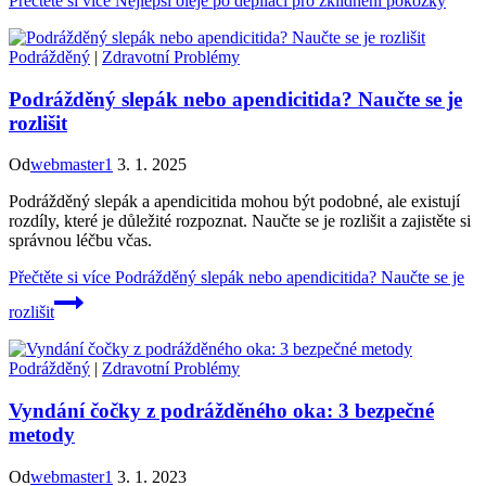
Přečtěte si více
Nejlepší oleje po depilaci pro zklidnění pokožky
Podrážděný
|
Zdravotní Problémy
Podrážděný slepák nebo apendicitida? Naučte se je
rozlišit
Od
webmaster1
3. 1. 2025
Podrážděný slepák a apendicitida mohou být podobné, ale existují
rozdíly, které je důležité rozpoznat. Naučte se je rozlišit a zajistěte si
správnou léčbu včas.
Přečtěte si více
Podrážděný slepák nebo apendicitida? Naučte se je
rozlišit
Podrážděný
|
Zdravotní Problémy
Vyndání čočky z podrážděného oka: 3 bezpečné
metody
Od
webmaster1
3. 1. 2023