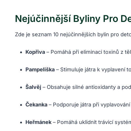
Nejúčinnější
Byliny Pro D
Zde je seznam 10 nejúčinnějších bylin pro detox
Kopřiva
– Pomáhá při eliminaci toxinů z tě
Pampeliška
– Stimuluje játra k vyplavení t
Šalvěj
– Obsahuje silné antioxidanty a pod
Čekanka
– Podporuje játra při vyplavování
Heřmánek
– Pomáhá uklidnit trávicí systé