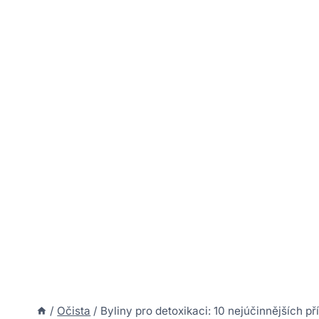
/
Očista
/
Byliny pro detoxikaci: 10 nejúčinnějších př