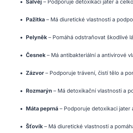
Šalvěj
– Podporuje detoxikaci jater a celkov
Pažitka
– Má diuretické vlastnosti a podpor
Pelyněk
– Pomáhá odstraňovat škodlivé lát
Česnek
– Má antibakteriální a antivirové v
Zázvor
– Podporuje trávení, čistí tělo a p
Rozmarýn
– Má detoxikační vlastnosti a p
Máta peprná
– Podporuje detoxikaci jater a
Šťovík
– Má diuretické vlastnosti a pomáhá