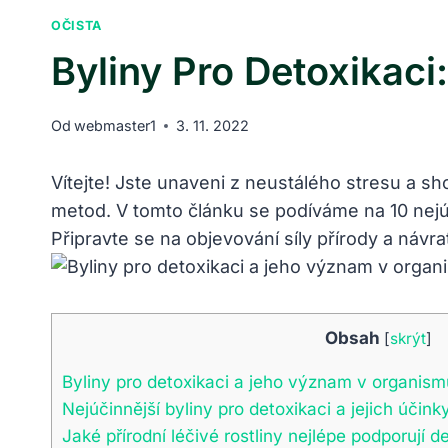
OČISTA
Byliny Pro Detoxikaci
Od
webmaster1
3. 11. 2022
Vítejte! Jste unaveni z neustálého stresu a sh
metod. V tomto článku se podíváme na 10 nejú
Připravte se na objevování síly přírody a návr
Obsah
[
skrýt
]
Byliny pro detoxikaci a jeho význam v organism
Nejúčinnější byliny pro detoxikaci a jejich účink
Jaké přírodní léčivé rostliny nejlépe podporují d