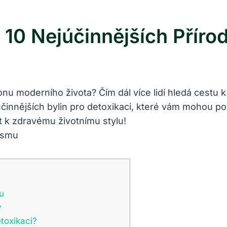
: 10 Nejúčinnějších Příro
onu moderního života? Čím dál více lidí hledá cestu k
činnějších bylin pro detoxikaci, které vám mohou po
at k zdravému životnímu stylu!
u
y
etoxikaci?