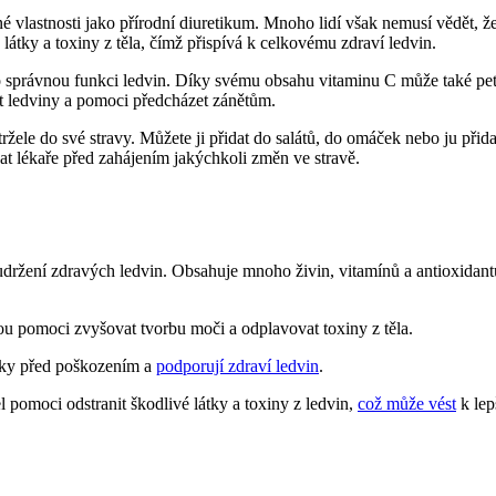
sné vlastnosti jako přírodní ‌diuretikum. Mnoho lidí však nemusí vědět, ​
átky a toxiny z těla, čímž‍ přispívá k celkovému zdraví ledvin.
 pro správnou ⁣funkci ledvin. Díky svému obsahu vitaminu ​C‍ může⁣ také p
nit ledviny a pomoci předcházet zánětům.
tržele do své⁢ stravy. Můžete ji přidat do salátů, do omáček nebo‌ ju při
vat lékaře před zahájením jakýchkoli změn ve stravě.
⁢ udržení zdravých ledvin. Obsahuje mnoho živin, vitamínů a antioxidantů,
ou pomoci zvyšovat tvorbu moči ⁢a‍ odplavovat toxiny z⁣ těla.
 ​před ‍poškozením ‌a ⁣
podporují zdraví ledvin
.
omoci odstranit⁢ škodlivé ​látky a toxiny z ledvin,
což může vést
​ k l