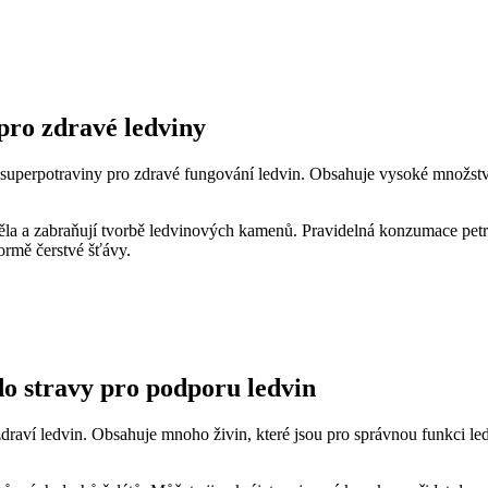
pro⁣ zdravé ledviny
superpotraviny⁢ pro zdravé fungování ledvin.‌ Obsahuje ​vysoké množství 
 z těla a zabraňují tvorbě ledvinových kamenů. Pravidelná konzumace pet
ormě‍ čerstvé šťávy.
do stravy‍ pro podporu ledvin
raví ledvin. Obsahuje ​mnoho ⁣živin, ‌které jsou pro správnou⁢ funkci⁢ l