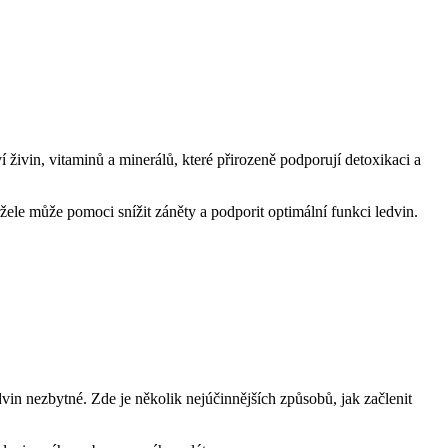
živin, vitaminů a minerálů, které přirozeně ⁤podporují ‍detoxikaci ⁤a
ržele může pomoci snížit záněty a podporit optimální funkci ledvin.
edvin nezbytné. Zde je několik nejúčinnějších způsobů, jak začlenit