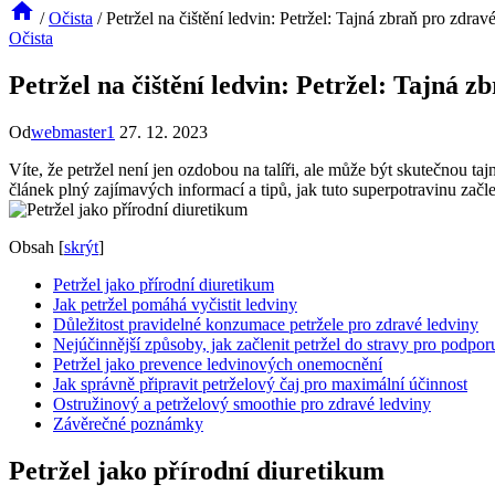
/
Očista
/
Petržel na čištění ledvin: Petržel: Tajná zbraň pro zdrav
Očista
Petržel na čištění ledvin: Petržel: Tajná z
Od
webmaster1
27. 12. 2023
Víte, že petržel není jen ⁤ozdobou na talíři,⁣ ale může být skutečnou ta
článek plný zajímavých informací a tipů, jak tuto superpotravinu začl
Obsah
[
skrýt
]
Petržel jako přírodní diuretikum
Jak petržel pomáhá vyčistit ledviny
Důležitost pravidelné konzumace⁣ petržele ⁢pro⁣ zdravé ledviny
Nejúčinnější způsoby, jak začlenit petržel do stravy‍ pro podpor
Petržel jako prevence ledvinových onemocnění
Jak správně připravit petrželový čaj pro maximální účinnost
Ostružinový a​ petrželový smoothie pro zdravé ledviny
Závěrečné poznámky
Petržel jako přírodní diuretikum