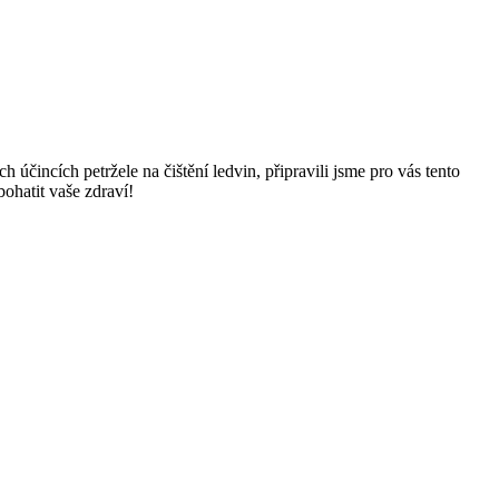
 účincích petržele ⁤na čištění⁣ ledvin, připravili jsme pro vás tento
ohatit​ vaše ​zdraví!