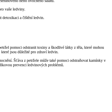
zeleninového nebo⁢ ovocného salátu.
pro vaše ledviny.
 detoxikaci a čištění ledvin.
žel pomoci odstranit toxiny a škodlivé látky ⁢z těla, ​které mohou
které jsou důležité pro⁣ zdraví ledvin.
nemocnění. Šťáva z petržele může také pomoci odstraňovat kamínky v⁢
oplňkovou prevenci ledvinových problémů.