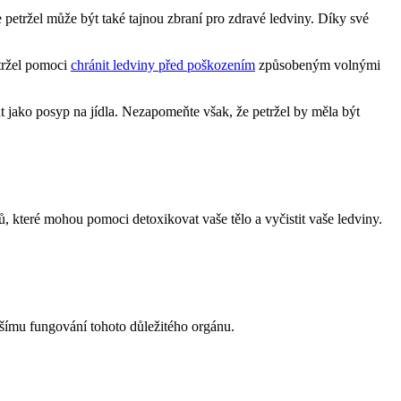
že petržel může být také tajnou zbraní​ pro zdravé ledviny. Díky své
etržel pomoci
chránit ledviny před poškozením
‍způsobeným ​volnými
dat ⁤jako posyp na jídla. Nezapomeňte však, že petržel by měla⁢ být
 které ⁤mohou pomoci detoxikovat vaše tělo ‌a vyčistit ⁢vaše ledviny.
epšímu fungování tohoto důležitého ‌orgánu.