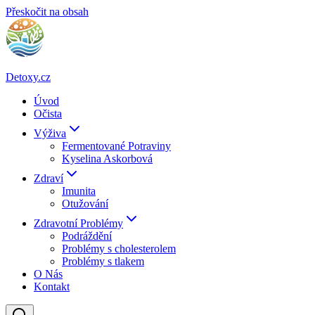
Přeskočit na obsah
Detoxy.cz
Úvod
Očista
Výživa
Fermentované Potraviny
Kyselina Askorbová
Zdraví
Imunita
Otužování
Zdravotní Problémy
Podráždění
Problémy s cholesterolem
Problémy s tlakem
O Nás
Kontakt