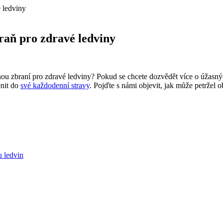
é ledviny
braň pro zdravé ledviny
jnou zbraní pro ⁣zdravé ledviny? Pokud se chcete ​dozvědět více o úžasných
enit do
své každodenní stravy
. Pojďte ‌s námi objevit, jak může petržel ob
u ledvin