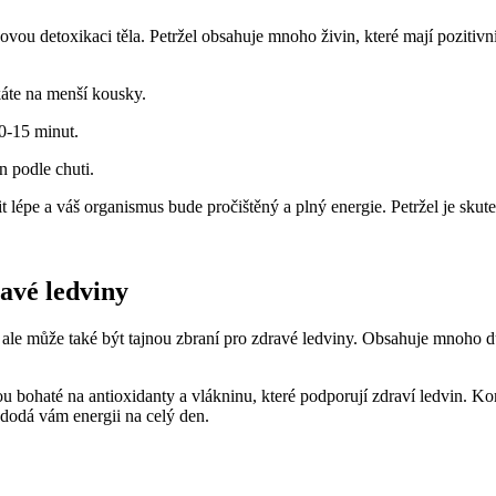
kovou detoxikaci těla. Petržel obsahuje mnoho živin, ⁣které mají pozitivn
áte na⁢ menší​ kousky.
10-15 minut.
‌ podle chuti.
tit lépe a váš ⁢organismus bude pročištěný a plný⁤ energie. Petržel ⁢je⁤ sk
ravé ledviny
, ale může také⁢ být tajnou zbraní ⁤pro zdravé ledviny. Obsahuje mnoho d
 ‌bohaté na antioxidanty a vlákninu, které‌ podporují zdraví ledvin.⁣ 
 ⁢dodá vám energii na⁣ celý den.