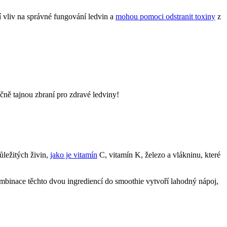
í vliv na správné fungování⁤ ledvin a
mohou pomoci odstranit toxiny
‌ z
utečně tajnou zbraní pro zdravé ledviny!
ůležitých živin,
jako je vitamín
C, vitamín K, železo a vlákninu, které
Kombinace těchto dvou ingrediencí do smoothie vytvoří lahodný nápoj,