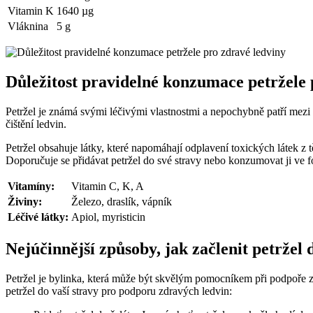
Vitamin K
1640 µg
Vláknina
5 g
Důležitost pravidelné konzumace⁣ petržele ⁢
Petržel je známá svými ⁤léčivými vlastnostmi a nepochybně patří​ mezi ​
čištění ledvin.
Petržel obsahuje‌ látky, ⁣které ​napomáhají odplavení toxických látek
Doporučuje se přidávat petržel do⁤ své stravy nebo konzumovat ji ve f
Vitamíny:
Vitamin⁤ C, K, A
Živiny:
Železo, draslík, vápník
Léčivé látky:
Apiol, myristicin
Nejúčinnější způsoby, jak začlenit petržel 
Petržel je ‌bylinka, která může být skvělým pomocníkem při‌ podpoře zd
‌petržel do vaší stravy pro podporu zdravých ledvin: