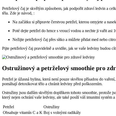
Petrželový⁤ čaj je‌ skvělým způsobem, jak ⁢podpořit zdraví ledvin a cel
těla. Zde je návod, :
Na⁣ začátku ⁢si připravte čerstvou petržel, kterou omyjete a nasek
Poté dejte petržel do hrnce s vroucí‌ vodou a nechte ji vařit asi 
Nežijte petrželový čaj přes sítko a můžete přidat med nebo citron
Pijte⁤ petrželový čaj pravidelně a uvidíte, jak se‍ vaše ledviny budou cí
Ostružinový a​ petrželový smoothie pro zd
Petržel⁢ je úžasná bylina, která není pouze skvělou přísadou do vaření
pomáhají detoxikovat‌ tělo a⁤ chránit ledviny před poškozením.
Ostružiny jsou dalším skvělým doplňkem tohoto smoothie, protože jsou
který nejen ​ochrání ⁢vaše ledviny, ale také posílí váš imunitní systém a
Petržel
Ostružiny
Obsahuje vitamín C ​a K⁢
Boj s volnými radikály