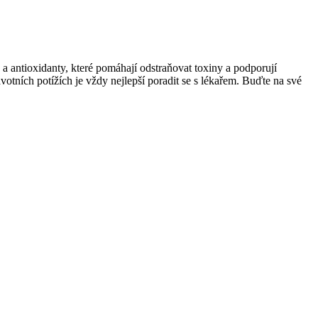
 a ​antioxidanty, které ⁢pomáhají odstraňovat toxiny a podporují
otních potížích ⁤je vždy nejlepší poradit se s lékařem. Buďte​ na⁣ své