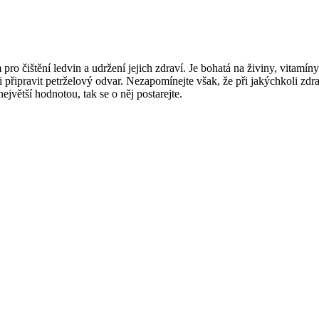
ro čištění ledvin a ‍udržení jejich zdraví. Je bohatá na živiny, vitamíny⁣
i ‌připravit petrželový odvar. Nezapomínejte však, že při jakýchkoli zdrav
ejvětší hodnotou, tak‌ se o něj postarejte.