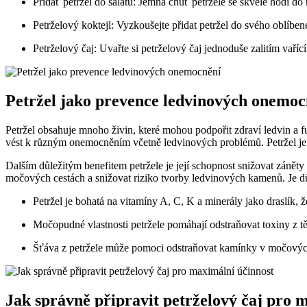
Pridať petržel do šalátu: Jemná chuť petržele se skvěle hodí do
Petrželový koktejl: Vyzkoušejte přidat ​petržel do svého oblíben
Petrželový ​čaj: Uvařte si petrželový čaj jednoduše⁣ zalitím vaří
Petržel jako prevence ledvinových onemoc
Petržel obsahuje mnoho⁤ živin, které mohou podpořit zdraví​ ledvin a
vést k různým⁣ onemocněním včetně ledvinových problémů. Petržel ⁤je boha
Dalším důležitým benefitem ⁢petržele‍ je její schopnost snižovat záně
močových ⁢cestách ‌a‍ snižovat riziko tvorby ledvinových kamenů. Je 
Petržel je bohatá na vitamíny A, C, K​ a minerály jako draslík, 
Močopudné vlastnosti petržele pomáhají ⁤odstraňovat toxiny z tě
Šťáva z petržele může pomoci odstraňovat kamínky v močovýc
Jak správně připravit petrželový čaj pro 