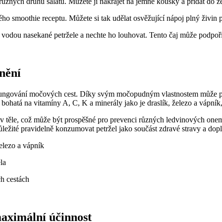
 různých druhů šalátů. Můžete ji nakrájet na jemné kousky a přidat do 
ého smoothie receptu. Můžete si tak udělat osvěžující nápoj plný⁤ živin 
cí vodou nasekané petržele a nechte ‍ho louhovat. Tento čaj může podpořit
nění
 fungování močových cest. Díky svým močopudným vlastnostem ‌může‌ petr
tá na vitamíny A, C,‍ K​ a minerály ​jako je draslík,⁣ železo ‌a vápník, 
ty v těle,‌ což může být prospěšné pro prevenci⁤ různých ⁢ledvinových o
důležité pravidelně konzumovat petržel jako součást zdravé stravy a ⁢d
železo a vápník
la
h cestách
maximální účinnost