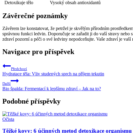
‌ Detoxikuje tělo
​Vysoký ​obsah antioxidantů
Závěrečné poznámky
Závěrem ⁢lze konstatovat, že petržel je skvělým přírodním prostředkem p
správnou ⁤funkci ledvin. Doporučuje se zařadit ji ‌do vaší stravy nebo s
zdraví pozorní a péči o své ledviny nepodceňujte.‍ Vaše zdraví⁤ je vaší n
Navigace pro příspěvek
Předchozí
Hydratace těla: Vliv studených sprch na příjem tekutin
Další
Bio špalda: Fermentací k lepšímu zdraví – Jak na to?
Podobné příspěvky
Očista
Těžké kovy: 6 účinných metod detoxikace organismu