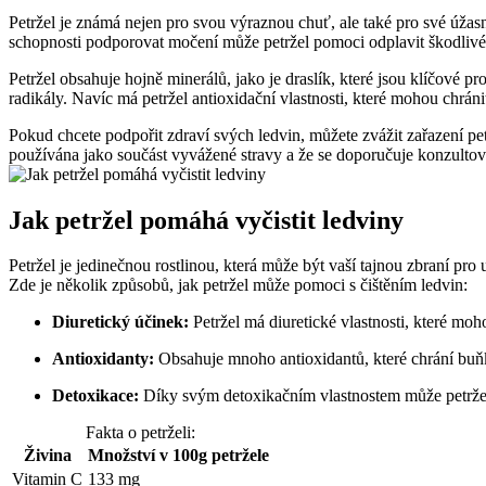
Petržel‌ je​ známá nejen pro svou výraznou⁢ chuť, ale také ‍pro​ své úža
schopnosti podporovat močení může petržel pomoci odplavit ​škodlivé l
Petržel obsahuje hojně minerálů, jako je‌ draslík,‍ které ‍jsou klíčové
radikály. Navíc má petržel antioxidační ‍vlastnosti, které mohou‌ chrá
Pokud chcete podpořit ‌zdraví ‌svých‍ ledvin, ‌můžete zvážit zařazení pe
‍používána jako⁤ součást vyvážené stravy a že se doporučuje‌ konzulto
Jak petržel pomáhá vyčistit ledviny
Petržel je jedinečnou rostlinou, která může být vaší tajnou zbraní pro
Zde je ⁢několik způsobů, jak petržel ⁢může pomoci s ​čištěním ledvin:
Diuretický účinek:
Petržel má diuretické ‍vlastnosti, které moh
Antioxidanty:
Obsahuje‌ mnoho antioxidantů, které chrání buňky
Detoxikace:
Díky⁢ svým detoxikačním vlastnostem může petržel p
Fakta o petrželi:
Živina
Množství v 100g petržele
Vitamin C
133 ⁢mg