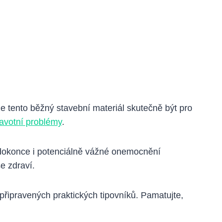
e tento běžný stavební materiál skutečně být pro
ravotní problémy
.
a dokonce i potenciálně vážné onemocnění
še zdraví.
připravených praktických tipovníků. Pamatujte,