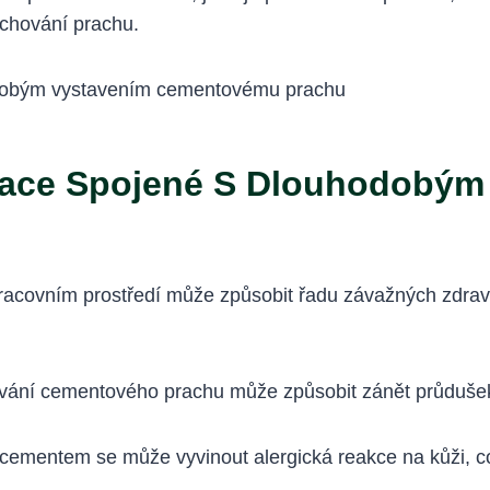
echování prachu.
kace Spojené S Dlouhodobým
covním prostředí může způsobit řadu závažných zdravot
ání cementového prachu může způsobit zánět průdušek
ementem se může vyvinout alergická reakce na kůži, co