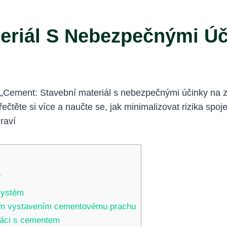
eriál S Nebezpečnými Úč
 „Cement: Stavební materiál s nebezpečnými účinky na z
 Přečtěte si více a naučte se, jak minimalizovat rizika sp
í
systém
ým vystavením cementovému prachu
ráci s cementem