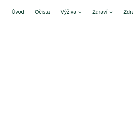
Úvod
Očista
Výživa
Zdraví
Zdr