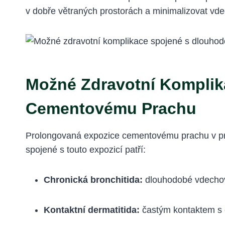
v dobře větraných prostorách a minimalizovat vd
Možné Zdravotní Kompli
Cementovému Prachu
Prolongovaná expozice cementovému prachu v pra
spojené s touto expozicí patří:
Chronická bronchitida:
dlouhodobé vdechov
Kontaktní dermatitida:
častým kontaktem s c