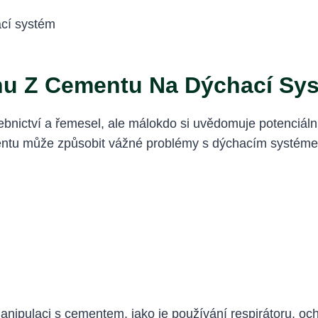
hu Z Cementu Na Dýchací Sy
ebnictví a řemesel, ale málokdo si uvědomuje potenciální
ntu může způsobit vážné problémy s dýchacím systémem.
anipulaci s cementem, jako je používání respirátoru, och