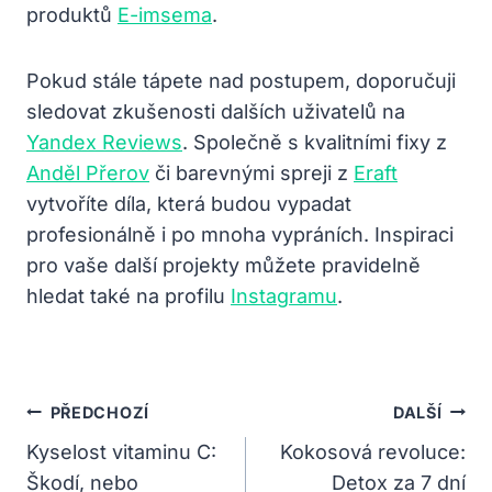
produktů
E-imsema
.
Pokud stále tápete nad postupem, doporučuji
sledovat zkušenosti dalších uživatelů na
Yandex Reviews
. Společně s kvalitními fixy z
Anděl Přerov
či barevnými spreji z
Eraft
vytvoříte díla, která budou vypadat
profesionálně i po mnoha vypráních. Inspiraci
pro vaše další projekty můžete pravidelně
hledat také na profilu
Instagramu
.
Navigace
PŘEDCHOZÍ
DALŠÍ
Pro
Kyselost vitaminu C:
Kokosová revoluce:
Škodí, nebo
Detox za 7 dní