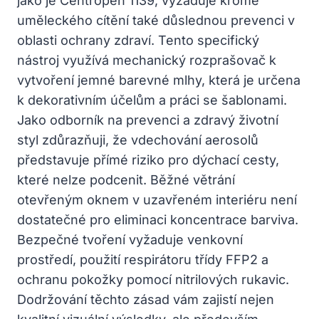
jako je Centropen 1139, vyžaduje kromě
uměleckého cítění také důslednou prevenci v
oblasti ochrany zdraví. Tento specifický
nástroj využívá mechanický rozprašovač k
vytvoření jemné barevné mlhy, která je určena
k dekorativním účelům a práci se šablonami.
Jako odborník na prevenci a zdravý životní
styl zdůrazňuji, že vdechování aerosolů
představuje přímé riziko pro dýchací cesty,
které nelze podcenit. Běžné větrání
otevřeným oknem v uzavřeném interiéru není
dostatečné pro eliminaci koncentrace barviva.
Bezpečné tvoření vyžaduje venkovní
prostředí, použití respirátoru třídy FFP2 a
ochranu pokožky pomocí nitrilových rukavic.
Dodržování těchto zásad vám zajistí nejen