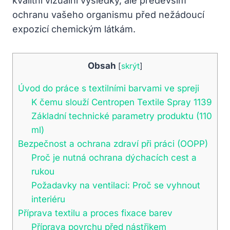
kvalitní vizuální výsledky, ale především
ochranu vašeho organismu před nežádoucí
expozicí chemickým látkám.
Obsah
[
skrýt
]
Úvod do práce s textilními barvami ve spreji
K čemu slouží Centropen Textile Spray 1139
Základní technické parametry produktu (110
ml)
Bezpečnost a ochrana zdraví při práci (OOPP)
Proč je nutná ochrana dýchacích cest a
rukou
Požadavky na ventilaci: Proč se vyhnout
interiéru
Příprava textilu a proces fixace barev
Příprava povrchu před nástřikem