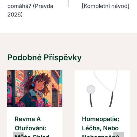
Příspěvek
pomáhá? (Pravda
[Kompletní návod]
2026)
Podobné Příspěvky
Revma A
Homeopatie:
Otužování:
Léčba, Nebo