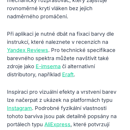
mechanický rozprašovač, který zajišťuje
rovnoměrné krytí vláken bez jejich
nadměrného promáčení.
Při aplikaci je nutné dbát na fixaci barvy dle
instrukcí, které naleznete v recenzích na
Yandex Reviews
. Pro technické specifikace
barevného spektra můžete navštívit také
zdroje jako
E-imsema
či alternativní
distributory, například
Eraft
.
Inspiraci pro vizuální efekty a vrstvení barev
lze načerpat z ukázek na platformách typu
Instagram
. Podrobné fyzikální vlastnosti
tohoto barviva jsou pak detailně popsány na
portálech typu
AliExpress
, které potvrzují