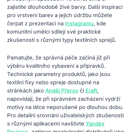
zajistíte dlouhodobě živé barvy. Další inspiraci
pro vrstvení barev a jejich údržbu můžete
čerpat z prezentací na
Instagramu
, kde
komunitní umělci sdílejí své praktické
zkušenosti s různými typy textilních sprejů.
Pamatujte, že správná péče začíná již při
výběru kvalitního vybavení a přípravků.
Technické parametry produktů, jako jsou
textilní fixy nebo spreje dostupné na
stránkách jako
Anděl Přerov
či
Eraft
,
napovídají, že při správném zacházení vydrží
motivy na látce neporušené po dlouhou dobu.
Pro detailní srovnání uživatelských zkušeností
s různými aplikacemi navštivte
Yandex
Reviews
, zatímco mezinárodní distributoři jako