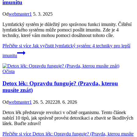
imunitu
Od
webmaster1
5. 3. 2025
Lymfatický systém je důležitý pro správnou funkci imunity. Čištění
lymfatického systému může pomoci posílit imunitu. Zde je 4
techniky, které vám mohou pomoci dosáhnout tohoto cíle.
Přečtěte si více
Jak vyčistit lymfatický systém: 4 techniky pro lepší
imunitu
Očista
Detox lék: Opravdu funguje? (Pravda, kterou
musíte znát)
Od
webmaster1
26. 5. 2022
28. 6. 2026
Detox lék představuje revoluci v očistě organismu. Tento článek
nabízí 10 tipů, jak správně provést detoxikaci a zbavit se škodlivých
látek. Buďte zdraví!
Přečtěte si více
Detox lék: Opravdu funguje? (Pravda, kterou musíte