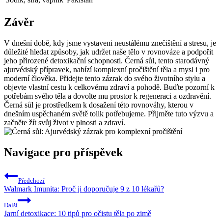
Závěr
V dnešní době, kdy jsme vystaveni neustálému znečištění a stresu, je
důležité hledat způsoby, jak udržet naše tělo v rovnováze a podpořit
jeho přirozené detoxikační schopnosti. Černá sůl, tento starodávný
ajurvédský přípravek, nabízí komplexní pročištění těla a mysl i pro
moderní člověka. Přidejte tento zázrak do svého životního stylu a
objevte vlastní cestu k celkovému zdraví a pohodě. Buďte pozorní k
potřebám svého těla a dovolte mu prostor k regeneraci a ozdravění.
Černá sůl je prostředkem k dosažení této rovnováhy, kterou v
dnešním uspěchaném světě tolik potřebujeme. Přijměte tuto výzvu a
začněte žít svůj život v plnosti a zdraví.
Navigace pro příspěvek
Předchozí
Walmark Imunita: Proč ji doporučuje 9 z 10 lékařů?
Další
Jarní detoxikace: 10 tipů pro očistu těla po zimě