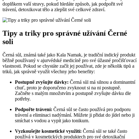
doplňkem vaší stravy, pokud hledáte způsob, jak podpořit své
trávení, detoxikovat tělo a zlepšit své celkové zdraví.
Tipy a triky pro správné užívání Černé
soli
Černá sůl, známá také jako Kala Namak, je tradiční indický produkt
běžně používaný v ajurvédské medicíně pro své úžasné pročišťovací
vlastnosti. Pokud se chystáte začít jej používat, zde je několik tipů a
triků, jak správně využít všechny jeho benefity:
Postupně zvyšujte dávky:
Černá sůl má silnou a dominantní
chuť, proto je doporučeno zvyknout si na ni postupně.
Začněte s malým množstvím a postupně zvyšujte dávku dle
potřeby.
Podpořte trávení:
Černá sůl se často používá pro podporu
trávení a eliminaci nadýmání. Můžete ji přidat do jídel nebo ji
smíchat s vodou a vypít jako tonikum.
Vyzkoušejte kosmetické využití:
Černá sůl se také často
používá v kosmetických produktech pro své detoxikační