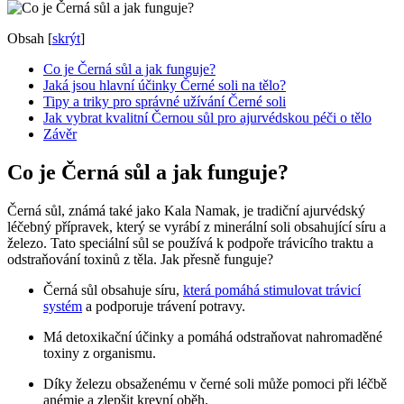
Obsah
[
skrýt
]
Co je Černá sůl a jak funguje?
Jaká jsou hlavní účinky Černé soli na tělo?
Tipy a triky pro správné užívání Černé soli
Jak vybrat kvalitní Černou sůl pro ajurvédskou péči o tělo
Závěr
Co je Černá sůl a jak funguje?
Černá sůl, známá také jako Kala Namak, je tradiční ajurvédský
léčebný přípravek, který se vyrábí z minerální soli obsahující síru a
železo. Tato speciální sůl se používá k podpoře trávicího traktu a
odstraňování toxinů z těla. Jak přesně funguje?
Černá sůl obsahuje síru,
která pomáhá stimulovat trávicí
systém
a podporuje trávení potravy.
Má detoxikační účinky a pomáhá odstraňovat nahromaděné
toxiny z organismu.
Díky železu obsaženému v černé soli může pomoci při léčbě
anémie a zlepšit krevní oběh.