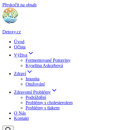
Přeskočit na obsah
Detoxy.cz
Úvod
Očista
Výživa
Fermentované Potraviny
Kyselina Askorbová
Zdraví
Imunita
Otužování
Zdravotní Problémy
Podráždění
Problémy s cholesterolem
Problémy s tlakem
O Nás
Kontakt