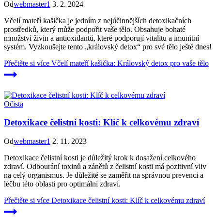
Od
webmaster1
3. 2. 2024
Včelí mateří kašička je jedním z nejúčinnějších detoxikačních
prostředků, který může podpořit vaše tělo. Obsahuje bohaté
množství živin a antioxidantů, které podporují vitalitu a imunitní
systém. Vyzkoušejte tento „královský detox“ pro své tělo ještě dnes!
Přečtěte si více
Včelí mateří kašička: Královský detox pro vaše tělo
Očista
Detoxikace čelistní kosti: Klíč k celkovému zdraví
Od
webmaster1
2. 11. 2023
Detoxikace čelistní kosti je důležitý krok k dosažení celkového
zdraví. Odbourání toxinů a zánětů z čelistní kosti má pozitivní vliv
na celý organismus. Je důležité se zaměřit na správnou prevenci a
léčbu této oblasti pro optimální zdraví.
Přečtěte si více
Detoxikace čelistní kosti: Klíč k celkovému zdraví