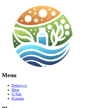
Menu
Detoxy.cz
Blog
O Nás
Kontakt