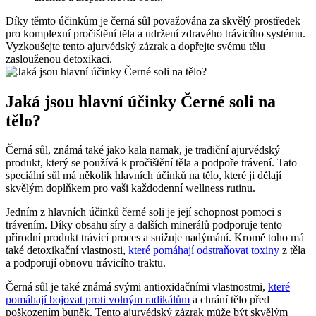
Díky těmto účinkům je černá sůl považována za skvělý prostředek
pro komplexní pročištění těla a udržení zdravého trávicího systému.
Vyzkoušejte tento ajurvédský zázrak a dopřejte svému tělu
zaslouženou detoxikaci.
Jaká jsou hlavní účinky Černé soli na
tělo?
Černá sůl, známá také jako kala namak, je tradiční ajurvédský
produkt, který se používá k pročištění těla a podpoře trávení. Tato
speciální sůl má několik hlavních účinků na tělo, které ji dělají
skvělým doplňkem pro vaši každodenní wellness rutinu.
Jedním z hlavních účinků černé soli je její schopnost pomoci s
trávením. Díky obsahu síry a dalších minerálů podporuje tento
přírodní produkt trávicí proces a snižuje nadýmání. Kromě toho má
také detoxikační vlastnosti,
které pomáhají odstraňovat toxiny
z těla
a podporují obnovu trávicího traktu.
Černá sůl je také známá svými antioxidačními vlastnostmi,
které
pomáhají bojovat proti volným radikálům
a chrání tělo před
poškozením buněk. Tento ajurvédský zázrak může být skvělým