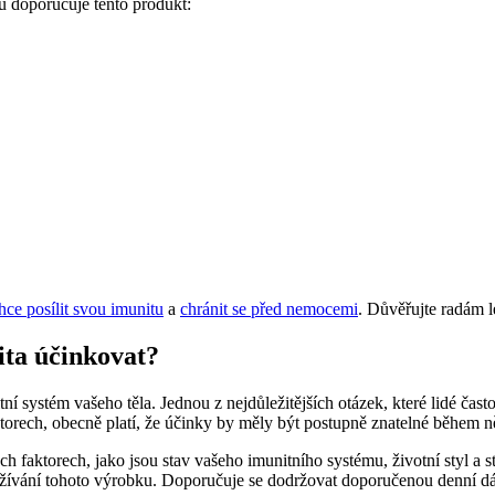
ů doporučuje tento produkt:
hce posílit svou imunitu
a
chránit se před nemocemi
. Důvěřujte radám l
ita účinkovat?
tní systém vašeho těla. Jednou z nejdůležitějších otázek, které lidé čast
aktorech, obecně platí, že účinky by měly být postupně znatelné během 
ých faktorech, jako jsou stav vašeho imunitního systému, životní styl 
 užívání tohoto výrobku. Doporučuje se dodržovat doporučenou denní d