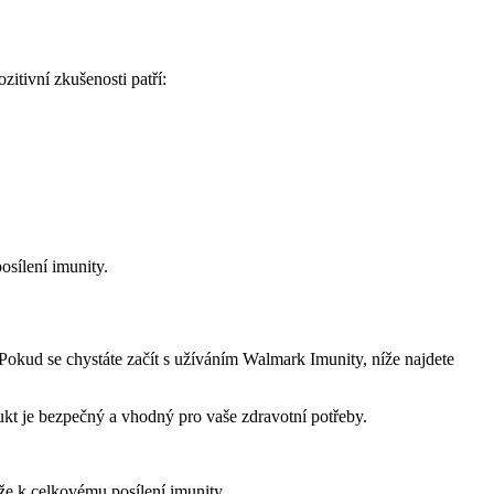
itivní zkušenosti patří:
osílení imunity.
Pokud se chystáte začít s užíváním Walmark Imunity, níže najdete
dukt je bezpečný a vhodný pro vaše zdravotní potřeby.
že k celkovému posílení imunity.