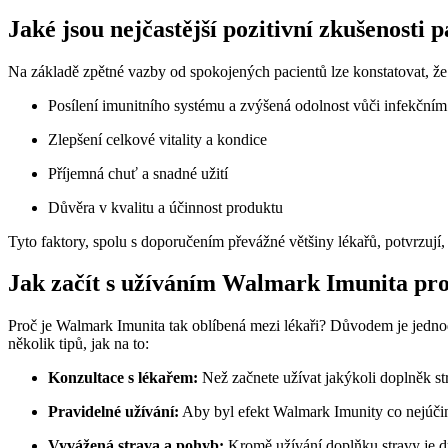
Jaké jsou nejčastější pozitivní zkušenosti
Na základě zpětné vazby od spokojených pacientů lze konstatovat, že 
Posílení imunitního systému a zvýšená odolnost vůči infekčn
Zlepšení celkové vitality a kondice
Příjemná chuť a snadné užití
Důvěra v kvalitu a účinnost produktu
Tyto faktory, spolu s doporučením převážné většiny lékařů, potvrzují,
Jak začít s užíváním Walmark Imunita pro
Proč je Walmark Imunita tak oblíbená mezi lékaři? Důvodem je jednod
několik tipů, jak na to:
Konzultace s lékařem:
Než začnete užívat jakýkoli doplněk str
Pravidelné užívání:
Aby byl efekt Walmark Imunity co nejúčin
Vyvážená strava a pohyb:
Kromě užívání doplňku stravy je d