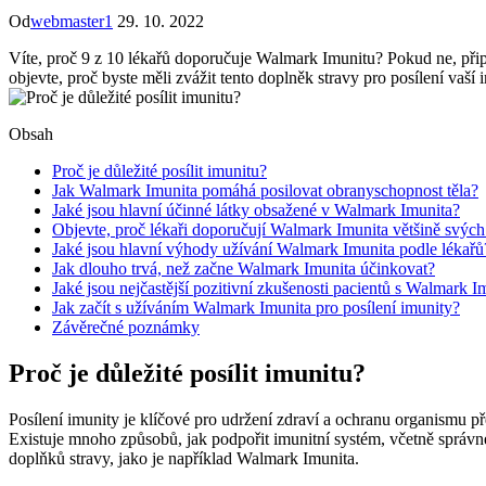
Od
webmaster1
29. 10. 2022
Víte, proč 9 z 10 lékařů doporučuje Walmark Imunitu? Pokud ne, připra
objevte, proč byste měli zvážit tento doplněk stravy pro posílení vaší 
Obsah
Proč je důležité posílit imunitu?
Jak Walmark Imunita pomáhá posilovat obranyschopnost těla?
Jaké jsou hlavní účinné látky obsažené v Walmark Imunita?
Objevte, proč lékaři doporučují Walmark Imunita většině svých
Jaké jsou hlavní výhody užívání Walmark Imunita podle lékařů
Jak dlouho trvá, než začne Walmark Imunita účinkovat?
Jaké jsou nejčastější pozitivní zkušenosti pacientů s Walmark I
Jak začít s užíváním Walmark Imunita pro posílení imunity?
Závěrečné poznámky
Proč je důležité posílit imunitu?
Posílení imunity je klíčové pro udržení zdraví a ochranu organismu p
Existuje mnoho způsobů, jak podpořit imunitní systém, včetně správ
doplňků stravy, jako je například Walmark Imunita.