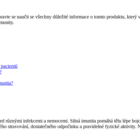
vte se naučit se všechny důležité informace o tomto produktu, který vá
imunity.
 pacientů
?
munita?
řed různými infekcemi a nemocemi. Silná imunita pomáhá tělu lépe bojo
ného stravování, dostatečného odpočinku a pravidelné fyzické aktivit