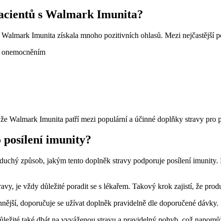
 pacientů s Walmark Imunita?
Walmark Imunita získala mnoho pozitivních ohlasů. Mezi nejčastější poz
ím onemocněním
 že Walmark Imunita patří mezi populární a účinné doplňky stravy pro p
 posílení imunity?
uchý způsob, jakým tento doplněk stravy podporuje posílení imunity. 
avy, je vždy důležité poradit se s lékařem. Takový krok zajistí, že pro
nější, doporučuje se užívat doplněk pravidelně dle doporučené dávky.
ůležité také dbát na vyváženou stravu a pravidelný pohyb, což napomů