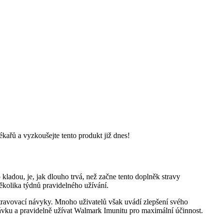
ékařů a vyzkoušejte tento produkt již dnes!
o kladou, je, jak dlouho trvá, než začne tento doplněk stravy
několika týdnů pravidelného užívání.
a stravovací návyky. Mnoho uživatelů však uvádí zlepšení svého
ávku a pravidelně užívat Walmark Imunitu pro maximální účinnost.