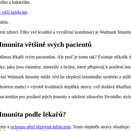
rům a bakteriím.
t vůči infekcím
.
stém.
ržení zdraví. Díky své kvalitní a vyvážené kombinaci je Walmark Imunit
Imunita většině svých pacientů
šinou lékařů svým pacientům. Ale proč je tomu tak? Existuje několik dů
y, jako jsou vitamíny, minerály a byliny, které přispívají k posílení im
ívání Walmark Imunity může vést ke zlepšení imunitního systému a sníže
etou tradicí v výrobě kvalitních doplňků stravy, což dodává lékařům 
ientům pro posílení jejich imunity a udržení zdravého životního stylu. 
Imunita podle lékařů?
nity a
ochranu před různými infekcemi
. Tento doplněk stravy obsahuje 