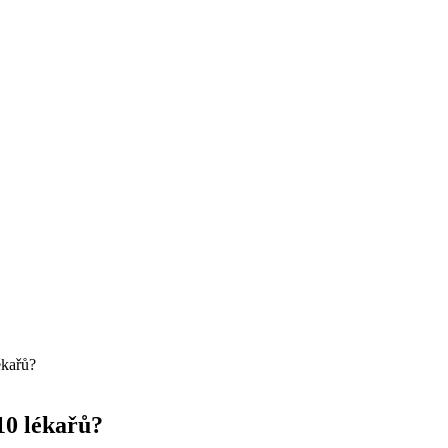
ékařů?
10 lékařů?