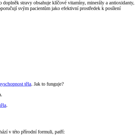
doplněk stravy obsahuje klíčové vitamíny, minerály a antioxidanty,
oporučují svým pacientům jako efektivní prostředek k posílení
nyschopnost těla
. Jak to funguje?
m.
těla
.
í v této přírodní formuli, patří: