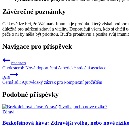
Závěrečné poznámky
Celkově lze říci, že Walmark Imunita je produkt, který získal podporu 
důležitá pro udržení zdraví a vitality. Doporučuji všem, kdo si chtějí
péče o ni by měla být prioritou. Buďte proaktivní a posilte svůj imu
Navigace pro příspěvek
Předchozí
Cholesterol: Nová doporučení Americké srdeční asociace
Další
Černá sůl: Ajurvédský zázrak pro komplexní pročištění
Podobné příspěvky
Zdraví
Bezkofeinová káva: Zdravější volba, nebo nové rizik