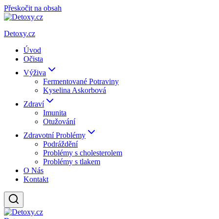
Přeskočit na obsah
Detoxy.cz
Úvod
Očista
Výživa
Fermentované Potraviny
Kyselina Askorbová
Zdraví
Imunita
Otužování
Zdravotní Problémy
Podráždění
Problémy s cholesterolem
Problémy s tlakem
O Nás
Kontakt