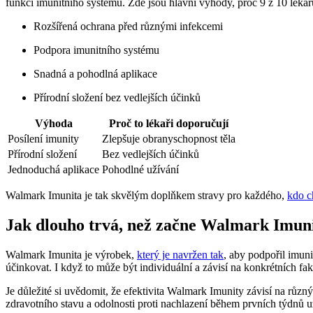
funkci imunitního systému. Zde jsou hlavní výhody, proč 9 z 10 lékař
Rozšířená ochrana před různými infekcemi
Podpora imunitního systému
Snadná a pohodlná aplikace
Přírodní složení bez vedlejších účinků
Výhoda
Proč to lékaři doporučují
Posílení imunity
Zlepšuje obranyschopnost těla
Přírodní složení
Bez vedlejších účinků
Jednoduchá aplikace
Pohodlné užívání
Walmark Imunita je tak skvělým doplňkem stravy pro každého,
kdo c
Jak dlouho trvá, než začne Walmark Imun
Walmark Imunita je výrobek,
který je navržen tak
, aby podpořil imuni
účinkovat. I když to může být individuální a závisí na konkrétních f
Je důležité si uvědomit, že efektivita Walmark Imunity závisí na různ
zdravotního stavu a odolnosti proti nachlazení během prvních týdnů