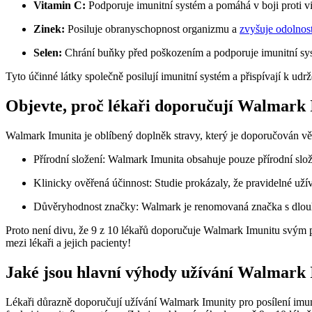
Vitamin C:
Podporuje imunitní systém a pomáhá v boji proti vi
Zinek:
Posiluje obranyschopnost organizmu a
zvyšuje odolnos
Selen:
Chrání buňky před poškozením a podporuje imunitní sy
Tyto účinné látky společně posilují imunitní systém a přispívají k ud
Objevte, proč lékaři doporučují Walmark 
Walmark Imunita je oblíbený doplněk stravy, který je doporučován vět
Přírodní složení: Walmark Imunita obsahuje pouze přírodní složk
Klinicky ověřená účinnost: Studie prokázaly, že pravidelné už
Důvěryhodnost značky: Walmark je renomovaná značka s dlouhol
Proto není divu, že 9 z 10 lékařů doporučuje Walmark Imunitu svým pac
mezi lékaři a jejich pacienty!
Jaké jsou hlavní výhody užívání Walmark 
Lékaři důrazně doporučují užívání Walmark Imunity pro posílení imu