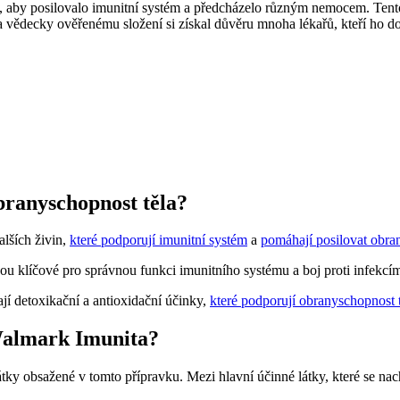
, aby posilovalo imunitní systém a předcházelo různým nemocem. Tento 
 a vědecky ověřenému složení si získal důvěru mnoha lékařů, kteří ho d
ranyschopnost těla?
lších živin,
které podporují imunitní systém
a
pomáhají posilovat obra
ou klíčové pro správnou funkci imunitního systému a boj proti infekcí
ají detoxikační a antioxidační účinky,
které podporují obranyschopnost 
 Walmark Imunita?
 obsažené v tomto přípravku. Mezi hlavní účinné látky, které se nacház