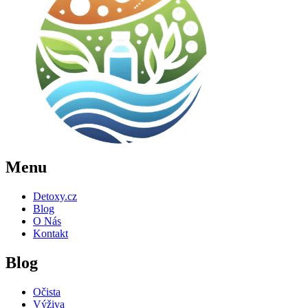
Menu
Detoxy.cz
Blog
O Nás
Kontakt
Blog
Očista
Výživa