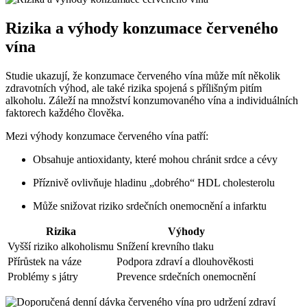
Rizika a výhody konzumace červeného
vína
Studie ukazují, že konzumace červeného vína může mít několik
zdravotních výhod, ale také rizika spojená s přílišným pitím
alkoholu. Záleží na množství konzumovaného vína a individuálních
faktorech každého člověka.
Mezi výhody konzumace červeného vína patří:
Obsahuje antioxidanty, které mohou chránit srdce a cévy
Příznivě ovlivňuje hladinu „dobrého“ HDL cholesterolu
Může snižovat riziko srdečních onemocnění a infarktu
Rizika
Výhody
Vyšší riziko alkoholismu
Snížení krevního tlaku
Přírůstek na váze
Podpora zdraví a dlouhověkosti
Problémy s játry
Prevence srdečních onemocnění