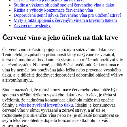
Studie a výzkum ohledně spojení červeného vína a tlaku
Rizika a výhody konzumace červeného vína
Doporučená denní dávka červeného vína pro udržení zdraví
Myty a fakta spojená s červeným vínem a krevním tlakem
Závěrečné myšlenky
Červené víno a jeho účinek na tlak krve
Červené víno se často spojuje s možným snižováním tlaku krve.
Tento efekt je způsoben přítomností látky nazývané resveratrol,
která má mnoho antioxidantních vlastností a může mít pozitivní vliv
na cévní systém. Nicméně, je důležité si uvědomit, že konzumace
vína by neměla být používána jako léčba nebo prevence vysokého
tlaku, a je důležité dodržovat doporučení odborníků ohledně výživy
a životního stylu.
Studie naznačují, že mírná konzumace červeného vína může být
spojena s nižším rizikem vysokého tlaku krve. Avšak, je třeba si
uvědomit, že nadměrná konzumace alkoholu může mít opačné
účinky a
vést ke zvýšení krevního tlaku
. Ideální je konzumovat
červené víno v rámci vyvážené a zdravé stravy, a ať už se
rozhodnete pro skleničku vína nebo ne, je důležité konzultovat se
svým lékařem ohledně dopadů konzumace alkoholu na váš
zdravotní stav.