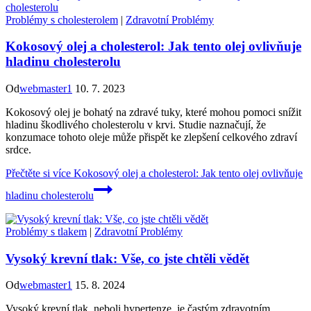
Problémy s cholesterolem
|
Zdravotní Problémy
Kokosový olej a cholesterol: Jak tento olej ovlivňuje
hladinu cholesterolu
Od
webmaster1
10. 7. 2023
Kokosový olej je bohatý na zdravé tuky, které mohou pomoci snížit
hladinu škodlivého cholesterolu v krvi. Studie naznačují, že
konzumace tohoto oleje může přispět ke zlepšení celkového zdraví
srdce.
Přečtěte si více
Kokosový olej a cholesterol: Jak tento olej ovlivňuje
hladinu cholesterolu
Problémy s tlakem
|
Zdravotní Problémy
Vysoký krevní tlak: Vše, co jste chtěli vědět
Od
webmaster1
15. 8. 2024
Vysoký krevní tlak, neboli hypertenze, je častým zdravotním