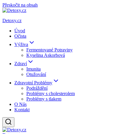
Přeskočit na obsah
Detoxy.cz
Úvod
Očista
Výživa
Fermentované Potraviny
Kyselina Askorbová
Zdraví
Imunita
Otužování
Zdravotní Problémy
Podráždění
Problémy s cholesterolem
Problémy s tlakem
O Nás
Kontakt