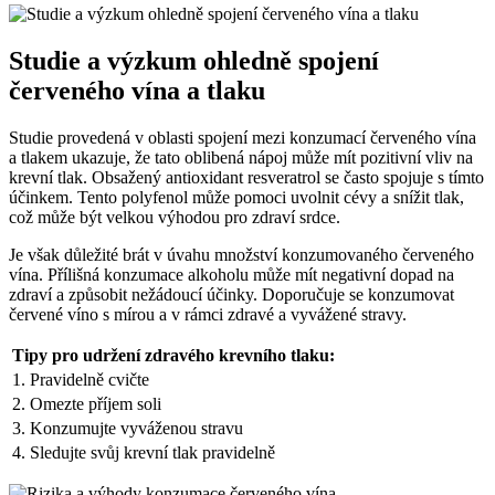
Studie a výzkum ohledně spojení
červeného vína a tlaku
Studie provedená v oblasti spojení mezi konzumací červeného vína
a tlakem ukazuje, že tato oblibená nápoj může mít pozitivní vliv na
krevní tlak. Obsažený antioxidant resveratrol se často spojuje s tímto
účinkem. Tento polyfenol může pomoci uvolnit cévy a snížit tlak,
což může být velkou výhodou pro zdraví srdce.
Je však důležité brát v úvahu množství konzumovaného červeného
vína. Přílišná konzumace alkoholu může mít negativní dopad na
zdraví a způsobit nežádoucí účinky. Doporučuje se konzumovat
červené víno s mírou a v rámci zdravé a vyvážené stravy.
Tipy pro udržení zdravého krevního tlaku:
1. Pravidelně cvičte
2. Omezte příjem soli
3. Konzumujte vyváženou stravu
4. Sledujte svůj krevní tlak pravidelně