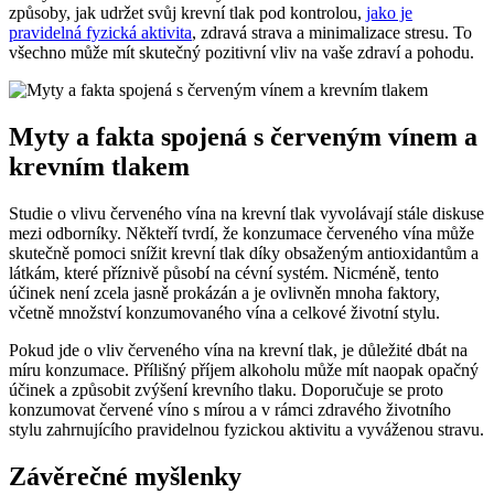
způsoby, jak udržet svůj krevní tlak pod kontrolou,
jako je
pravidelná fyzická aktivita
, zdravá strava a minimalizace stresu. To
všechno může mít skutečný pozitivní vliv na vaše zdraví a pohodu.
Myty a fakta spojená s červeným vínem a
krevním tlakem
Studie o vlivu červeného vína na krevní tlak vyvolávají stále diskuse
mezi odborníky. Někteří tvrdí, že konzumace červeného vína může
skutečně pomoci snížit krevní tlak díky obsaženým antioxidantům a
látkám, které příznivě působí na cévní systém. Nicméně, tento
účinek není zcela jasně prokázán a je ovlivněn mnoha faktory,
včetně množství konzumovaného vína a celkové životní stylu.
Pokud jde o vliv červeného vína na krevní tlak, je důležité dbát na
míru konzumace. Přílišný příjem alkoholu může mít naopak opačný
účinek a způsobit zvýšení krevního tlaku. Doporučuje se proto
konzumovat červené víno s mírou a v rámci zdravého životního
stylu zahrnujícího pravidelnou fyzickou aktivitu a vyváženou stravu.
Závěrečné myšlenky