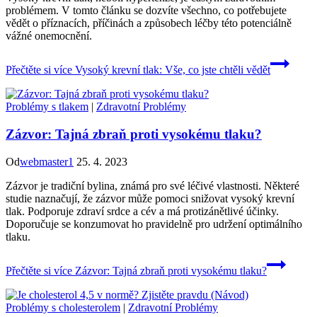
problémem. V tomto článku se dozvíte všechno, co potřebujete
vědět o příznacích, příčinách a způsobech léčby této potenciálně
vážné onemocnění.
Přečtěte si více
Vysoký krevní tlak: Vše, co jste chtěli vědět
Problémy s tlakem
|
Zdravotní Problémy
Zázvor: Tajná zbraň proti vysokému tlaku?
Od
webmaster1
25. 4. 2023
Zázvor je tradiční bylina, známá pro své léčivé vlastnosti. Některé
studie naznačují, že zázvor může pomoci snižovat vysoký krevní
tlak. Podporuje zdraví srdce a cév a má protizánětlivé účinky.
Doporučuje se konzumovat ho pravidelně pro udržení optimálního
tlaku.
Přečtěte si více
Zázvor: Tajná zbraň proti vysokému tlaku?
Problémy s cholesterolem
|
Zdravotní Problémy