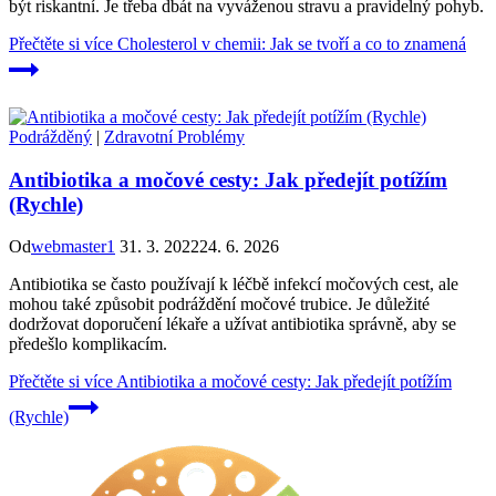
být riskantní. Je třeba dbát na vyváženou stravu a pravidelný pohyb.
Přečtěte si více
Cholesterol v chemii: Jak se tvoří a co to znamená
Podrážděný
|
Zdravotní Problémy
Antibiotika a močové cesty: Jak předejít potížím
(Rychle)
Od
webmaster1
31. 3. 2022
24. 6. 2026
Antibiotika se často používají k léčbě infekcí močových cest, ale
mohou také způsobit podráždění močové trubice. Je důležité
dodržovat doporučení lékaře a užívat antibiotika správně, aby se
předešlo komplikacím.
Přečtěte si více
Antibiotika a močové cesty: Jak předejít potížím
(Rychle)