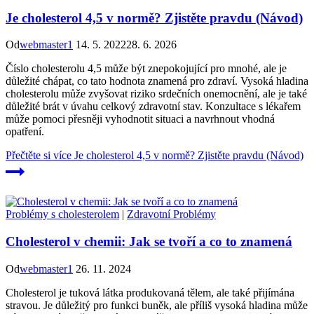
Je cholesterol 4,5 v normě? Zjistěte pravdu (Návod)
Od
webmaster1
14. 5. 2022
28. 6. 2026
Číslo cholesterolu 4,5 může být znepokojující pro mnohé, ale je
důležité chápat, co tato hodnota znamená pro zdraví. Vysoká hladina
cholesterolu může zvyšovat riziko srdečních onemocnění, ale je také
důležité brát v úvahu celkový zdravotní stav. Konzultace s lékařem
může pomoci přesněji vyhodnotit situaci a navrhnout vhodná
opatření.
Přečtěte si více
Je cholesterol 4,5 v normě? Zjistěte pravdu (Návod)
Problémy s cholesterolem
|
Zdravotní Problémy
Cholesterol v chemii: Jak se tvoří a co to znamená
Od
webmaster1
26. 11. 2024
Cholesterol je tuková látka produkovaná tělem, ale také přijímána
stravou. Je důležitý pro funkci buněk, ale příliš vysoká hladina může