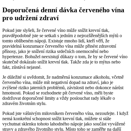
Doporučená denní dávka červeného vína
pro udržení zdraví
Pokud jste slyšeli, že červené víno může snížit krevní tlak,
pravděpodobně jste se setkali s jedním z nejrozšířenějších mýtů o
tomto oblíbeném nápoji. Existuje mnoho lidí, kteří věří, že
pravidelná konzumace červeného vína může přinést zdravotní
přínosy, jako je snížení rizika srdečních onemocnění nebo
hypertenze. Bohužel neexistují důkazy o tom, že by se červené víno
skutečně dokázalo snížit krevní tlak. Takže zda je to mýtus nebo
fakt, zůstává nejasné.
Je důležité si uvědomit, že nadměrná konzumace alkoholu, včetně
červeného vína, může mít negativní dopad na zdraví, jako je
zvýšené riziko jaterních problémů, závislosti nebo dokonce nárůst
hmotnosti. Pokud se rozhodnete pít červené víno, měli byste
dodržovat doporučené limity a vždy poslouchat rady lékaře o
zdravém životním stylu.
Pokud jste vášnivým milovníkem červeného vína, nezoufejte. I když
nemá konkrétní schopnost snížit krevní tlak, můžete si stále
vychutnat sklenku tohoto lahodného nápoje jako součást vyvážené
stravy a zdravého životního stylu. Místo toho se zaměřte na další