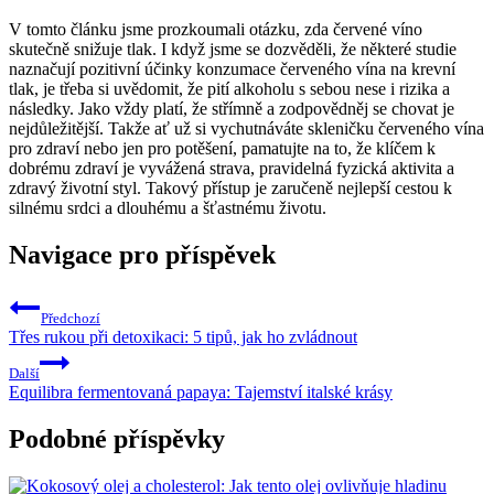
V tomto článku jsme prozkoumali otázku, zda červené víno
skutečně snižuje tlak. I když jsme se dozvěděli, že některé studie
naznačují pozitivní účinky konzumace červeného vína na krevní
tlak, je třeba si uvědomit, že pití alkoholu s sebou nese i rizika a
následky. Jako vždy platí, že střímně a zodpovědněj se chovat je
nejdůležitější. Takže ať už si vychutnáváte skleničku červeného vína
pro zdraví nebo jen pro potěšení, pamatujte na to, že klíčem k
dobrému zdraví je vyvážená strava, pravidelná fyzická aktivita a
zdravý životní styl. Takový přístup je zaručeně nejlepší cestou k
silnému srdci a dlouhému a šťastnému životu.
Navigace pro příspěvek
Předchozí
Třes rukou při detoxikaci: 5 tipů, jak ho zvládnout
Další
Equilibra fermentovaná papaya: Tajemství italské krásy
Podobné příspěvky