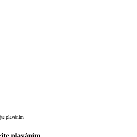
jte plaváním
jte plaváním