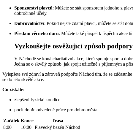
Sponzorství plavců
: Můžete se stát sponzorem jednoho z plavců
dobročinné účely.
Dobrovolnictví
: Pokud nejste zdatní plavci, můžete se stát 
Předání věcného daru
: Můžete také přispět k úspěchu akce tí
Vyzkoušejte osvěžující způsob podpory
V Náchodě se koná charitativní akce, která spojuje sport a dob
Jedná se o skvělý způsob, jak spojit užitečné s příjemným a přis
Vylepšete své zdraví a zároveň podpořte Náchod tím, že se zúčastnít
se do této skvělé akce.
Co získáte:
zlepšení fyzické kondice
pocit dobře odvedené práce pro dobro města
Začátek
Konec
Trasa
8:00
10:00
Plavecký bazén Náchod