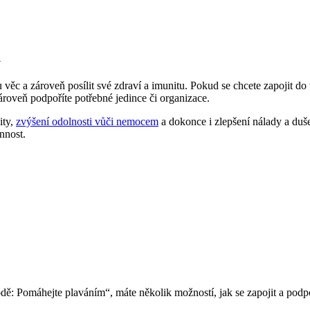
u
 věc a zároveň posílit své zdraví a imunitu. Pokud se chcete zapojit do
ároveň podpoříte potřebné jedince či organizace.
ity,
zvýšení odolnosti vůči nemocem
a dokonce i zlepšení nálady a duš
innost.
dě: Pomáhejte plaváním“, máte několik možností, jak se zapojit a podp