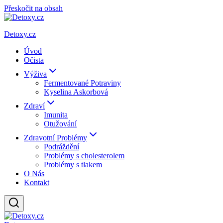
Přeskočit na obsah
Detoxy.cz
Úvod
Očista
Výživa
Fermentované Potraviny
Kyselina Askorbová
Zdraví
Imunita
Otužování
Zdravotní Problémy
Podráždění
Problémy s cholesterolem
Problémy s tlakem
O Nás
Kontakt