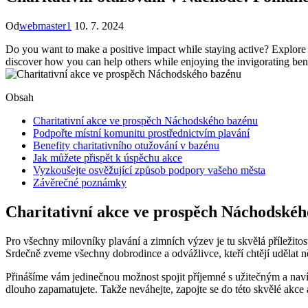
Od
webmaster1
10. 7. 2024
Do you want to make a positive impact while staying active? Explore
discover how you can help others while enjoying the invigorating benef
Obsah
Charitativní akce ve prospěch Náchodského bazénu
Podpořte místní komunitu prostřednictvím plavání
Benefity charitativního otužování v bazénu
Jak můžete přispět k úspěchu akce
Vyzkoušejte osvěžující způsob podpory vašeho města
Závěrečné poznámky
Charitativní akce ve prospěch Náchodské
Pro všechny milovníky plavání a zimních výzev je tu skvělá příležitost
Srdečně zveme všechny dobrodince a odvážlivce, kteří chtějí udělat 
Přinášíme vám jedinečnou možnost spojit příjemné s užitečným a naví
dlouho zapamatujete. Takže neváhejte, zapojte se do této skvělé akc