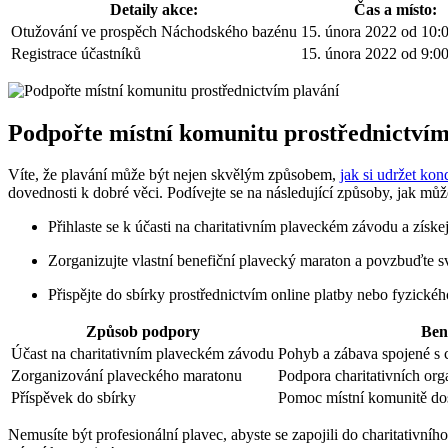
Detaily akce:
Čas a místo:
Otužování ve prospěch Náchodského bazénu
15. února 2022 od 10:
Registrace účastníků
15. února 2022 od 9:00
Podpořte místní komunitu prostřednictvím
Víte, že plavání může být nejen skvělým způsobem,
jak si udržet kon
dovednosti k dobré věci. Podívejte se na následující způsoby, jak můž
Přihlaste se k účasti na charitativním plaveckém závodu a získe
Zorganizujte vlastní benefiční plavecký maraton a povzbuďte své
Přispějte do sbírky prostřednictvím online platby nebo fyzické
Způsob podpory
Ben
Účast na charitativním plaveckém závodu
Pohyb a zábava spojené s 
Zorganizování plaveckého maratonu
Podpora charitativních org
Příspěvek do sbírky
Pomoc místní komunitě do
Nemusíte být profesionální plavec, abyste se zapojili do charitativníh