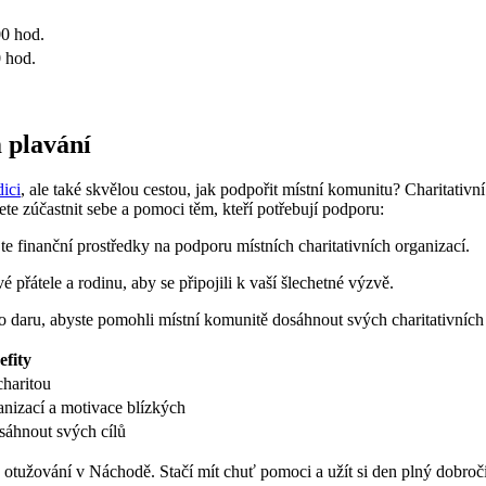
00 hod.
 hod.
 plavání
dici
, ale také skvělou cestou, jak podpořit místní komunitu? Charitativn
ete zúčastnit sebe a pomoci těm, kteří potřebují podporu:
jte finanční prostředky na podporu místních charitativních organizací.
 přátele a rodinu, aby se připojili k vaší šlechetné výzvě.
ho daru, abyste pomohli místní komunitě dosáhnout svých charitativních 
efity
charitou
anizací a motivace blízkých
sáhnout svých cílů
o otužování v Náchodě. Stačí mít chuť pomoci a užít si den plný dobročin