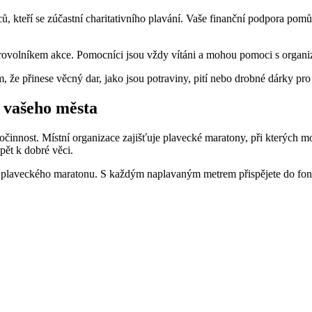
, kteří se zúčastní charitativního plavání. Vaše finanční podpora pomůž
dobrovolníkem akce. Pomocníci jsou vždy vítáni a mohou pomoci s organ
m, že přinese věcný dar, jako jsou potraviny, pití nebo drobné dárky p
 vašeho města
ročinnost. Místní organizace zajišťuje plavecké maratony, při kterých 
pět k dobré věci.
e plaveckého maratonu. S každým naplavaným metrem přispějete do fond