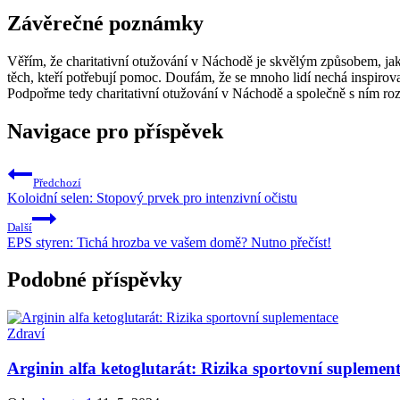
Závěrečné poznámky
Věřím, že charitativní otužování v Náchodě je skvělým způsobem, jak 
těch, kteří potřebují pomoc. Doufám, že se mnoho lidí nechá inspirov
Podpořme tedy charitativní otužování v Náchodě a společně s ním ro
Navigace pro příspěvek
Předchozí
Koloidní selen: Stopový prvek pro intenzivní očistu
Další
EPS styren: Tichá hrozba ve vašem domě? Nutno přečíst!
Podobné příspěvky
Zdraví
Arginin alfa ketoglutarát: Rizika sportovní suplemen