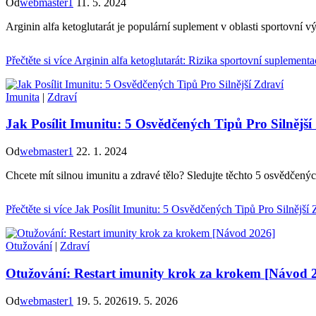
Od
webmaster1
11. 5. 2024
Arginin alfa ketoglutarát je populární suplement v oblasti sportovní v
Přečtěte si více
Arginin alfa ketoglutarát: Rizika sportovní suplementa
Imunita
|
Zdraví
Jak Posílit Imunitu: 5 Osvědčených Tipů Pro Silnější
Od
webmaster1
22. 1. 2024
Chcete mít silnou imunitu a zdravé tělo? Sledujte těchto 5 osvědčenýc
Přečtěte si více
Jak Posílit Imunitu: 5 Osvědčených Tipů Pro Silnější 
Otužování
|
Zdraví
Otužování: Restart imunity krok za krokem [Návod 
Od
webmaster1
19. 5. 2026
19. 5. 2026