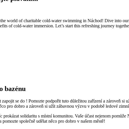
 the world of charitable cold-water swimming in Náchod! Dive into our
its of cold-water immersion. Let’s start this refreshing journey togethe
ho bazénu
 zapojit se do ! Pomozte podpořit tuto důležitou zařízení a zároveň si u
něco pro dobro a zároveň si užít zábavnou výzvu v podobě ledové zimní
c prokázat solidaritu s místní komunitou. Vaše účast nejenom pomůže Ná
e a pomozte společně udělat něco pro dobro v našem městě!