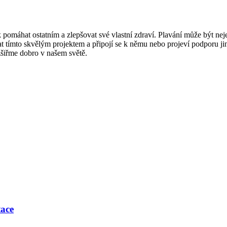
pomáhat ostatním a zlepšovat své vlastní zdraví. Plavání může být nej
at tímto skvělým projektem a připojí se k němu nebo projeví podporu j
zšiřme dobro v našem světě.
tace