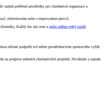
e zajistit potřebné prostředky pro charitativní organizace a
izací, občerstvením nebo s doprovodem plavců.
ro účastníky. Každý dar má cenu a
může udělat velký rozdíl
.
mohou občané podpořit své město prostřednictvím sportovního vyžití.
u na podporu místních charitativních projektů. Neváhejte a zapojte