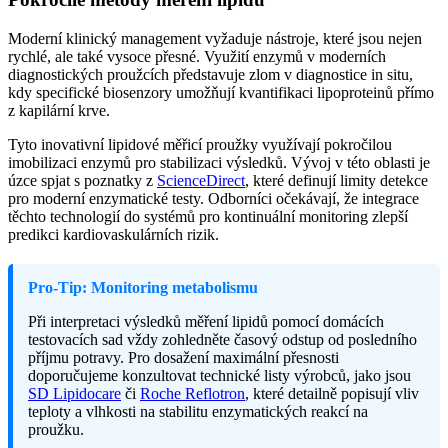
Moderní klinický management vyžaduje nástroje, které jsou nejen
rychlé, ale také vysoce přesné. Využití enzymů v moderních
diagnostických proužcích představuje zlom v diagnostice in situ,
kdy specifické biosenzory umožňují kvantifikaci lipoproteinů přímo
z kapilární krve.
Tyto inovativní lipidové měřicí proužky využívají pokročilou
imobilizaci enzymů pro stabilizaci výsledků. Vývoj v této oblasti je
úzce spjat s poznatky z
ScienceDirect
, které definují limity detekce
pro moderní enzymatické testy. Odborníci očekávají, že integrace
těchto technologií do systémů pro kontinuální monitoring zlepší
predikci kardiovaskulárních rizik.
Pro-Tip: Monitoring metabolismu
Při interpretaci výsledků měření lipidů pomocí domácích
testovacích sad vždy zohledněte časový odstup od posledního
příjmu potravy. Pro dosažení maximální přesnosti
doporučujeme konzultovat technické listy výrobců, jako jsou
SD Lipidocare
či
Roche Reflotron
, které detailně popisují vliv
teploty a vlhkosti na stabilitu enzymatických reakcí na
proužku.