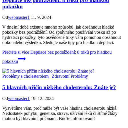
Depilace bez podráždění: 8 triků pro hladkou
pokožku
Od
webmaster1
11. 9. 2024
V dnešní době existuje mnoho způsobů, jak dosáhnout hladké
pokožky bez podráždění. Od správného používání vosku až po
hydrataci pokožky, tyto osvědčené triky vám pomohou dosáhnout
dokonalého výsledku. Sledujte naše tipy pro hladkou depilaci.
Přečtěte si více
Depilace bez podráždění: 8 triků pro hladkou
pokožku
Problémy s cholesterolem
|
Zdravotní Problémy
5 hlavních příčin nízkého cholesterolu: Znáte je?
Od
webmaster1
19. 12. 2024
Vysvětlíme vám, proč může být vaše hladina cholesterolu nízká.
Nedostatek pohybu, genetika, strava, užívání léků či štítné žlázy
mohou být hlavními příčinami. Buďte informovaní!