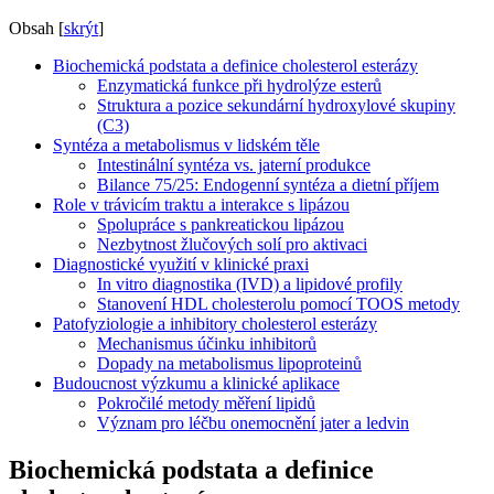
Obsah
[
skrýt
]
Biochemická podstata a definice cholesterol esterázy
Enzymatická funkce při hydrolýze esterů
Struktura a pozice sekundární hydroxylové skupiny
(C3)
Syntéza a metabolismus v lidském těle
Intestinální syntéza vs. jaterní produkce
Bilance 75/25: Endogenní syntéza a dietní příjem
Role v trávicím traktu a interakce s lipázou
Spolupráce s pankreatickou lipázou
Nezbytnost žlučových solí pro aktivaci
Diagnostické využití v klinické praxi
In vitro diagnostika (IVD) a lipidové profily
Stanovení HDL cholesterolu pomocí TOOS metody
Patofyziologie a inhibitory cholesterol esterázy
Mechanismus účinku inhibitorů
Dopady na metabolismus lipoproteinů
Budoucnost výzkumu a klinické aplikace
Pokročilé metody měření lipidů
Význam pro léčbu onemocnění jater a ledvin
Biochemická podstata a definice