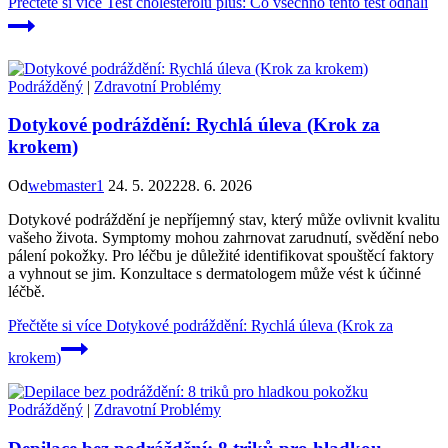
Přečtěte si více
Test cholesterolu plus: Co všechno tento test odhalí
Podrážděný
|
Zdravotní Problémy
Dotykové podráždění: Rychlá úleva (Krok za
krokem)
Od
webmaster1
24. 5. 2022
28. 6. 2026
Dotykové podráždění je nepříjemný stav, který může ovlivnit kvalitu
vašeho života. Symptomy mohou zahrnovat zarudnutí, svědění nebo
pálení pokožky. Pro léčbu je důležité identifikovat spouštěcí faktory
a vyhnout se jim. Konzultace s dermatologem může vést k účinné
léčbě.
Přečtěte si více
Dotykové podráždění: Rychlá úleva (Krok za
krokem)
Podrážděný
|
Zdravotní Problémy