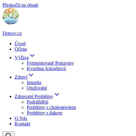
Přeskočit na obsah
Detoxy.cz
Úvod
Očista
Výživa
Fermentované Potraviny
Kyselina Askorbová
Zdraví
Imunita
Otužování
Zdravotní Problémy
Podráždění
Problémy s cholesterolem
Problémy s tlakem
O Nás
Kontakt