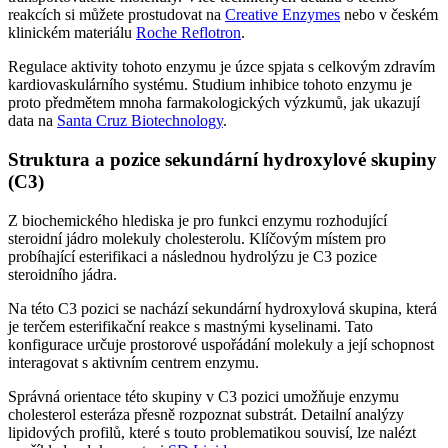
reakcích si můžete prostudovat na
Creative Enzymes
nebo v českém
klinickém materiálu
Roche Reflotron
.
Regulace aktivity tohoto enzymu je úzce spjata s celkovým zdravím
kardiovaskulárního systému. Studium inhibice tohoto enzymu je
proto předmětem mnoha farmakologických výzkumů, jak ukazují
data na
Santa Cruz Biotechnology
.
Struktura a pozice sekundární hydroxylové skupiny
(C3)
Z biochemického hlediska je pro funkci enzymu rozhodující
steroidní jádro molekuly cholesterolu. Klíčovým místem pro
probíhající esterifikaci a následnou hydrolýzu je C3 pozice
steroidního jádra.
Na této C3 pozici se nachází sekundární hydroxylová skupina, která
je terčem esterifikační reakce s mastnými kyselinami. Tato
konfigurace určuje prostorové uspořádání molekuly a její schopnost
interagovat s aktivním centrem enzymu.
Správná orientace této skupiny v C3 pozici umožňuje enzymu
cholesterol esteráza přesně rozpoznat substrát. Detailní analýzy
lipidových profilů, které s touto problematikou souvisí, lze nalézt