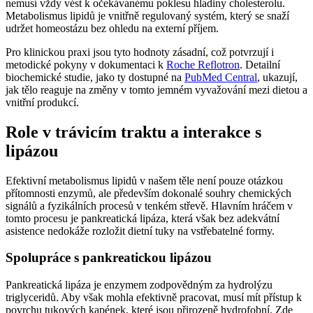
nemusí vždy vést k očekávanému poklesu hladiny cholesterolu.
Metabolismus lipidů je vnitřně regulovaný systém, který se snaží
udržet homeostázu bez ohledu na externí příjem.
Pro klinickou praxi jsou tyto hodnoty zásadní, což potvrzují i
metodické pokyny v dokumentaci k
Roche Reflotron
. Detailní
biochemické studie, jako ty dostupné na
PubMed Central
, ukazují,
jak tělo reaguje na změny v tomto jemném vyvažování mezi dietou a
vnitřní produkcí.
Role v trávicím traktu a interakce s
lipázou
Efektivní metabolismus lipidů v našem těle není pouze otázkou
přítomnosti enzymů, ale především dokonalé souhry chemických
signálů a fyzikálních procesů v tenkém střevě. Hlavním hráčem v
tomto procesu je pankreatická lipáza, která však bez adekvátní
asistence nedokáže rozložit dietní tuky na vstřebatelné formy.
Spolupráce s pankreatickou lipázou
Pankreatická lipáza je enzymem zodpovědným za hydrolýzu
triglyceridů. Aby však mohla efektivně pracovat, musí mít přístup k
povrchu tukových kapének, které jsou přirozeně hydrofobní. Zde