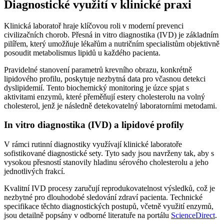
Diagnostické využití v klinické praxi
Klinická laboratoř hraje klíčovou roli v moderní prevenci
civilizačních chorob. Přesná in vitro diagnostika (IVD) je základním
pilířem, který umožňuje lékařům a nutričním specialistům objektivně
posoudit metabolismus lipidů u každého pacienta.
Pravidelné stanovení parametrů krevního obrazu, konkrétně
lipidového profilu, poskytuje nezbytná data pro včasnou detekci
dyslipidemií. Tento biochemický monitoring je úzce spjat s
aktivitami enzymů, které přeměňují estery cholesterolu na volný
cholesterol, jenž je následně detekovatelný laboratorními metodami.
In vitro diagnostika (IVD) a lipidové profily
V rámci rutinní diagnostiky využívají klinické laboratoře
sofistikované diagnostické sety. Tyto sady jsou navrženy tak, aby s
vysokou přesností stanovily hladinu sérového cholesterolu a jeho
jednotlivých frakcí.
Kvalitní IVD procesy zaručují reprodukovatelnost výsledků, což je
nezbytné pro dlouhodobé sledování zdraví pacienta. Technické
specifikace těchto diagnostických postupů, včetně využití enzymů,
jsou detailně popsány v odborné literatuře na portálu
ScienceDirect
.