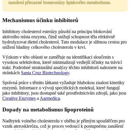
narušení přirozené homeostázy lipidového metabolismu.
Mechanismus účinku inhibitorů
Inhibitory cholesterol esterázy působí na principu blokování
aktivního místa enzymu, čímž snižují schopnost těla efektivně
hydrolyzovat dietní cholesterol. Tato modulace je slibnou cestou pro
snížení hladiny celkového cholesterolu v krvi.
Výzkum v této oblasti se zaměřuje na identifikaci sloučenin s
vysokou selektivitou, které minimalizují vedlejší účinky na trávicí
trakt. Podrobné strukturální analýzy těchto inhibitorů naleznete na
stránkách
Santa Cruz Biotechnology
.
Správná práce s těmito látkami vyžaduje hlubokou znalost kinetiky
enzymů. Informace o vývoji specifických molekul, které fungují
jako inhibitory, jsou dostupné také prostřednictvím zdrojů, jako jsou
Creative Enzymes
a
Aarmedica
.
Dopady na metabolismus lipoproteinů
Nadbytek volného cholesterolu v oběhu je přímým spouštěčem pro
vznik ateroskleróza, což je proces vedoucí k postupnému zanášení