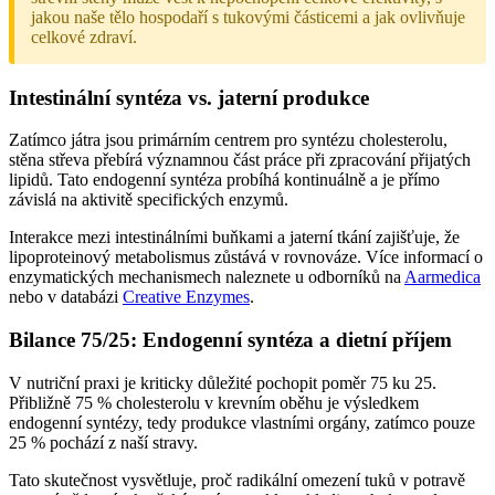
jakou naše tělo hospodaří s tukovými částicemi a jak ovlivňuje
celkové zdraví.
Intestinální syntéza vs. jaterní produkce
Zatímco játra jsou primárním centrem pro syntézu cholesterolu,
stěna střeva přebírá významnou část práce při zpracování přijatých
lipidů. Tato endogenní syntéza probíhá kontinuálně a je přímo
závislá na aktivitě specifických enzymů.
Interakce mezi intestinálními buňkami a jaterní tkání zajišťuje, že
lipoproteinový metabolismus zůstává v rovnováze. Více informací o
enzymatických mechanismech naleznete u odborníků na
Aarmedica
nebo v databázi
Creative Enzymes
.
Bilance 75/25: Endogenní syntéza a dietní příjem
V nutriční praxi je kriticky důležité pochopit poměr 75 ku 25.
Přibližně 75 % cholesterolu v krevním oběhu je výsledkem
endogenní syntézy, tedy produkce vlastními orgány, zatímco pouze
25 % pochází z naší stravy.
Tato skutečnost vysvětluje, proč radikální omezení tuků v potravě