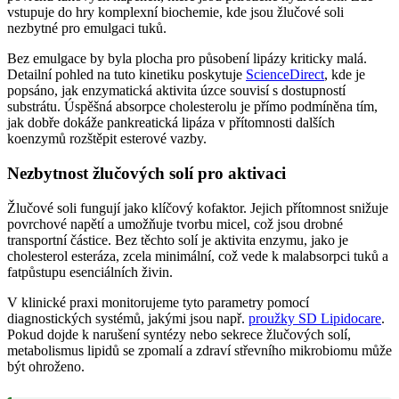
vstupuje do hry komplexní biochemie, kde jsou žlučové soli
nezbytné pro emulgaci tuků.
Bez emulgace by byla plocha pro působení lipázy kriticky malá.
Detailní pohled na tuto kinetiku poskytuje
ScienceDirect
, kde je
popsáno, jak enzymatická aktivita úzce souvisí s dostupností
substrátu. Úspěšná absorpce cholesterolu je přímo podmíněna tím,
jak dobře dokáže pankreatická lipáza v přítomnosti dalších
koenzymů rozštěpit esterové vazby.
Nezbytnost žlučových solí pro aktivaci
Žlučové soli fungují jako klíčový kofaktor. Jejich přítomnost snižuje
povrchové napětí a umožňuje tvorbu micel, což jsou drobné
transportní částice. Bez těchto solí je aktivita enzymu, jako je
cholesterol esteráza, zcela minimální, což vede k malabsorpci tuků a
fatpůstupu esenciálních živin.
V klinické praxi monitorujeme tyto parametry pomocí
diagnostických systémů, jakými jsou např.
proužky SD Lipidocare
.
Pokud dojde k narušení syntézy nebo sekrece žlučových solí,
metabolismus lipidů se zpomalí a zdraví střevního mikrobiomu může
být ohroženo.