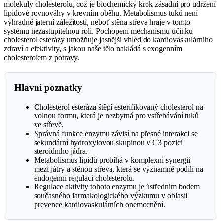
molekuly cholesterolu, což je biochemický krok zásadní pro udržení
lipidové rovnováhy v krevním oběhu. Metabolismus tuků není
výhradně jaterní záležitostí, neboť stěna střeva hraje v tomto
systému nezastupitelnou roli. Pochopení mechanismu účinku
cholesterol esterázy umožňuje jasnější vhled do kardiovaskulárního
zdraví a efektivity, s jakou naše tělo nakládá s exogenním
cholesterolem z potravy.
Hlavní poznatky
Cholesterol esteráza štěpí esterifikovaný cholesterol na
volnou formu, která je nezbytná pro vstřebávání tuků
ve střevě.
Správná funkce enzymu závisí na přesné interakci se
sekundární hydroxylovou skupinou v C3 pozici
steroidního jádra.
Metabolismus lipidů probíhá v komplexní synergii
mezi játry a stěnou střeva, která se významně podílí na
endogenní regulaci cholesterolu.
Regulace aktivity tohoto enzymu je ústředním bodem
současného farmakologického výzkumu v oblasti
prevence kardiovaskulárních onemocnění.