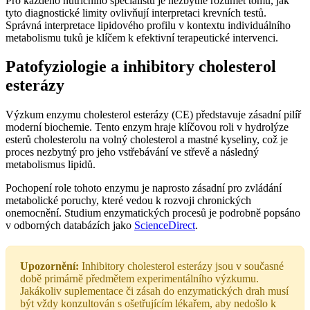
Pro každého nutričního specialistu je nezbytné rozumět tomu, jak
tyto diagnostické limity ovlivňují interpretaci krevních testů.
Správná interpretace lipidového profilu v kontextu individuálního
metabolismu tuků je klíčem k efektivní terapeutické intervenci.
Patofyziologie a inhibitory cholesterol
esterázy
Výzkum enzymu cholesterol esterázy (CE) představuje zásadní pilíř
moderní biochemie. Tento enzym hraje klíčovou roli v hydrolýze
esterů cholesterolu na volný cholesterol a mastné kyseliny, což je
proces nezbytný pro jeho vstřebávání ve střevě a následný
metabolismus lipidů.
Pochopení role tohoto enzymu je naprosto zásadní pro zvládání
metabolické poruchy, které vedou k rozvoji chronických
onemocnění. Studium enzymatických procesů je podrobně popsáno
v odborných databázích jako
ScienceDirect
.
Upozornění:
Inhibitory cholesterol esterázy jsou v současné
době primárně předmětem experimentálního výzkumu.
Jakákoliv suplementace či zásah do enzymatických drah musí
být vždy konzultován s ošetřujícím lékařem, aby nedošlo k