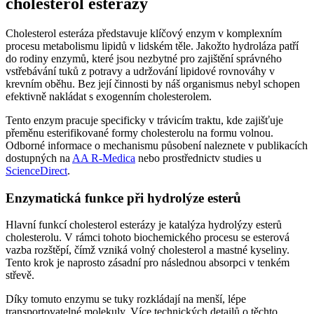
cholesterol esterázy
Cholesterol esteráza představuje klíčový enzym v komplexním
procesu metabolismu lipidů v lidském těle. Jakožto hydroláza patří
do rodiny enzymů, které jsou nezbytné pro zajištění správného
vstřebávání tuků z potravy a udržování lipidové rovnováhy v
krevním oběhu. Bez její činnosti by náš organismus nebyl schopen
efektivně nakládat s exogenním cholesterolem.
Tento enzym pracuje specificky v trávicím traktu, kde zajišťuje
přeměnu esterifikované formy cholesterolu na formu volnou.
Odborné informace o mechanismu působení naleznete v publikacích
dostupných na
AA R-Medica
nebo prostřednictv studies u
ScienceDirect
.
Enzymatická funkce při hydrolýze esterů
Hlavní funkcí cholesterol esterázy je katalýza hydrolýzy esterů
cholesterolu. V rámci tohoto biochemického procesu se esterová
vazba rozštěpí, čímž vzniká volný cholesterol a mastné kyseliny.
Tento krok je naprosto zásadní pro následnou absorpci v tenkém
střevě.
Díky tomuto enzymu se tuky rozkládají na menší, lépe
transportovatelné molekuly. Více technických detailů o těchto