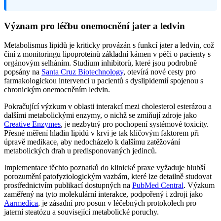
Význam pro léčbu onemocnění jater a ledvin
Metabolismus lipidů je kriticky provázán s funkcí jater a ledvin, což
činí z monitoringu lipoproteinů základní kámen v péči o pacienty s
orgánovým selháním. Studium inhibitorů, které jsou podrobně
popsány na
Santa Cruz Biotechnology
, otevírá nové cesty pro
farmakologickou intervenci u pacientů s dyslipidemií spojenou s
chronickým onemocněním ledvin.
Pokračující výzkum v oblasti interakcí mezi cholesterol esterázou a
dalšími metabolickými enzymy, o nichž se zmiňují zdroje jako
Creative Enzymes
, je nezbytný pro pochopení systémové toxicity.
Přesné měření hladin lipidů v krvi je tak klíčovým faktorem při
úpravě medikace, aby nedocházelo k dalšímu zatěžování
metabolických drah u predisponovaných jedinců.
Implementace těchto poznatků do klinické praxe vyžaduje hlubší
porozumění patofyziologickým vazbám, které lze detailně studovat
prostřednictvím publikací dostupných na
PubMed Central
. Výzkum
zaměřený na tyto molekulární interakce, podpořený i zdroji jako
Aarmedica
, je zásadní pro posun v léčebných protokolech pro
jaterní steatózu a související metabolické poruchy.