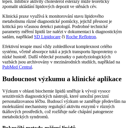
tepen. Inhibice aktivity cholesterol esterázy může teoreticky
zpomalit ukládání lipidových depozit ve stěnách cév.
Klinická praxe využívá k monitorování stavu lipidového
metabolismu různé diagnostické pomůcky, jejichž přesnost je
kritická pro včasnou detekci patologií. Podrobné technické
parametry měření lipidů lze nalézt v dokumentaci k diagnostickým
sadám, například
SD Lipidocare
či
Roche Reflotron
.
Efektivní terapie musí vždy zohledňovat komplexnost celého
systému, včetně absorpce tuků a jejich transportu lipoproteiny o
nízké hustotě. Další vědecké poznatky o patofyziologických
vazbách jsou archivovány v mezinárodních studiích, například na
PubMed Central
.
Budoucnost výzkumu a klinické aplikace
Výzkum v oblasti biochemie lipidů směřuje k vývoji vysoce
senzitivních diagnostických nástrojů, které umožní precizní
personalizovanou léčbu. Budoucí výzkum se zaměřuje především na
molekulární mechanismy regulující aktivitu enzymů v různých
tkáňových prostředích, což rozšiřuje naše chápání patogeneze
metabolických syndromů.
Pokročilé metody měření lipidů