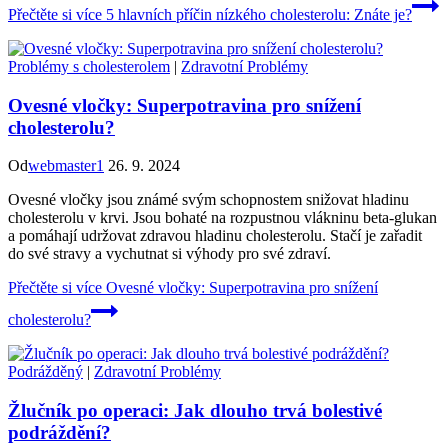
Přečtěte si více
5 hlavních příčin nízkého cholesterolu: Znáte je?
Problémy s cholesterolem
|
Zdravotní Problémy
Ovesné vločky: Superpotravina pro snížení
cholesterolu?
Od
webmaster1
26. 9. 2024
Ovesné vločky jsou známé svým schopnostem snižovat hladinu
cholesterolu v krvi. Jsou bohaté na rozpustnou vlákninu beta-glukan
a pomáhají udržovat zdravou hladinu cholesterolu. Stačí je zařadit
do své stravy a vychutnat si výhody pro své zdraví.
Přečtěte si více
Ovesné vločky: Superpotravina pro snížení
cholesterolu?
Podrážděný
|
Zdravotní Problémy
Žlučník po operaci: Jak dlouho trvá bolestivé
podráždění?