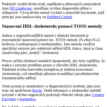
Praktické využití těchto testů, například u přenosných analyzátorů
typu
SD Lipidocare
, umožňuje rychlou diagnostiku přímo v
ordinacích. Vývoj těchto metod vychází z pokročilé biochemie, jejíž
principy jsou analyzovány na
PubMed Central
.
Stanovení HDL cholesterolu pomocí TOOS metody
Jednou z nejpoužívanějších metod v klinické biochemii je
enzymatické stanovení pomocí tzv. TOOS metody (N-ethyl-N-(2-
hydroxy-3-sulfopropyl)-3-methylanilin). Tato metoda využívá
specifické enzymy pro selektivní měření HDL frakce, která je často
označována jako „hodný“ cholesterol.
Proces začíná eliminací ostatních lipoproteinů, aby bylo zajištěno, že
reakce s enzymy proběhne pouze u cílového HDL cholesterolu.
Následná tvorba barevného komplexu je úměrná koncentraci
cholesterolu, což umožňuje přesnou kvantifikaci prostřednictvím
fotometrického měření.
Tento postup je standardem i u diagnostických systémů, jako jsou
testy od společnosti
Roche
. Další informace o strukturální stabilitě
enzymů v těchto reagenciích poskytují vědecké zdroje jako
Creative
Enzymes
a
Aarmedica
.