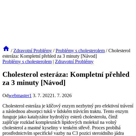
/
Zdravotní Problémy
/
Problémy s cholesterolem
/
Cholesterol
esteráza: Kompletní přehled za 3 minuty [Návod]
Problémy s cholesterolem
|
Zdravotní Problémy
Cholesterol esteráza: Kompletní přehled
za 3 minuty [Návod]
Od
webmaster1
3. 7. 2022
1. 7. 2026
Cholesterol esteráza je klíčový enzym nezbytný pro efektivní trávení
a následnou absorpci tuků v lidském trávicím traktu. Tento enzym
funguje jako katalyzátor hydrolýzy esterů cholesterolu, čímž
zajišťuje rozklad komplexních lipidových molekul na volný
cholesterol a mastné kyseliny v tenkém střevě. Proces probíhá
prostřednictvím specifické vazby na C3 pozici steroidního jádra