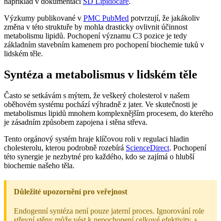
například v dokumentaci
SD Lipidocare
.
Výzkumy publikované v
PMC PubMed
potvrzují, že jakákoliv
změna v této struktuře by mohla drasticky ovlivnit účinnost
metabolismu lipidů. Pochopení významu C3 pozice je tedy
základním stavebním kamenem pro pochopení biochemie tuků v
lidském těle.
Syntéza a metabolismus v lidském těle
Často se setkávám s mýtem, že veškerý cholesterol v našem
oběhovém systému pochází výhradně z jater. Ve skutečnosti je
metabolismus lipidů mnohem komplexnějším procesem, do kterého
je zásadním způsobem zapojena i stěna střeva.
Tento orgánový systém hraje klíčovou roli v regulaci hladin
cholesterolu, kterou podrobně rozebírá
ScienceDirect
. Pochopení
této synergie je nezbytné pro každého, kdo se zajímá o hlubší
biochemie našeho těla.
Důležité upozornění pro veřejnost
Endogenní syntéza není pouze jaterní proces. Ignorování role
střevní stěny může vést k nepochopení celkové efektivity, s