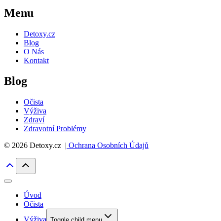
Menu
Detoxy.cz
Blog
O Nás
Kontakt
Blog
Očista
Výživa
Zdraví
Zdravotní Problémy
© 2026 Detoxy.cz |
Ochrana Osobních Údajů
Úvod
Očista
Výživa
Toggle child menu