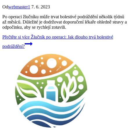
Od
webmaster1
7. 6. 2023
Po operaci žlučníku může trvat bolestivé podráždění několik týdnů
až měsíců. Důležité je dodržovat doporučení lékaře ohledně stravy a
odpočinku, aby se rychlejí zotavili.
Přečtěte si více
Žlučník po operaci: Jak dlouho trvá bolestivé
podráždění?