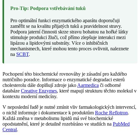
Pro-Tip: Podpora vstřebávání tuků
Pro optimální funkci enzymatického aparátu doporučuji
zaměřit se na kvalitu přijatých tuků a pravidelnost stravy.
Podpora jaterní činnosti skrze stravu bohatou na hořké látky
stimuluje produkci žluči, což přímo zlepšuje interakci mezi
lipázou a lipidovými substráty. Více o inhibičních
mechanismech, které mohou tento proces ovlivnit, naleznete
na
SCBT
.
Pochopení této biochemické rovnováhy je zásadní pro každého
nutričního poradce. Informace o enzymatické degradaci esterů
cholesterolu dále doplňují zdroje jako
Aarmedica
či odborné
databáze
Creative Enzymes
, které mapují strukturu těchto molekul v
kontextu moderní medicíny.
V neposlední řadě je nutné zmínit vliv farmakologických intervencí,
o nichž informuje i dokumentace k produktům
Roche Reflotron
.
Každá změna v metabolismu lipidů má své biochemické
opodstatnění, které je detailně rozebíráno ve studiích na
PubMed
Central
.