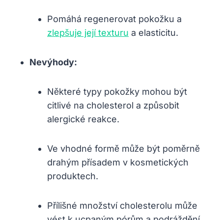
Pomáhá regenerovat pokožku a
zlepšuje její texturu
a elasticitu.
Nevýhody:
Některé typy pokožky mohou být
citlivé na cholesterol a způsobit
alergické reakce.
Ve vhodné formě může být poměrně
drahým přísadem v kosmetických
produktech.
Přílišné množství cholesterolu může
vést k ucpaným pórům a podráždění