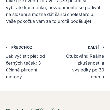
také celkového zdraví. Takže pokud si
vybíráte kosmetiku, nezapomeňte se podívat i
na složení a možná dát šanci cholesterolu.
Vaše pokožka vám za to určitě poděkuje!
Navigace
PŘEDCHOZÍ
DALŠÍ
Pro
Jak vyčistit pleť od
Otužování: Reálné
černých teček: 3
zkušenosti a
Příspěvek
účinné přírodní
výsledky po 30
metody
dnech