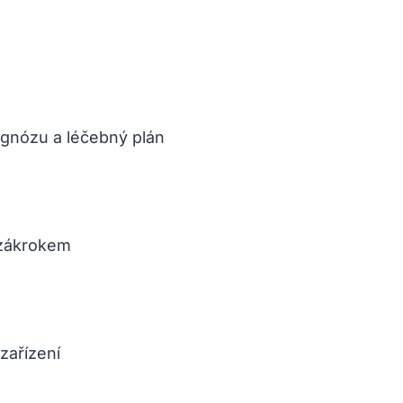
iagnózu a léčebný plán
 zákrokem
zařízení