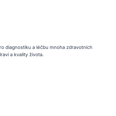
o diagnostiku a léčbu mnoha ‍zdravotních⁢
aví a kvality ​života.