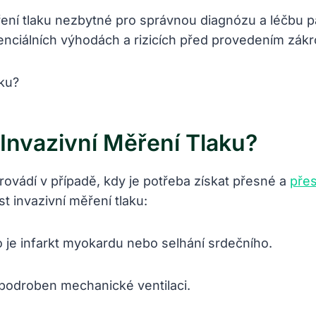
ení ⁣tlaku nezbytné ​pro správnou diagnózu a léčbu p
tenciálních ​výhodách a rizicích před provedením zákr
 Invazivní Měření Tlaku?
rovádí‌ v případě, kdy je⁤ potřeba získat přesné​ a ⁤
pře
t ‌invazivní měření tlaku:
 ⁢je‌ infarkt myokardu ⁤nebo ⁤selhání srdečního.
podroben mechanické ventilaci.