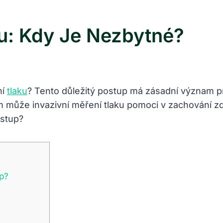
ku: Kdy Je Nezbytné?
ní
tlaku
? Tento důležitý postup má zásadní význam pr
ám⁤ může invazivní měření tlaku ​pomoci⁢ v ‌zachování zdr
up?