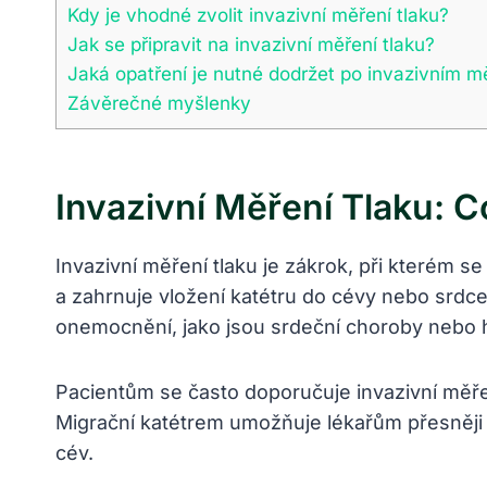
Kdy ⁢je vhodné zvolit ​invazivní měření tlaku?
Jak se připravit⁣ na invazivní ⁤měření tlaku?
Jaká opatření je ⁢nutné dodržet po ‍invazivním m
Závěrečné myšlenky
Invazivní‍ Měření Tlaku:⁤
Invazivní měření ⁤tlaku je zákrok, při kterém s
a ​zahrnuje vložení katétru do cévy nebo srdce
onemocnění, jako jsou srdeční choroby nebo 
Pacientům ⁣se často doporučuje invazivní měření
Migrační katétrem‍ umožňuje lékařům přesněji 
cév.