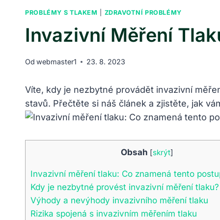
PROBLÉMY S TLAKEM
|
ZDRAVOTNÍ PROBLÉMY
Invazivní Měření Tla
Od
webmaster1
23. 8. 2023
Víte, kdy je nezbytné provádět⁤ invazivní měře
stavů.​ Přečtěte si náš článek a zjistěte, ‍jak ‌v
Obsah
[
skrýt
]
Invazivní‍ měření tlaku:⁤ Co‌ znamená tento post
Kdy je ​nezbytné‍ provést invazivní měření tlaku?
Výhody a nevýhody invazivního⁤ měření ‍tlaku
Rizika spojená ⁤s ‍invazivním měřením tlaku