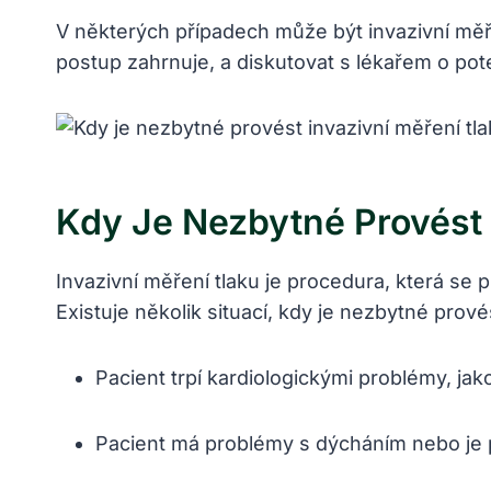
V některých případech může být⁣ invazivní měř
postup ⁤zahrnuje, a⁤ diskutovat s lékařem o po
Kdy Je ​nezbytné‍ Provést
Invazivní‍ měření tlaku je‌ procedura, ⁢která se p
Existuje několik situací, kdy je nezbytné provés
Pacient trpí kardiologickými problémy, jako
Pacient má problémy s dýcháním nebo je 