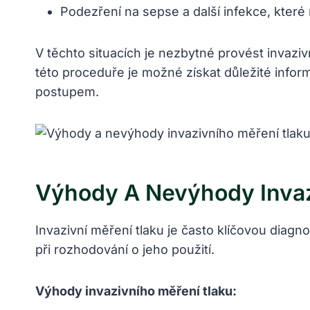
Podezření na sepse ‌a další infekce, kter
V těchto situacích je⁢ nezbytné ​provést invaziv
této proceduře je možné získat důležité inf
postupem.
Výhody A Nevýhody Invazi
Invazivní měření ⁢tlaku je často klíčovou diagn
při rozhodování ⁣o jeho použití.
Výhody invazivního měření ⁤tlaku: