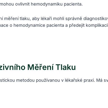
é mohou ovlivnit hemodynamiku pacienta.
ní měření tlaku, aby lékaři mohli správně diagnostikov
ormace o hemodynamice pacienta‍ a předejít kompli
vního⁤ Měření ‍tlaku
ostickou metodou používanou v lékařské ‍praxi.⁣ Má⁤ sv