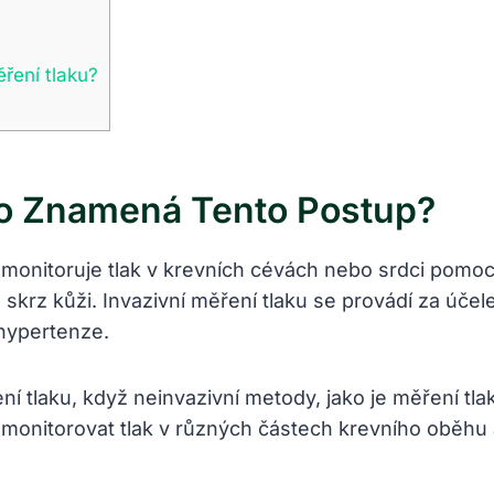
ěření tlaku?
 Co‌ Znamená Tento Postup?
e monitoruje tlak v ​krevních ‌cévách nebo srdci pomoc
 skrz kůži. Invazivní⁣ měření tlaku se provádí za úče
hypertenze.
 tlaku,​ když neinvazivní metody, jako je měření‍ tla
monitorovat tlak v různých částech krevního oběhu a