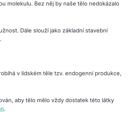
tou molekulu. Bez něj by naše tělo nedokázalo
nost. Dále slouží jako základní stavební
.
probíhá v lidském těle tzv. endogenní produkce,
ován, aby tělo mělo vždy dostatek této látky
on
.