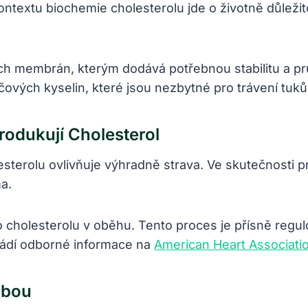
kontextu biochemie cholesterolu jde o životně důleži
h membrán, kterým dodává potřebnou stabilitu a pruž
ových kyselin, které jsou nezbytné pro trávení tuků
rodukují Cholesterol
esterolu ovlivňuje výhradně strava. Ve skutečnosti 
ma.
o cholesterolu v oběhu. Tento proces je přísně regul
vádí odborné informace na
American Heart Associati
rbou