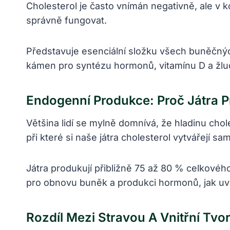
Cholesterol je často vnímán negativně, ale v 
správně fungovat.
Představuje esenciální složku všech buněčnýc
kámen pro syntézu hormonů, vitamínu D a žluč
Endogenní Produkce: Proč Játra P
Většina lidí se mylně domnívá, že hladinu chol
při které si naše játra cholesterol vytvářejí sa
Játra produkují přibližně 75 až 80 % celkovéh
pro obnovu buněk a produkci hormonů, jak u
Rozdíl Mezi Stravou A Vnitřní Tvo