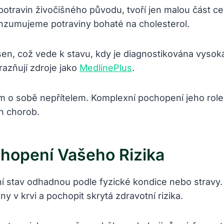
 potravin živočišného původu, tvoří jen malou část ce
onzumujeme potraviny bohaté na cholesterol.
n, což vede k stavu, kdy je diagnostikována vysoká
razňují zdroje jako
MedlinePlus
.
ám o sobě nepřítelem. Komplexní pochopení jeho rol
ch chorob.
chopení Vašeho Rizika
ní stav odhadnou podle fyzické kondice nebo stravy. R
iny v krvi a pochopit skrytá zdravotní rizika.