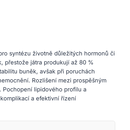
ro syntézu životně důležitých hormonů či
k, přestože játra produkují až 80 %
tabilitu buněk, avšak při poruchách
onemocnění. Rozlišení mezi prospěšným
 Pochopení lipidového profilu a
omplikací a efektivní řízení