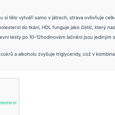
u si tělo vytváří samo v játrech, strava ovlivňuje ce
esterol do tkání, HDL funguje jako čistič, který nadb
evní testy po 10–12hodinovém lačnění jsou jediným 
ukrů a alkoholu zvyšuje triglyceridy, což v kombin
lesterol