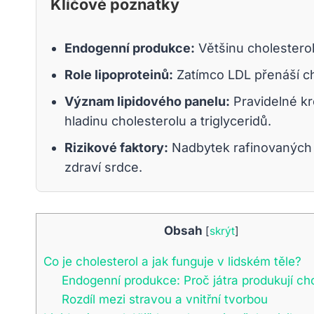
Klíčové poznatky
Endogenní produkce:
Většinu cholesterol
Role lipoproteinů:
Zatímco LDL přenáší chol
Význam lipidového panelu:
Pravidelné kr
hladinu cholesterolu a triglyceridů.
Rizikové faktory:
Nadbytek rafinovaných c
zdraví srdce.
Obsah
[
skrýt
]
Co je cholesterol a jak funguje v lidském těle?
Endogenní produkce: Proč játra produkují cho
Rozdíl mezi stravou a vnitřní tvorbou