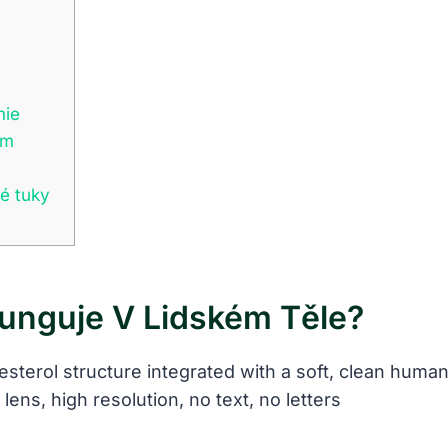
mie
ém
vé tuky
Funguje V Lidském Těle?