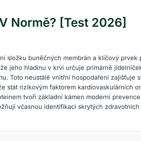
 V Normě? [Test 2026]
bní složku buněčných membrán a klíčový prvek p
e jeho hladinu v krvi určuje primárně jídelníče
. Toto neustálé vnitřní hospodaření zajišťuje s
že stát rizikovým faktorem kardiovaskulárních 
oteinem tvoří základní kámen moderní prevence.
ňují včasnou identifikaci skrytých zdravotních k