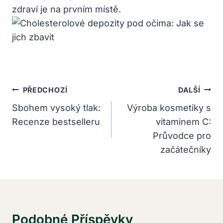
zdraví je na prvním místě.
Navigace
PŘEDCHOZÍ
DALŠÍ
Pro
Sbohem vysoký tlak:
Výroba kosmetiky s
Recenze bestselleru
vitaminem C:
Příspěvek
Průvodce pro
začátečníky
Podobné Příspěvky