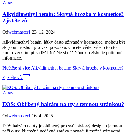
Zdraví
Alkyldimethyl betain: Skrytá hrozba v kosmetice?
Zjistěte víc
Od
webmaster1
23. 12. 2024
Alkyldimethyl betain, látky často užívané v kosmetice, mohou být
skrytou hrozbou pro vaši pokožku. Chcete vědět více o tomto
kontroverzním přísadě? Přečtěte si náš článek a získejte potřebné
informace.
Přečtěte si více
Alkyldimethyl betain: Skrytá hrozba v kosmetice?
Zjistěte víc
Zdraví
EOS: Oblíbený balzám na rty s temnou stránkou?
Od
webmaster1
16. 4. 2025
EOS balzám na rty je oblíbený pro svůj stylový design a jemnou
péči o rty. Nicméně nedávné zprávy naznačují možné zdravotní