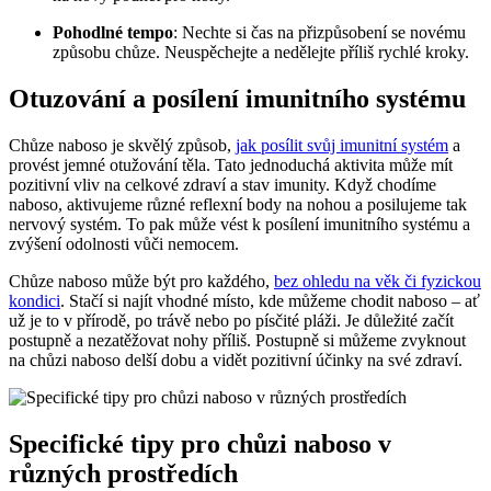
Pohodlné tempo
: Nechte si čas na přizpůsobení se novému
způsobu chůze. Neuspěchejte a nedělejte příliš rychlé kroky.
Otuzování a posílení imunitního systému
Chůze naboso je skvělý způsob,
jak posílit svůj imunitní systém
a
provést jemné otužování těla. Tato jednoduchá aktivita může mít
pozitivní vliv na celkové zdraví a stav imunity. Když chodíme
naboso, aktivujeme různé reflexní body na nohou a posilujeme tak
nervový systém. To pak může vést k posílení imunitního systému a
zvýšení odolnosti vůči nemocem.
Chůze naboso může být pro každého,
bez ohledu na věk či fyzickou
kondici
. Stačí si najít vhodné místo, kde můžeme chodit naboso – ať
už je to v přírodě, po trávě nebo po písčité pláži. Je důležité začít
postupně a nezatěžovat nohy příliš. Postupně si můžeme zvyknout
na chůzi naboso delší dobu a vidět pozitivní účinky na své zdraví.
Specifické tipy pro chůzi naboso v
různých prostředích