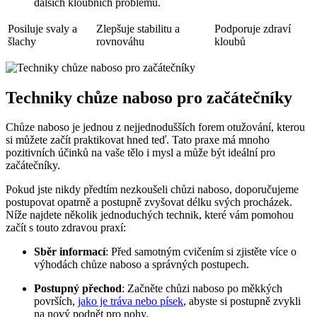
dalších kloubních problémů.
Posiluje svaly a
Zlepšuje stabilitu a
Podporuje zdraví
šlachy
rovnováhu
kloubů
Techniky chůze naboso pro začátečníky
Chůze naboso je jednou z nejjednodušších forem otužování, kterou
si můžete začít praktikovat hned teď. Tato praxe má mnoho
pozitivních účinků na vaše tělo i mysl a může být ideální pro
začátečníky.
Pokud jste nikdy předtím nezkoušeli chůzi naboso, doporučujeme
postupovat opatrně a postupně zvyšovat délku svých procházek.
Níže najdete několik jednoduchých technik, které vám pomohou
začít s touto zdravou praxí:
Sběr informací
: Před samotným cvičením si zjistěte více o
výhodách chůze naboso a správných postupech.
Postupný přechod
: Začněte chůzi naboso po měkkých
površích,
jako je tráva nebo písek
, abyste si postupně zvykli
na nový podnět pro nohy.