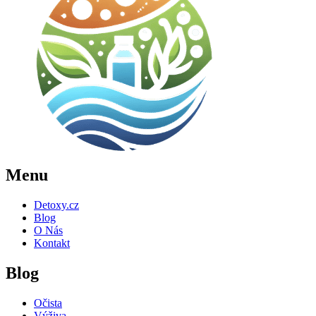
Menu
Detoxy.cz
Blog
O Nás
Kontakt
Blog
Očista
Výživa