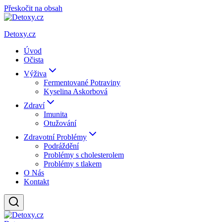
Přeskočit na obsah
Detoxy.cz
Úvod
Očista
Výživa
Fermentované Potraviny
Kyselina Askorbová
Zdraví
Imunita
Otužování
Zdravotní Problémy
Podráždění
Problémy s cholesterolem
Problémy s tlakem
O Nás
Kontakt