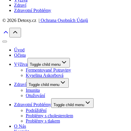
Zdraví
Zdravotní Problémy
© 2026 Detoxy.cz |
Ochrana Osobních Údajů
Úvod
Očista
Výživa
Toggle child menu
Fermentované Potraviny
Kyselina Askorbová
Zdraví
Toggle child menu
Imunita
Otužování
Zdravotní Problémy
Toggle child menu
Podráždění
Problémy s cholesterolem
Problémy s tlakem
O Nás