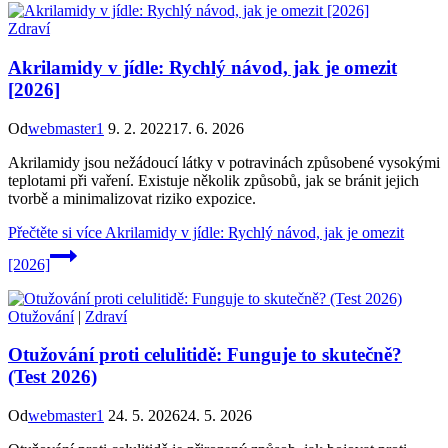
Zdraví
Akrilamidy v jídle: Rychlý návod, jak je omezit
[2026]
Od
webmaster1
9. 2. 2022
17. 6. 2026
Akrilamidy jsou nežádoucí látky v potravinách způsobené vysokými
teplotami při vaření. Existuje několik způsobů, jak se bránit jejich
tvorbě a minimalizovat riziko expozice.
Přečtěte si více
Akrilamidy v jídle: Rychlý návod, jak je omezit
[2026]
Otužování
|
Zdraví
Otužování proti celulitidě: Funguje to skutečně?
(Test 2026)
Od
webmaster1
24. 5. 2026
24. 5. 2026