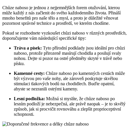
Chůze naboso je jednou z nejjemnějších forem otužování, kterou
může každý z nás začlenit do svého každodenního života. Přináší
mnoho benefitů pro naše tělo a mysl, a proto je důležité věnovat
pozornost správné technice a prostředí, ve kterém chodíme.
Pokud se rozhodnete vyzkoušet chůzi naboso v různých prostředích,
doporučujeme vám následující specifické tipy:
Tráva a písek:
Tyto přírodní podklady jsou ideální pro chůzi
naboso, protože přirozeně masírují chodidla a posilují svaly
nohou. Dejte si pozor na ostré předměty skryté v trávě nebo
písku.
Kamenné cesty:
Chůze naboso po kamenných cestách může
být výzvou pro vaše nohy, ale zároveň poskytuje skvělou
stimulaci tlakových bodů na chodidlech. Buďte opatrní,
abyste se nezranili ostrými kameny.
Lesní podložka:
Možná si myslíte, že chůze naboso po
lesním podloží je nebezpečná, ale právě naopak – je to skvělý
způsob, jak si procvičit rovnováhu a zlepšit proprioceptivní
schopnosti.