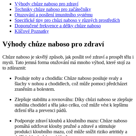
Výhody chůze naboso pro zdraví
Techniky chůze naboso pro začátečníky
Otuzování a posílení imunitního systému
Specifické tipy pro chůzi naboso v různých prostředích
Doporučené frekvence a délky chůze naboso
Klíčové Poznatky
Výhody chůze naboso pro zdraví
Chůze naboso je skvělý způsob, jak posílit své zdraví a prospět tělu i
mysli. Tato jemná forma otužování má mnoho výhod, které stojí za
to zdůraznit:
Posiluje nohy a chodidla: Chůze naboso posiluje svaly a
šlachy v nohou a chodidlech, což může pomoci předcházet
zraněním a bolestem.
Zlepšuje stabilitu a rovnováhu: Díky chůzi naboso se zlepšuje
stabilita chodidel a těla jako celku, což může vést k lepšímu
držení těla a prevenci pádů.
Podporuje zdraví kloubů a kloubního mazu: Chůze naboso
pomáhá udržovat klouby pružné a zdravé a stimuluje
produkci kloubního mazu, což může snížit riziko artritidy a