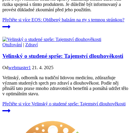
rizika spojená s tímto produktem. Je důležité být informovaný a
provést důkladné zkoumání před jeho použitím.
Přečtěte si více
EOS: Oblíbený balzám na rty s temnou stránkou?
Otužování
|
Zdraví
Velinský o studené sprše: Tajemství dlouhověkosti
Od
webmaster1
21. 4. 2025
Velinský, odborník na tradiční lidovou medicínu, zdůrazňuje
význam studených sprch pro zdraví a dlouhověkost. Podle něj
přináší tato praxe mnoho zdravotních benefitů a pomáhá udržet tělo
v optimálním stavu.
Přečtěte si více
Velinský o studené sprše: Tajemství dlouhověkosti