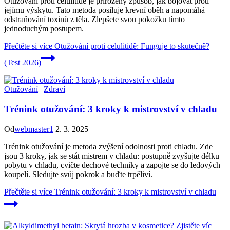
Otužování proti celulitidě je přirozený způsob, jak bojovat proti
jejímu výskytu. Tato metoda posiluje krevní oběh a napomáhá
odstraňování toxinů z těla. Zlepšete svou pokožku tímto
jednoduchým postupem.
Přečtěte si více
Otužování proti celulitidě: Funguje to skutečně?
(Test 2026)
Otužování
|
Zdraví
Trénink otužování: 3 kroky k mistrovství v chladu
Od
webmaster1
2. 3. 2025
Trénink otužování je metoda zvýšení odolnosti proti chladu. Zde
jsou 3 kroky, jak se stát mistrem v chladu: postupně zvyšujte délku
pobytu v chladu, cvičte dechové techniky a zapojte se do ledových
koupelí. Sledujte svůj pokrok a buďte trpěliví.
Přečtěte si více
Trénink otužování: 3 kroky k mistrovství v chladu