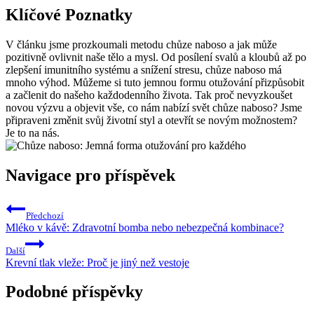
Klíčové Poznatky
V článku jsme prozkoumali metodu chůze naboso a jak může
pozitivně ovlivnit naše tělo a mysl. Od posílení svalů a kloubů až po
zlepšení imunitního systému a snížení stresu, chůze naboso má
mnoho výhod. Můžeme si tuto jemnou formu otužování přizpůsobit
a začlenit do našeho každodenního života. Tak proč nevyzkoušet
novou výzvu a objevit vše, co nám nabízí svět chůze naboso? Jsme
připraveni změnit svůj životní styl a otevřít se novým možnostem?
Je to na nás.
Navigace pro příspěvek
Předchozí
Mléko v kávě: Zdravotní bomba nebo nebezpečná kombinace?
Další
Krevní tlak vleže: Proč je jiný než vestoje
Podobné příspěvky