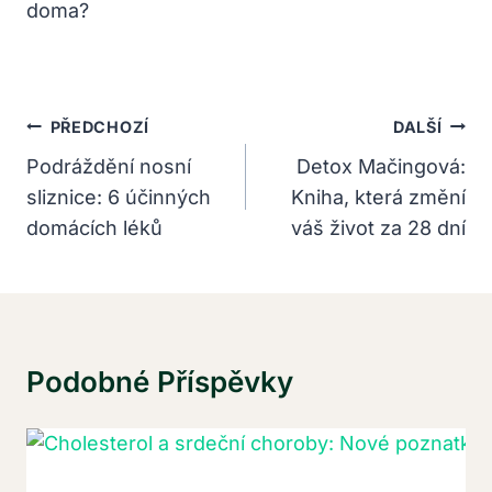
Navigace
PŘEDCHOZÍ
DALŠÍ
Pro
Podráždění nosní
Detox Mačingová:
sliznice: 6 účinných
Kniha, která změní
Příspěvek
domácích léků
váš život za 28 dní
Podobné Příspěvky