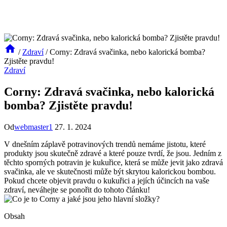
/
Zdraví
/
Corny: Zdravá svačinka, nebo kalorická bomba?
Zjistěte pravdu!
Zdraví
Corny: Zdravá svačinka, nebo kalorická
bomba? Zjistěte pravdu!
Od
webmaster1
27. 1. 2024
V dnešním záplavě potravinových trendů nemáme‍ jistotu, které⁣
produkty jsou skutečně zdravé a které pouze tvrdí,‌ že jsou. Jedním z
těchto sporných potravin je kukuřice, která​ se může jevit jako zdravá
svačinka, ale ve skutečnosti může⁤ být skrytou⁤ kalorickou ⁢bombou.
Pokud chcete objevit ‌pravdu o kukuřici ‍a‍ jejích účincích na vaše⁤
zdraví, neváhejte se ponořit do tohoto článku!
Obsah