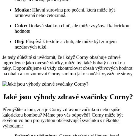
Mouka:
Hlavní surovina pro pečení, která ⁢může být
rafinovaná⁣ nebo celozrnná.
Cukr:
Dodává sladkou chuť, ale ‍může zvyšovat kalorickou
hodnotu.
Olej:
Přispívá​ k textuře a chuti, ale může být zdrojem
nezdravých tuků.
Je tedy důležité si uvědomit,⁢ že i když Corny​ obsahuje zdravé
ingredience jako ovesné vločky,‌ může být také bohatý na cukr a
tuky. Doporučujeme si vždy zkontrolovat obsah výživových hodnot
na obalu a konzumovat Corny​ s mírou jako součást vyvážené stravy.
Jaké jsou výhody zdravé svačinky Corny?
Přemýšlíte o ‌tom, zda je Corny zdravou svačinkou nebo spíše
kalorickou ‍bombou?⁣ Máme pro vás ‌odpověď! Corny může být
skvělou volbou pro ⁤rychlou občerstvující svačinku s několika⁤
výhodami: