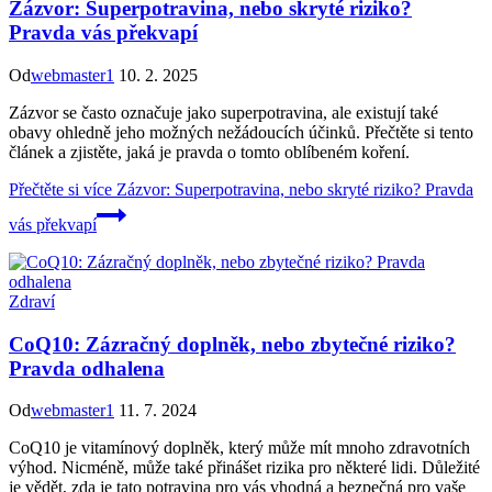
Zázvor: Superpotravina, nebo skryté riziko?
Pravda vás překvapí
Od
webmaster1
10. 2. 2025
Zázvor se často označuje jako superpotravina, ale existují také
obavy ohledně jeho možných nežádoucích účinků. Přečtěte si tento
článek a zjistěte, jaká je pravda o tomto oblíbeném koření.
Přečtěte si více
Zázvor: Superpotravina, nebo skryté riziko? Pravda
vás překvapí
Zdraví
CoQ10: Zázračný doplněk, nebo zbytečné riziko?
Pravda odhalena
Od
webmaster1
11. 7. 2024
CoQ10 je vitamínový doplněk, který může mít mnoho zdravotních
výhod. Nicméně, může také přinášet rizika pro některé lidi. Důležité
je vědět, zda je tato potravina pro vás vhodná a bezpečná pro vaše