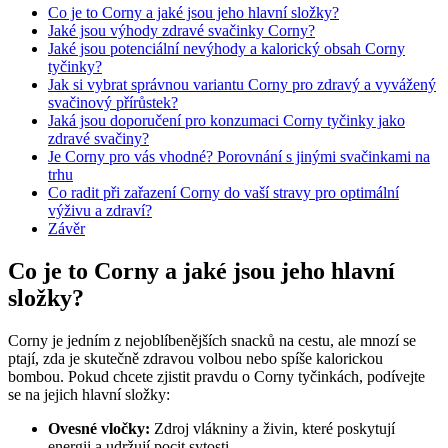
Co je to Corny⁤ a​ jaké jsou jeho hlavní složky?
Jaké jsou výhody zdravé svačinky Corny?
Jaké jsou potenciální nevýhody a kalorický obsah Corny
tyčinky?
Jak‍ si vybrat správnou variantu Corny pro zdravý a vyvážený‌
svačinový​ přírůstek?
Jaká jsou doporučení pro konzumaci Corny tyčinky jako
zdravé svačiny?
Je Corny pro‍ vás vhodné? Porovnání s jinými svačinkami na
trhu
Co radit při zařazení Corny do vaší stravy pro optimální
výživu⁢ a‌ zdraví?
Závěr
Co je to Corny⁤ a​ jaké jsou jeho hlavní
složky?
Corny je jedním z nejoblíbenějších snacků‌ na cestu, ale​ mnozí‌ se
ptají, zda je skutečně⁤ zdravou‌ volbou ⁢nebo spíše ⁤kalorickou
bombou.⁤ Pokud chcete zjistit pravdu o Corny tyčinkách, podívejte
se na⁢ jejich hlavní ‍složky:
Ovesné vločky:
Zdroj vlákniny ⁢a⁣ živin, které poskytují
energii ​a udržují pocit sytosti.