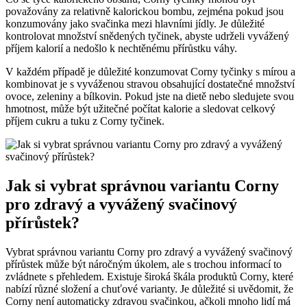
považovány⁣ za ⁢relativně kalorickou bombu, zejména pokud jsou
konzumovány jako svačinka mezi ⁢hlavními jídly. Je důležité
kontrolovat množství snědených tyčinek, abyste udrželi vyvážený
‍příjem kalorií a⁣ nedošlo k nechtěnému přírůstku ⁣váhy.
V ‌každém ⁢případě⁣ je důležité konzumovat Corny tyčinky s mírou a
kombinovat je ‍s vyváženou ⁣stravou obsahující ⁣dostatečné množství
ovoce,‌ zeleniny a bílkovin. Pokud jste na ‌dietě nebo sledujete svou
hmotnost, může být užitečné počítat kalorie ⁤a sledovat celkový‍
příjem cukru⁤ a tuku z ​Corny tyčinek.
Jak‍ si vybrat správnou variantu Corny
pro zdravý a vyvážený‌ svačinový​
přírůstek?
Vybrat ​správnou⁤ variantu Corny ‌pro zdravý a ​vyvážený svačinový
přírůstek může⁤ být náročným úkolem, ale s trochou informací to
zvládnete ⁢s přehledem. Existuje ⁤široká škála produktů ‍Corny, které
nabízí​ různé složení ‌a⁣ chuťové ‌varianty. ⁣Je důležité​ si uvědomit, že
Corny⁣ není automaticky ​zdravou svačinkou, ‍ačkoli ⁤mnoho lidí má