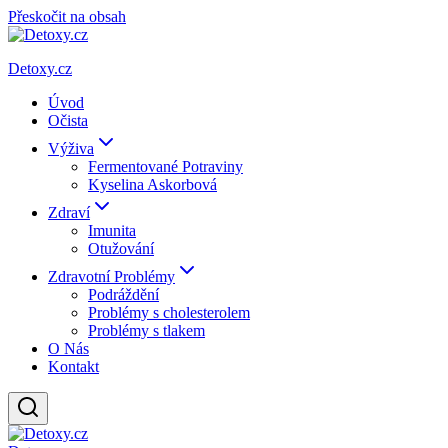
Přeskočit na obsah
Detoxy.cz
Úvod
Očista
Výživa
Fermentované Potraviny
Kyselina Askorbová
Zdraví
Imunita
Otužování
Zdravotní Problémy
Podráždění
Problémy s cholesterolem
Problémy s tlakem
O Nás
Kontakt