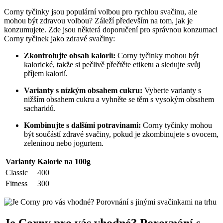
⁤Corny tyčinky‍ jsou populární volbou pro rychlou svačinu, ale‍
mohou být zdravou volbou?​ Záleží především na tom, jak​ je
konzumujete. ‍Zde‍ jsou některá doporučení‍ pro správnou konzumaci‌
Corny tyčinek jako zdravé svačiny:
Zkontrolujte obsah kalorií:
Corny tyčinky ⁢mohou ⁤být
⁢kalorické, takže si ‌pečlivě přečtěte etiketu a‍ sledujte⁤ svůj⁣
příjem​ kalorií.
Varianty s nízkým⁤ obsahem cukru:
⁤Vyberte‍ varianty‌ s
nižším ​obsahem cukru ​a vyhněte se těm s vysokým obsahem
sacharidů.
Kombinujte s dalšími potravinami:
Corny‌ tyčinky mohou
být součástí zdravé svačiny, pokud je zkombinujete s ovocem,
zeleninou nebo jogurtem.
Varianty
Kalorie na 100g
Classic
400
Fitness
300
Je Corny pro‍ vás vhodné? Porovnání s