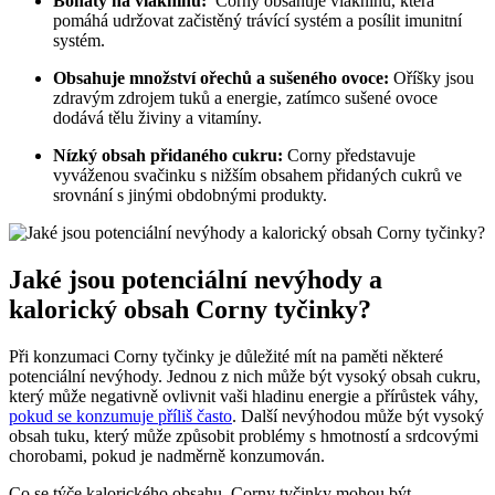
Bohatý na vlákninu:
​ Corny ‌obsahuje vlákninu, která
pomáhá udržovat začistěný trávící systém ‌a posílit‌ imunitní
systém.
Obsahuje množství ořechů a sušeného ovoce:
Oříšky jsou
zdravým⁣ zdrojem tuků a ⁣energie, zatímco sušené ovoce
dodává tělu ‍živiny a vitamíny.
Nízký ⁢obsah přidaného cukru:
Corny představuje
vyváženou ⁤svačinku s nižším​ obsahem⁣ přidaných cukrů ve
srovnání s jinými obdobnými​ produkty.
Jaké jsou potenciální nevýhody a
kalorický obsah Corny tyčinky?
Při konzumaci Corny tyčinky je důležité mít na paměti ‍některé
potenciální ⁤nevýhody. Jednou z nich může být vysoký obsah cukru,
⁤který může negativně ovlivnit vaši hladinu energie ‍a‍ přírůstek váhy,⁢
pokud se konzumuje příliš často
. Další ⁣nevýhodou může být vysoký
obsah tuku, který může‍ způsobit problémy s hmotností a srdcovými
chorobami, pokud‌ je nadměrně konzumován.
Co se týče kalorického obsahu, ⁤Corny tyčinky mohou‍ být