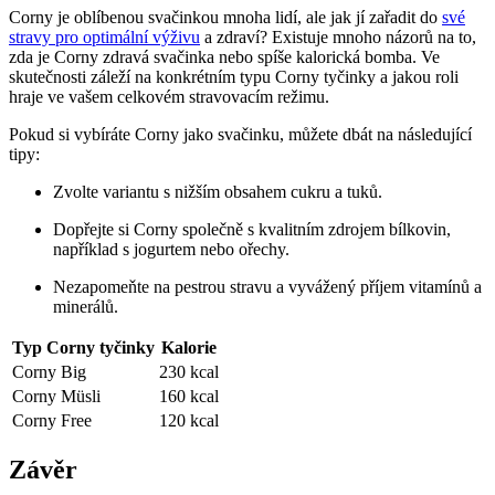
Corny ‌je oblíbenou svačinkou mnoha​ lidí, ale jak jí zařadit do
své
stravy pro optimální výživu
a zdraví? Existuje mnoho ​názorů na to,
zda je Corny zdravá svačinka‍ nebo spíše kalorická bomba. ‌Ve
⁣skutečnosti záleží na konkrétním typu Corny tyčinky ‍a jakou ⁣roli
‌hraje ve vašem⁣ celkovém stravovacím režimu.
Pokud‌ si vybíráte Corny jako svačinku, můžete dbát na ⁤následující
tipy:
Zvolte variantu s⁣ nižším obsahem cukru a ⁢tuků.
Dopřejte ‍si​ Corny společně ​s kvalitním zdrojem bílkovin,
například s jogurtem nebo ořechy.
Nezapomeňte ⁢na pestrou stravu a vyvážený příjem vitamínů a
minerálů.
Typ ⁤Corny tyčinky
Kalorie
Corny Big
230 kcal
Corny Müsli
160 kcal
Corny ⁣Free
120⁤ kcal
Závěr