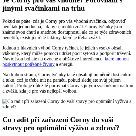
jinými svačinkami na trhu
Pokud se ptáte, ⁣zda⁢ je Corny pro ‌vás​ vhodná svačinka, odpověď
není tak jednoduchá, jak by ⁢se mohlo zdát. ⁤Corny⁤ tyčinky jsou
známé svou chutí a snadnou dostupností, ale co se týče zdravotních
benefitů, existují určité faktory, ‌které je třeba zvážit.
Jednou​ z hlavních výhod Corny ⁤tyčinek je jejich vysoký obsah
vlákniny, který může ⁢pomoci udržet‍ pocit sytosti a podpořit⁣ trávení.
Navíc jsou bohaté na ovocné a oříškové⁣ ingredience,
které mohou
poskytnout potřebné živiny
‍ a energii.
Na druhou ​stranu,‍ Corny tyčinky také obsahují poměrně dost cukru
‌a tuku, což je ​třeba mít na paměti, pokud sledujete svůj příjem
kalorií. ⁤Proto je⁤ důležité porovnat Corny s jinými svačinkami na ⁤trhu
a zvážit,​ zda je pro vás nejlepší ⁤volbou.
Co radit při zařazení Corny do vaší
stravy pro optimální výživu⁢ a‌ zdraví?