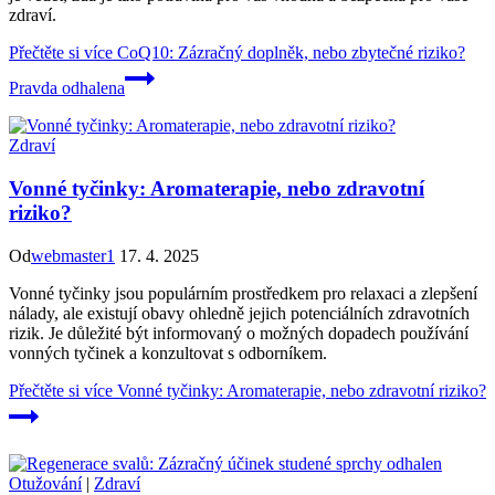
zdraví.
Přečtěte si více
CoQ10: Zázračný doplněk, nebo zbytečné riziko?
Pravda odhalena
Zdraví
Vonné tyčinky: Aromaterapie, nebo zdravotní
riziko?
Od
webmaster1
17. 4. 2025
Vonné tyčinky jsou populárním prostředkem pro relaxaci a zlepšení
nálady, ale existují obavy ohledně jejich potenciálních zdravotních
rizik. Je důležité být informovaný o možných dopadech používání
vonných tyčinek a konzultovat s odborníkem.
Přečtěte si více
Vonné tyčinky: Aromaterapie, nebo zdravotní riziko?
Otužování
|
Zdraví