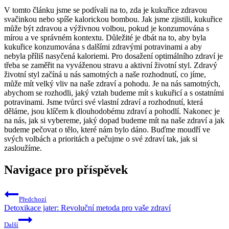
V tomto článku jsme se podívali na to, zda je kukuřice zdravou
svačinkou nebo spíše kalorickou bombou. Jak jsme ⁢zjistili,⁤ kukuřice
může být zdravou ‌a výživnou volbou,‌ pokud je konzumována s
mírou ⁣a ‍ve správném kontextu. Důležité⁢ je dbát⁣ na to,⁤ aby⁢ byla
‍kukuřice konzumována ⁤s dalšími zdravými potravinami a aby
nebyla příliš nasyčená kaloriemi. Pro dosažení optimálního zdraví ⁢je
třeba se zaměřit na‍ vyváženou stravu a aktivní životní styl. Zdravý
životní styl začíná u nás samotných a ⁣naše rozhodnutí, co jíme,
může ⁢mít ‌velký vliv na naše zdraví a pohodu. ⁣Je na nás samotných,
⁢abychom​ se rozhodli, ⁣jaký vztah budeme mít⁣ s kukuřicí a ⁣s ostatními‌
potravinami. Jsme tvůrci své vlastní zdraví ‌a rozhodnutí, která
děláme, jsou klíčem k dlouhodobému zdraví a⁢ pohodlí. Nakonec je
na‍ nás, jak ‌si vybereme, jaký dopad budeme mít na naše zdraví a jak⁣
budeme pečovat o ⁣tělo, které ⁢nám bylo dáno. Buďme⁤ moudří ve
svých⁢ volbách a prioritách a pečujme‌ o své zdraví ‍tak, jak si
zasloužíme.
Navigace pro příspěvek
Předchozí
Detoxikace jater: Revoluční metoda pro vaše zdraví
Další