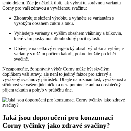
tento dojem. Zde je několik tipů, jak vybrat​ tu správnou variantu
Corny pro vaši zdravou a vyváženou svačinu:
Zkontrolujte‍ složení výrobku a vyhněte se variantám s
vysokým ⁤obsahem cukru a tuku.
Vyhledejte varianty s vyšším⁤ obsahem vlákniny a bílkovin,
které vám poskytnou dlouhodobý pocit sytosti.
Dbávejte na‍ celkový energetický obsah ‍výrobku a vybírejte
varianty⁤ s⁣ nižším počtem kalorií, pokud toužíte po lehčí
svačině.
Nezapomeňte, že správný výběr Corny‌ může být skvělým
doplňkem vaší stravy, ale ‍není to jediný faktor pro zdravý a
vyvážený svačinový přírůstek. Dbejte na rozmanitost, vyváženost a
⁣střídmost ve vašem jídelníčku‌ a nezapomínejte ani na dostatečný
příjem tekutin a⁤ pohyb v průběhu⁣ dne.
Jaká jsou doporučení pro konzumaci
Corny tyčinky jako zdravé svačiny?