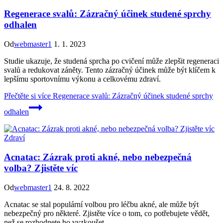
Regenerace svalů: Zázračný účinek studené sprchy
odhalen
Od
webmaster1
1. 1. 2023
Studie ukazuje, že studená sprcha po cvičení může zlepšit regeneraci
svalů a redukovat záněty. Tento zázračný účinek může být klíčem k
lepšímu sportovnímu výkonu a celkovému zdraví.
Přečtěte si více
Regenerace svalů: Zázračný účinek studené sprchy
odhalen
Zdraví
Acnatac: Zázrak proti akné, nebo nebezpečná
volba? Zjistěte víc
Od
webmaster1
24. 8. 2022
Acnatac se stal populární volbou pro léčbu akné, ale může být
nebezpečný pro některé. Zjistěte více o tom, co potřebujete vědět,
než se rozhodnete ho vyzkoušet.