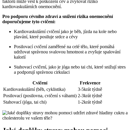
faktorů může vést k poškození cév a zvyšovat riziko
kardiovaskulárních onemocnění.
Pro podporu cévního zdraví a snížení rizika onemocnění
doporučujeme tyto cvičení:
Kardiovaskulární cvičení jako je běh, jízda na kole nebo
plavání, které posiluje srdce a cévy
Posilovací cvičení zaměřené na celé tělo, které pomáhá
udržovat správnou svalovou hmotnost a zvyšuje spalování
kalorií
Stahovací cvičení, jako je jóga nebo tai chi, které snižují stres
a podporují správnou cirkulaci
Cvičení
Frekvence
Kardiovaskulární (běh, cyklistika)
3-5krát týdně
Posilovací (posilovna, cvičení s váhami)
2-3krát týdně
Stahovací (jóga, tai chi)
1-2krát týdně