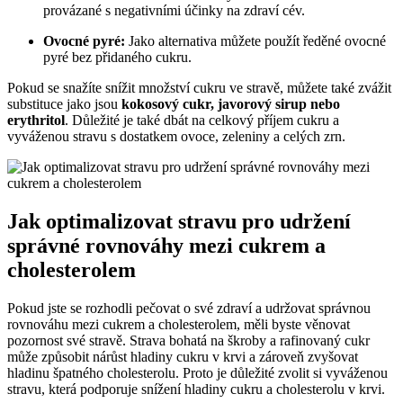
provázané s negativními účinky na zdraví cév.
Ovocné pyré:
Jako alternativa můžete použít ředěné ovocné
pyré bez přidaného cukru.
Pokud se snažíte snížit množství cukru ve stravě, můžete také zvážit
substituce jako jsou
kokosový cukr, javorový sirup nebo
erythritol
. Důležité je také dbát na celkový příjem cukru a
vyváženou stravu s dostatkem ovoce, zeleniny a celých zrn.
Jak optimalizovat stravu pro udržení
správné rovnováhy mezi cukrem a
cholesterolem
Pokud jste se rozhodli pečovat o své zdraví a udržovat správnou
rovnováhu mezi cukrem a cholesterolem, měli byste věnovat
pozornost své stravě. Strava bohatá na škroby a rafinovaný cukr
může způsobit nárůst hladiny cukru v krvi a zároveň zvyšovat
hladinu špatného cholesterolu. Proto je důležité zvolit si vyváženou
stravu, která podporuje snížení hladiny cukru a cholesterolu v krvi.