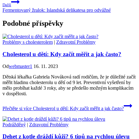
Další
Fermentovaný žralok: Islandská delikatesa pro odvážné
Podobné příspěvky
Problémy s cholesterolem
|
Zdravotní Problémy
Cholesterol u dětí: Kdy začít měřit a jak často?
Od
webmaster1
16. 11. 2023
Dětská lékařka Gabriela Nováková radí rodičům, že je důležité začít
měřit hladinu cholesterolu u dětí od 9 let. Preventivní vyšetření by
mělo probíhat každé 3 roky, aby se předešlo možným komplikacím
v dospělosti.
Přečtěte si více
Cholesterol u dětí: Kdy začít měřit a jak často?
Podrážděný
|
Zdravotní Problémy
Dehet z kotle dráždí kůži? 6 tipů na rychlou úlevu