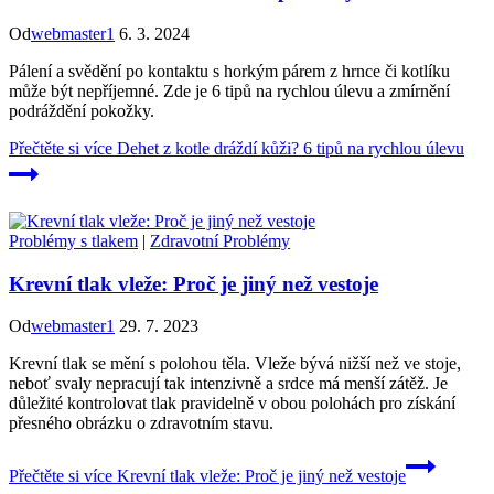
Od
webmaster1
6. 3. 2024
Pálení a svědění po kontaktu s horkým párem z hrnce či kotlíku
může být nepříjemné. Zde je 6 tipů na rychlou úlevu a zmírnění
podráždění pokožky.
Přečtěte si více
Dehet z kotle dráždí kůži? 6 tipů na rychlou úlevu
Problémy s tlakem
|
Zdravotní Problémy
Krevní tlak vleže: Proč je jiný než vestoje
Od
webmaster1
29. 7. 2023
Krevní tlak se mění s polohou těla. Vleže bývá nižší než ve stoje,
neboť svaly nepracují tak intenzivně a srdce má menší zátěž. Je
důležité kontrolovat tlak pravidelně v obou polohách pro získání
přesného obrázku o zdravotním stavu.
Přečtěte si více
Krevní tlak vleže: Proč je jiný než vestoje