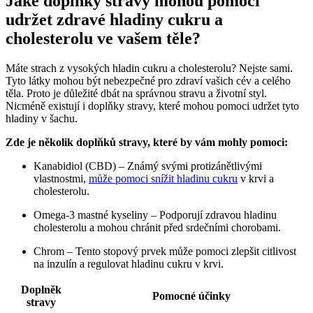
Jaké doplňky stravy mohou pomoci
udržet zdravé hladiny cukru a
cholesterolu ve vašem těle?
Máte strach z vysokých hladin cukru a cholesterolu? Nejste sami.
Tyto látky mohou být nebezpečné pro zdraví vašich cév a celého
těla. Proto je důležité dbát na správnou stravu a životní styl.
Nicméně existují i doplňky stravy, které mohou pomoci udržet tyto
hladiny v šachu.
Zde je několik doplňků stravy, které by vám mohly pomoci:
Kanabidiol (CBD) – Známý svými protizánětlivými
vlastnostmi,
může pomoci snížit hladinu cukru
v krvi a
cholesterolu.
Omega-3 mastné kyseliny – Podporují zdravou hladinu
cholesterolu a mohou chránit před srdečními chorobami.
Chrom – Tento stopový prvek může pomoci zlepšit citlivost
na inzulín a regulovat hladinu cukru v krvi.
Doplněk
Pomocné účinky
stravy