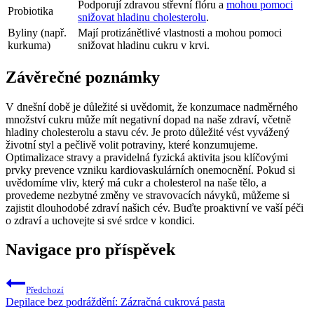
Podporují zdravou střevní flóru a
mohou pomoci
Probiotika
snižovat hladinu cholesterolu
.
Byliny (např.
Mají protizánětlivé vlastnosti a mohou pomoci
kurkuma)
snižovat hladinu cukru v krvi.
Závěrečné poznámky
V dnešní době je důležité si uvědomit, že konzumace nadměrného
množství cukru může mít negativní dopad na naše zdraví, včetně
hladiny cholesterolu a stavu cév. Je proto důležité vést vyvážený
životní styl a pečlivě volit potraviny, které konzumujeme.
Optimalizace stravy a pravidelná fyzická aktivita jsou klíčovými
prvky prevence vzniku kardiovaskulárních onemocnění. Pokud si
uvědomíme vliv, který má cukr a cholesterol na naše tělo, a
provedeme nezbytné změny ve stravovacích návyků, můžeme si
zajistit dlouhodobé zdraví našich cév. Buďte proaktivní ve vaší péči
o zdraví a uchovejte si své srdce v kondici.
Navigace pro příspěvek
Předchozí
Depilace bez podráždění: Zázračná cukrová pasta