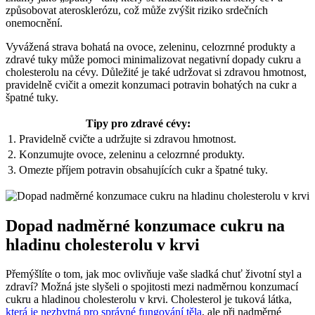
způsobovat aterosklerózu, což může zvýšit riziko srdečních
onemocnění.
Vyvážená strava bohatá na ovoce, zeleninu, celozrnné produkty a
zdravé tuky může pomoci minimalizovat negativní dopady cukru a
cholesterolu na cévy. Důležité je také udržovat si zdravou hmotnost,
pravidelně cvičit a omezit konzumaci potravin bohatých na cukr a
špatné tuky.
Tipy pro zdravé cévy:
1. Pravidelně cvičte a udržujte si zdravou hmotnost.
2. Konzumujte ovoce, zeleninu a celozrnné produkty.
3. Omezte příjem potravin obsahujících cukr a špatné tuky.
Dopad nadměrné konzumace cukru na
hladinu cholesterolu v krvi
Přemýšlíte o tom, jak moc ovlivňuje vaše sladká chuť životní styl a
zdraví? Možná jste slyšeli o spojitosti mezi nadměrnou konzumací
cukru a hladinou cholesterolu v krvi. Cholesterol je tuková látka,
která je nezbytná pro správné fungování těla
, ale při nadměrné