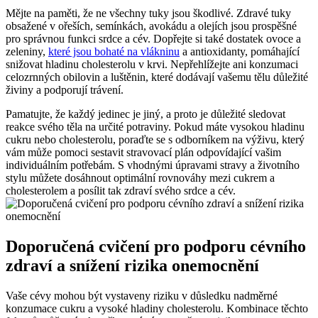
Mějte na paměti, že ne všechny tuky jsou škodlivé. Zdravé tuky
obsažené v ořeších, semínkách, avokádu a olejích jsou prospěšné
pro správnou funkci srdce a cév. Dopřejte si také dostatek ovoce a
zeleniny,
které jsou bohaté na vlákninu
a antioxidanty, pomáhající
snižovat hladinu cholesterolu v krvi. Nepřehlížejte ani konzumaci
celozrnných obilovin a luštěnin, které dodávají vašemu tělu důležité
živiny a podporují trávení.
Pamatujte, že každý jedinec je jiný, a proto je důležité sledovat
reakce svého těla na určité potraviny. Pokud máte vysokou hladinu
cukru nebo cholesterolu, poraďte se s odborníkem na výživu, který
vám může pomoci sestavit stravovací plán odpovídající vašim
individuálním potřebám. S vhodnými úpravami stravy a životního
stylu můžete dosáhnout optimální rovnováhy mezi cukrem a
cholesterolem a posílit tak zdraví svého srdce a cév.
Doporučená cvičení pro podporu cévního
zdraví a snížení rizika onemocnění
Vaše cévy mohou být vystaveny riziku v důsledku nadměrné
konzumace cukru a vysoké hladiny cholesterolu. Kombinace těchto