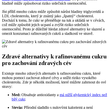
hladině může způsobovat riziko srdečních onemocnění.
Jíst příliš mnoho cukru může způsobit nárůst hladiny triglyceridů a
LDL cholesterolu, který je známý jako „špatný“ cholesterol.
Dochází k tomu, že cukr se přeměňuje na tuk a ukládá se v cévách,
což může způsobit jejich ucpaní a zvýšit riziko srdečních
onemocnění. Proto je důležité hledat zdravé alternativy ke slazení a
omezit konzumaci rafinovaných cukrů a sladkostí ve stravě.
Zdravé alternativy k rafinovanému cukru
pro zachování zdravých cév
Existuje mnoho zdravých alternativ k rafinovanému cukru, které
mohou pomoci zachovat zdravé cévy a snížit riziko vysokého
cholesterolu. Zde je několik možností, které můžete zahrnout do své
stravy:
Med:
Obsahuje antioxidanty a
má nižší glykemický index než
bílý cukr
.
Stevia:
Přírodní sladidlo s nulovými kaloriemi a není