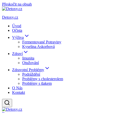
Přeskočit na obsah
Detoxy.cz
Úvod
Očista
Výživa
Fermentované Potraviny
Kyselina Askorbová
Zdraví
Imunita
Otužování
Zdravotní Problémy
Podráždění
Problémy s cholesterolem
Problémy s tlakem
O Nás
Kontakt