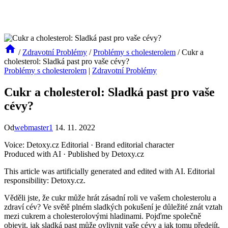
/
Zdravotní Problémy
/
Problémy s cholesterolem
/
Cukr a
cholesterol: Sladká past pro vaše cévy?
Problémy s cholesterolem
|
Zdravotní Problémy
Cukr a cholesterol: Sladká past pro vaše
cévy?
Od
webmaster1
14. 11. 2022
Voice: Detoxy.cz Editorial · Brand editorial character
Produced with AI · Published by Detoxy.cz
This article was artificially generated and edited with AI. Editorial
responsibility: Detoxy.cz.
Věděli jste, že cukr může hrát zásadní roli ve vašem cholesterolu a
zdraví cév? Ve světě plném sladkých pokušení je důležité znát vztah
mezi cukrem a cholesterolovými hladinami. Pojďme společně
objevit, jak sladká past může ovlivnit vaše cévy a jak tomu předejít.