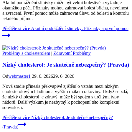
Akutní podráždění slinivky může být velmi bolestivé a vyžaduje
okamžitou péči. Příznaky mohou zahrnovat bolest břicha, nevolnost
a zvracení. První pomoc může zahrnovat úlevu od bolesti a kontrolu
tekutého příjmu.
Přečtěte si více
Akutní podráždění slinivky: Příznaky a první pomoc
Problémy s cholesterolem
|
Zdravotní Problémy
Nízký cholesterol: Je skutečně nebezpečný? (Pravda)
Od
webmaster1
29. 6. 2026
29. 6. 2026
Nová studie přinesla překvapivé zjištění o vztahu mezi nízkým
cholesterolovým hladinou a vyšším rizikem rakoviny. I když se zdá,
že nízký cholesterol je zdravý, může být spojen s určitými typy
nádorů. Další výzkum je nezbytný k pochopení této komplexní
souvislosti.
Přečtěte si více
Nízký cholesterol: Je skutečně nebezpečný?
(Pravda)