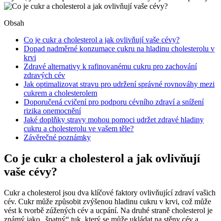
Obsah
Co je cukr a cholesterol a jak ovlivňují vaše cévy?
Dopad nadměrné konzumace cukru na hladinu cholesterolu v
krvi
Zdravé alternativy k rafinovanému cukru pro zachování
zdravých cév
Jak optimalizovat stravu pro udržení správné rovnováhy mezi
cukrem a cholesterolem
Doporučená cvičení pro podporu cévního zdraví a snížení
rizika onemocnění
Jaké doplňky stravy mohou pomoci udržet zdravé hladiny
cukru a cholesterolu ve vašem těle?
Závěrečné poznámky
Co je cukr a cholesterol a jak ovlivňují
vaše cévy?
Cukr a cholesterol jsou dva klíčové faktory ovlivňující zdraví vašich
cév. Cukr může způsobit zvýšenou hladinu cukru v krvi, což může
vést k tvorbě zúžených cév a ucpání. Na druhé straně cholesterol je
známý jako „špatný“ tuk, který se může ukládat na stěny cév a