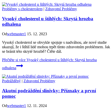
Problémy s cholesterolem
|
Zdravotní Problémy
Vysoký cholesterol u štíhlých: Skrytá hrozba
odhalena
Od
webmaster1
15. 12. 2023
Vysoký cholesterol se obvykle spojuje s nadváhou, ale nové studie
ukazují, že i štíhlí lidé mohou trpět tímto zdravotním problémem. Jak
se bránit této skryté hrozbě? Čtěte dál.
Přečtěte si více
Vysoký cholesterol u štíhlých: Skrytá hrozba
odhalena
Podrážděný
|
Zdravotní Problémy
Akutní podráždění slinivky: Příznaky a první
pomoc
Od
webmaster1
12. 11. 2024