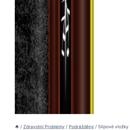
/
Zdravotní Problémy
/
Podrážděný
/
Slipové vložky