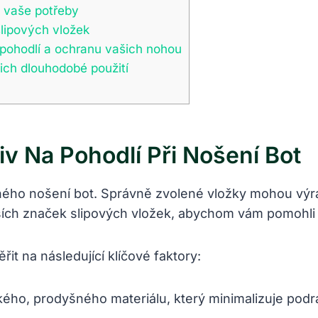
o vaše potřeby
slipových vložek
 pohodlí a ochranu vašich nohou
jich dlouhodobé použití
iv Na Pohodlí Při Nošení Bot
lného nošení bot. Správně zvolené vložky mohou výra
ích značek slipových vložek, abychom vám pomohli n
t na následující klíčové faktory:
ho, prodyšného materiálu, který minimalizuje podrá