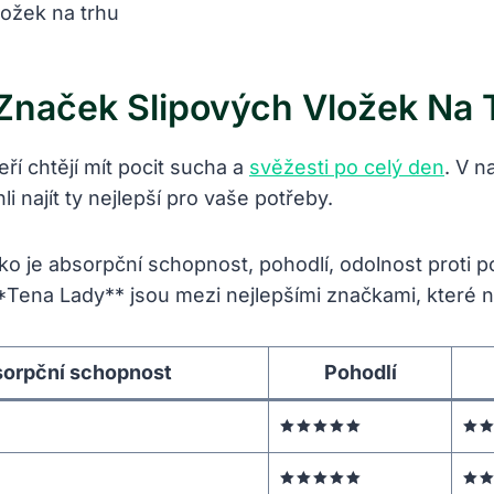
Značek Slipových Vložek Na 
ří chtějí mít pocit sucha a
svěžesti po celý den
. V n
najít ty nejlepší pro vaše potřeby.
ko je absorpční schopnost, pohodlí, odolnost proti p
Tena Lady** jsou mezi nejlepšími značkami, které nab
orpční schopnost
Pohodlí
🟊🟊🟊🟊🟊
🟊
🟊🟊🟊🟊🟊
🟊