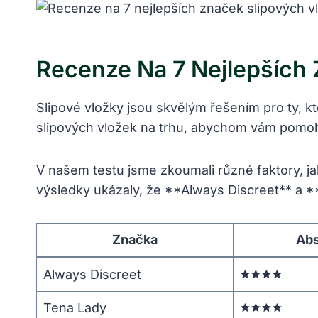
Recenze Na 7 Nejlepších 
Slipové vložky jsou skvělým řešením pro ty, kte
slipových vložek na trhu, abychom vám pomohli 
V našem testu jsme zkoumali různé faktory, ja
výsledky ukázaly, že **Always Discreet** a **
Značka
Abs
Always Discreet
🟊🟊🟊🟊
Tena Lady
🟊🟊🟊🟊