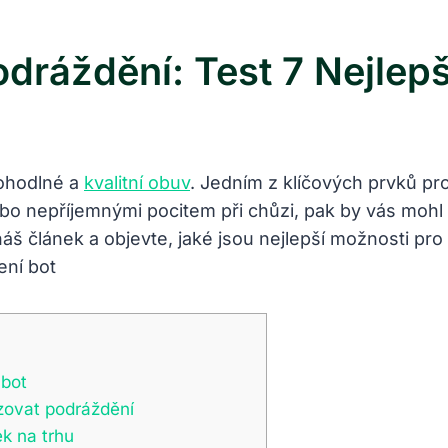
odráždění: Test 7 Nejlep
pohodlné a
kvalitní obuv
. Jedním z klíčových prvků pr
bo nepříjemnými pocitem při chůzi, pak by vás mohl
áš článek a objevte, jaké jsou nejlepší možnosti pro
 bot
izovat podráždění
k na trhu