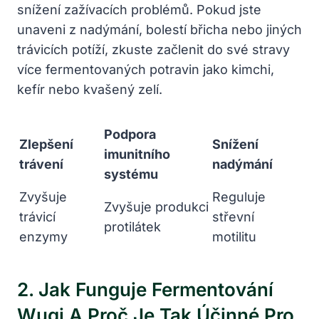
snížení zažívacích problémů. Pokud jste
unaveni z nadýmání, bolestí břicha nebo jiných
trávicích potíží, zkuste začlenit do své stravy
více fermentovaných potravin jako kimchi,
kefír nebo kvašený zelí.
Podpora
Zlepšení
Snížení
imunitního
trávení
nadýmání
systému
Zvyšuje
Reguluje
Zvyšuje produkci
trávicí
střevní
protilátek
enzymy
motilitu
2. Jak Funguje Fermentování
Wugi A Proč Je Tak Účinné Pro