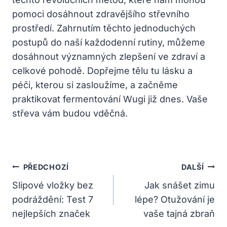
pomoci dosáhnout zdravějšího střevního
prostředí. Zahrnutím těchto jednoduchých
postupů do naší každodenní rutiny, můžeme
dosáhnout významných zlepšení ve zdraví a
celkové pohodě. Dopřejme tělu tu lásku a
péči, kterou si zasloužíme, a začněme
praktikovat fermentování Wugi již dnes. Vaše
střeva vám budou vděčná.
Navigace
PŘEDCHOZÍ
DALŠÍ
Pro
Slipové vložky bez
Jak snášet zimu
podráždění: Test 7
lépe? Otužování je
Příspěvek
nejlepších značek
vaše tajná zbraň