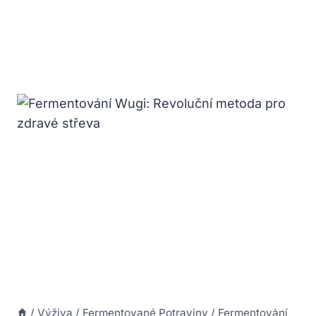
/
Výživa
/
Fermentované Potraviny
/
Fermentování