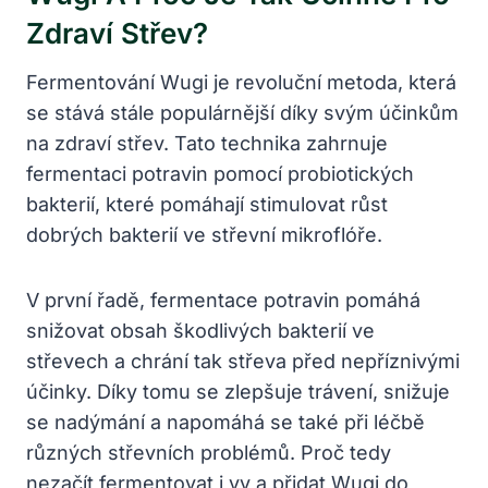
Zdraví Střev?
Fermentování Wugi je revoluční metoda, která
se stává stále populárnější díky svým účinkům
na zdraví střev. Tato technika zahrnuje
fermentaci potravin pomocí probiotických
bakterií, které pomáhají stimulovat růst
dobrých bakterií ve střevní mikroflóře.
V první řadě, fermentace potravin pomáhá
snižovat obsah škodlivých bakterií ve
střevech a chrání tak střeva před nepříznivými
účinky. Díky tomu se zlepšuje trávení, snižuje
se nadýmání a napomáhá se také při léčbě
různých střevních problémů. Proč tedy
nezačít fermentovat i vy a přidat Wugi do