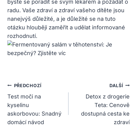
byste se poradit se svým lékařem a požádat o
radu. Vaše zdraví a zdraví vašeho dítěte jsou
nanejvýš důležité, a je důležité se na tuto
otázku hlouběji zaměřit a udělat informované
rozhodnutí.
Navigace
PŘEDCHOZÍ
DALŠÍ
Pro
Test moči na
Detox z drogerie
kyselinu
Teta: Cenově
Příspěvek
askorbovou: Snadný
dostupná cesta ke
domácí návod
zdraví