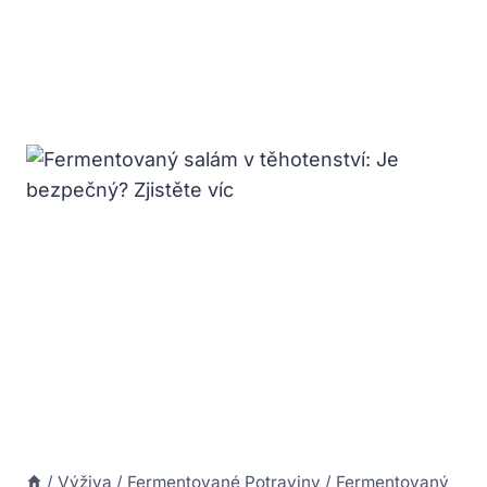
/
Výživa
/
Fermentované Potraviny
/
Fermentovaný