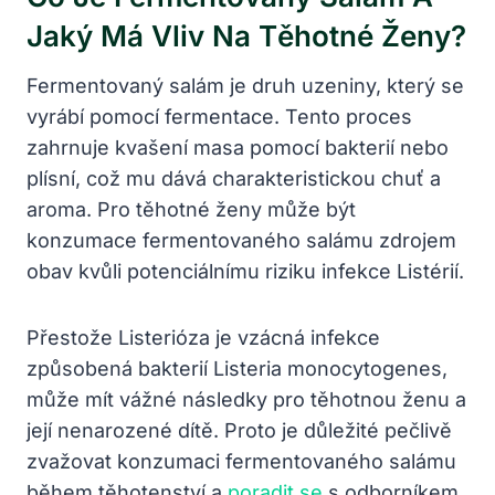
Jaký Má Vliv Na Těhotné Ženy?
Fermentovaný salám je druh uzeniny, který se
vyrábí pomocí fermentace. Tento proces
zahrnuje kvašení masa pomocí bakterií nebo
plísní, což mu dává charakteristickou chuť a
aroma. Pro těhotné ženy může být
konzumace fermentovaného salámu zdrojem
obav kvůli potenciálnímu riziku infekce Listérií.
Přestože Listerióza je vzácná infekce
způsobená bakterií Listeria monocytogenes,
může mít vážné následky pro těhotnou ženu a
její nenarozené dítě. Proto je důležité pečlivě
zvažovat konzumaci fermentovaného salámu
během těhotenství a
poradit se
s odborníkem.