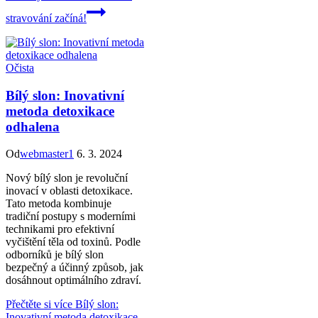
stravování začíná!
Očista
Bílý slon: Inovativní
metoda detoxikace
odhalena
Od
webmaster1
6. 3. 2024
Nový bílý slon je revoluční
inovací v oblasti detoxikace.
Tato metoda kombinuje
tradiční postupy s moderními
technikami pro efektivní
vyčištění těla od toxinů. Podle
odborníků je bílý slon
bezpečný a účinný způsob, jak
dosáhnout optimálního zdraví.
Přečtěte si více
Bílý slon:
Inovativní metoda detoxikace