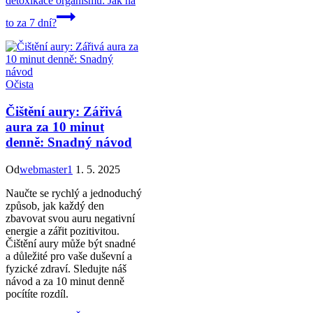
detoxikace organismu: Jak na
to za 7 dní?
Očista
Čištění aury: Zářivá
aura za 10 minut
denně: Snadný návod
Od
webmaster1
1. 5. 2025
Naučte se rychlý a jednoduchý
způsob, jak každý den
zbavovat svou auru negativní
energie a zářit pozitivitou.
Čištění aury může být snadné
a důležité pro vaše duševní a
fyzické zdraví. Sledujte náš
návod a za 10 minut denně
pocítíte rozdíl.