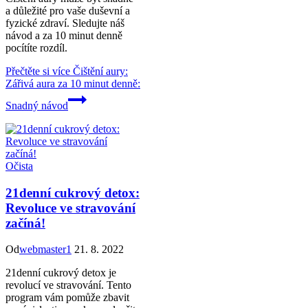
a důležité pro vaše duševní a
fyzické zdraví. Sledujte náš
návod a za 10 minut denně
pocítíte rozdíl.
Přečtěte si více
Čištění aury:
Zářivá aura za 10 minut denně:
Snadný návod
Očista
21denní cukrový detox:
Revoluce ve stravování
začíná!
Od
webmaster1
21. 8. 2022
21denní cukrový detox je
revolucí ve stravování. Tento
program vám pomůže zbavit