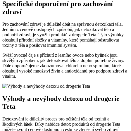
Specifické doporučení pro zachování
zdraví
Pro zachování zdraví je důležité dbát na správnou detoxikaci těla.
Jedním z cenově dostupných způsobů, jak detoxikovat tělo a
podpořit zdraví, je využití produktů z drogerie Teta. Tyto výrobky
obsahují přírodní složky a vitamíny, které pomáhají odstraňovat
toxiny z těla a posilovat imunitní systém.
Svěží ovocné čaje s příchutí z lesního ovoce nebo bylinek jsou
skvělým způsobem, jak detoxikovat tělo a doplnit potřebné živiny.
Dále doporučujeme zkonzumovat chlorellu nebo spirulinu, které
obsahují vysoké množství živin a antioxidantů pro podporu zdraví a
vitalitu.
Výhody a nevýhody detoxu od drogerie
Teta
Detoxování je důležitý proces pro očištění těla od toxinů a
škodlivých látek. Díky nabídce detox produktů od drogerie Teta
můžete zvolit cenově dostupnou cestu ke zlepšení svého zdraví.