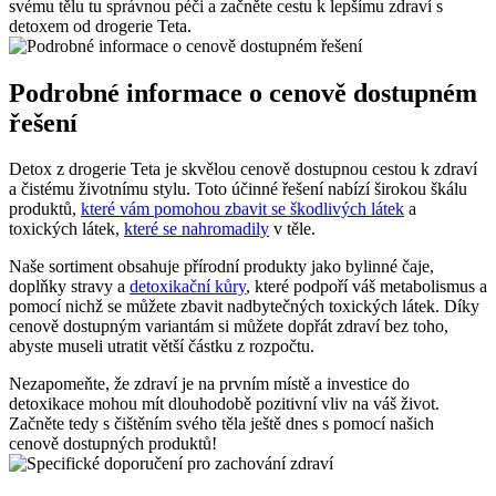
svému tělu tu správnou péči a začněte cestu k lepšímu zdraví s
detoxem od drogerie Teta.
Podrobné informace o cenově dostupném
řešení
Detox z drogerie Teta je skvělou cenově dostupnou cestou k zdraví
a čistému životnímu stylu. Toto účinné řešení nabízí širokou škálu
produktů,
které vám pomohou
zbavit se škodlivých látek
a
toxických látek,
které se nahromadily
v těle.
Naše sortiment obsahuje přírodní produkty jako bylinné čaje,
doplňky stravy a
detoxikační kůry
, které podpoří váš metabolismus a
pomocí nichž se můžete zbavit nadbytečných toxických látek. Díky
cenově dostupným variantám si můžete dopřát zdraví bez toho,
abyste museli utratit větší částku z rozpočtu.
Nezapomeňte, že zdraví je na prvním místě a investice do
detoxikace mohou mít dlouhodobě pozitivní vliv na váš život.
Začněte tedy s čištěním svého těla ještě dnes s pomocí našich
cenově dostupných produktů!