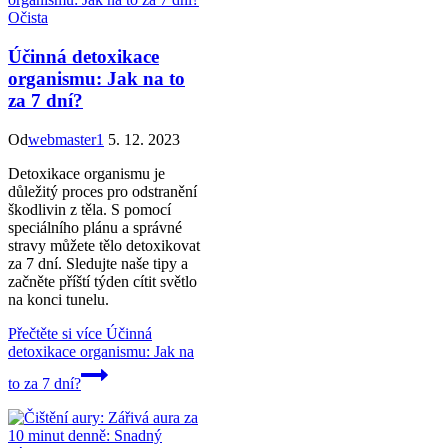
Očista
Účinná detoxikace
organismu: Jak na to
za 7 dní?
Od
webmaster1
5. 12. 2023
Detoxikace organismu je
důležitý proces pro odstranění
škodlivin z těla. S pomocí
speciálního plánu a správné
stravy můžete tělo detoxikovat
za 7 dní. Sledujte naše tipy a
začněte příští týden cítit světlo
na konci tunelu.
Přečtěte si více
Účinná
detoxikace organismu: Jak na
to za 7 dní?