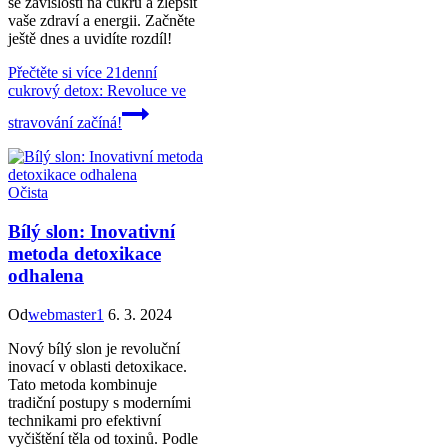
se závislosti na cukru a zlepšit
vaše zdraví a energii. Začněte
ještě dnes a uvidíte rozdíl!
Přečtěte si více
21denní
cukrový detox: Revoluce ve
stravování začíná!
Očista
Bílý slon: Inovativní
metoda detoxikace
odhalena
Od
webmaster1
6. 3. 2024
Nový bílý slon je revoluční
inovací v oblasti detoxikace.
Tato metoda kombinuje
tradiční postupy s moderními
technikami pro efektivní
vyčištění těla od toxinů. Podle