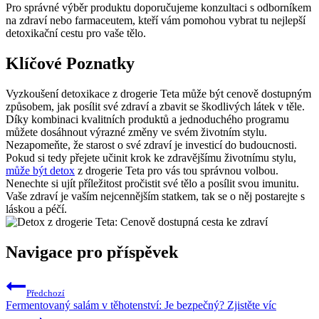
Pro správné výběr produktu doporučujeme konzultaci s odborníkem
na zdraví nebo farmaceutem, kteří vám pomohou vybrat tu nejlepší
detoxikační cestu pro vaše tělo.
Klíčové Poznatky
Vyzkoušení detoxikace z drogerie Teta může být cenově dostupným
způsobem, jak posílit své zdraví a zbavit se škodlivých látek v těle.
Díky kombinaci kvalitních produktů a jednoduchého programu
můžete dosáhnout výrazné změny ve svém životním stylu.
Nezapomeňte, že starost o své zdraví je investicí do budoucnosti.
Pokud si tedy přejete učinit krok ke zdravějšímu životnímu stylu,
může být detox
z drogerie Teta pro vás tou správnou volbou.
Nenechte si ujít příležitost pročistit své tělo a posílit svou imunitu.
Vaše zdraví je vaším nejcennějším statkem, tak se o něj postarejte s
láskou a péčí.
Navigace pro příspěvek
Předchozí
Fermentovaný salám v těhotenství: Je bezpečný? Zjistěte víc