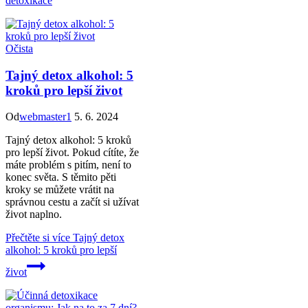
detoxikace
Očista
Tajný detox alkohol: 5
kroků pro lepší život
Od
webmaster1
5. 6. 2024
Tajný detox alkohol: 5 kroků
pro lepší život. Pokud cítíte, že
máte problém s pitím, není to
konec světa. S těmito pěti
kroky se můžete vrátit na
správnou cestu a začít si užívat
život naplno.
Přečtěte si více
Tajný detox
alkohol: 5 kroků pro lepší
život