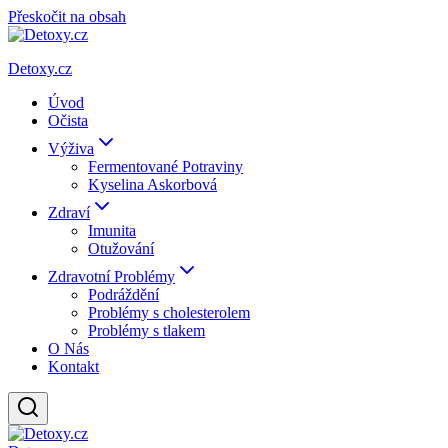
Přeskočit na obsah
Detoxy.cz
Úvod
Očista
Výživa
Fermentované Potraviny
Kyselina Askorbová
Zdraví
Imunita
Otužování
Zdravotní Problémy
Podráždění
Problémy s cholesterolem
Problémy s tlakem
O Nás
Kontakt