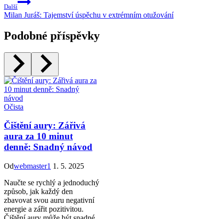
Další
Milan Juráš: Tajemství úspěchu v extrémním otužování
Podobné příspěvky
Očista
Čištění aury: Zářivá
aura za 10 minut
denně: Snadný návod
Od
webmaster1
1. 5. 2025
Naučte se rychlý a jednoduchý
způsob, jak každý den
zbavovat svou auru negativní
energie a zářit pozitivitou.
Čištění aury může být snadné