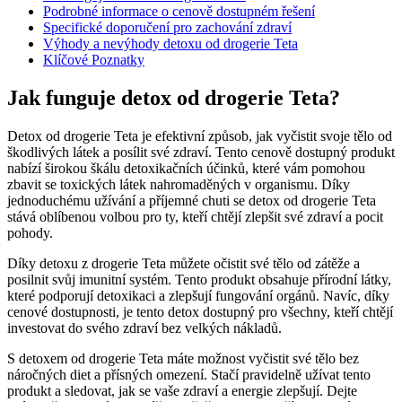
Podrobné informace o cenově dostupném řešení
Specifické doporučení pro zachování zdraví
Výhody a nevýhody detoxu od drogerie Teta
Klíčové Poznatky
Jak funguje detox od drogerie Teta?
Detox od drogerie Teta je efektivní způsob, jak vyčistit svoje tělo od
škodlivých látek a posílit své zdraví. Tento cenově dostupný produkt
nabízí širokou škálu detoxikačních účinků, které vám pomohou
zbavit se toxických látek nahromaděných v organismu. Díky
jednoduchému užívání a příjemné chuti se detox od drogerie Teta
stává oblíbenou volbou pro ty, kteří chtějí zlepšit své zdraví a pocit
pohody.
Díky detoxu z drogerie Teta můžete očistit své tělo od zátěže a
posilnit svůj imunitní systém. Tento produkt obsahuje přírodní látky,
které podporují detoxikaci a zlepšují fungování orgánů. Navíc, díky
cenové dostupnosti, je tento detox dostupný pro všechny, kteří chtějí
investovat do svého zdraví bez velkých nákladů.
S detoxem od drogerie Teta máte možnost vyčistit své tělo bez
náročných diet a přísných omezení. Stačí pravidelně užívat tento
produkt a sledovat, jak se vaše zdraví a energie zlepšují. Dejte