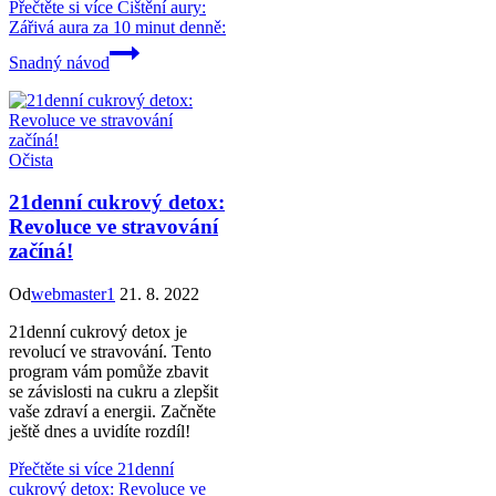
Přečtěte si více
Čištění aury:
Zářivá aura za 10 minut denně:
Snadný návod
Očista
21denní cukrový detox:
Revoluce ve stravování
začíná!
Od
webmaster1
21. 8. 2022
21denní cukrový detox je
revolucí ve stravování. Tento
program vám pomůže zbavit
se závislosti na cukru a zlepšit
vaše zdraví a energii. Začněte
ještě dnes a uvidíte rozdíl!
Přečtěte si více
21denní
cukrový detox: Revoluce ve