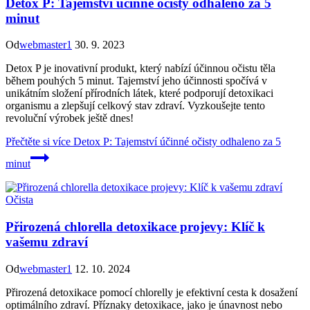
Detox P: Tajemství účinné očisty odhaleno za 5
minut
Od
webmaster1
30. 9. 2023
Detox P je inovativní produkt, který nabízí účinnou očistu těla
během pouhých 5 minut. Tajemství jeho účinnosti spočívá v
unikátním složení přírodních látek, které podporují detoxikaci
organismu a zlepšují celkový stav zdraví. Vyzkoušejte tento
revoluční výrobek ještě dnes!
Přečtěte si více
Detox P: Tajemství účinné očisty odhaleno za 5
minut
Očista
Přirozená chlorella detoxikace projevy: Klíč k
vašemu zdraví
Od
webmaster1
12. 10. 2024
Přirozená detoxikace pomocí chlorelly je efektivní cesta k dosažení
optimálního zdraví. Příznaky detoxikace, jako je únavnost nebo