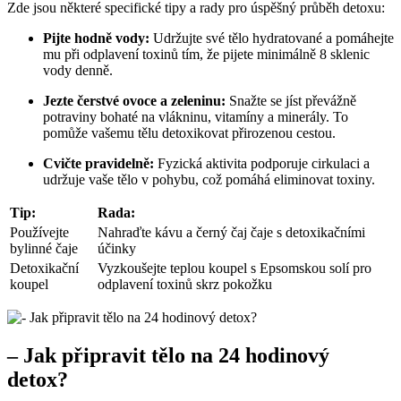
Zde jsou některé specifické tipy a rady pro úspěšný průběh detoxu:
Pijte hodně vody:
Udržujte své tělo hydratované a pomáhejte
mu při odplavení toxinů tím, že pijete minimálně 8 sklenic
vody denně.
Jezte čerstvé ovoce a zeleninu:
Snažte se jíst převážně
potraviny bohaté na vlákninu, vitamíny a minerály. To
pomůže vašemu tělu detoxikovat přirozenou cestou.
Cvičte pravidelně:
Fyzická aktivita podporuje cirkulaci a
udržuje vaše tělo v pohybu, což pomáhá eliminovat toxiny.
Tip:
Rada:
Používejte
Nahraďte kávu a černý čaj čaje s detoxikačními
bylinné čaje
účinky
Detoxikační
Vyzkoušejte teplou koupel s Epsomskou solí pro
koupel
odplavení toxinů skrz pokožku
– Jak připravit tělo na 24 hodinový
detox?