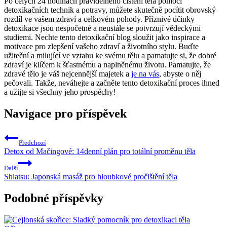
Po celých 24 hodinách pravidelného čištění těla pomocí
detoxikačních technik a potravy, můžete skutečně pocítit obrovský
rozdíl ve vašem zdraví a celkovém pohody. Příznivé účinky
detoxikace jsou nespočetné a neustále se potvrzují vědeckými
studiemi. Nechte tento detoxikační blog sloužit jako inspirace a
motivace pro zlepšení vašeho zdraví a životního stylu. Buďte
užiteční a milující ve vztahu ke svému tělu a pamatujte si, že dobré
zdraví je klíčem k šťastnému a naplněnému životu. Pamatujte, že
zdravé tělo je váš nejcennější majetek a
je na vás
, abyste o něj
pečovali. Takže, neváhejte a začněte tento detoxikační proces ihned
a užijte si všechny jeho prospěchy!
Navigace pro příspěvek
Předchozí
Detox od Mačingové: 14denní plán pro totální proměnu těla
Další
Shiatsu: Japonská masáž pro hloubkové pročištění těla
Podobné příspěvky