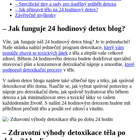
– Specifické tipy a rady pro úspěšný průběh detoxu
– Jak připravit tělo na 24 hodinový detox?
Závěrečné myšlenky
– Jak funguje 24 hodinový detox blog?
Víte, jak funguje náš 24 hodinový detox blog? Je to jednoduché!
Naše stránka nabízí jedinečný program detoxikace,
který vám
pomůže zbavit se toxických látek
z těla a zlepšit vaše celkové
zdraví. Během 24 hodinového detoxu budete dodržovat speciální
stravovací plán a konzumovat detoxikační nápoje a smoothie,
které
podporují detoxikační procesy
v těle.
V našem detox blogu najdete také užitečné tipy a triky, jak správně
detoxikovat tělo doma. Naučíte se, jak vybrat správné potraviny a
nápoje pro detoxikační dietu, jak správně hydratovat tělo během
detoxu a jak minimalizovat stres a toxické látky ve vašem
každodenním životě. S naším 24 hodinovým detoxem budete mít
příležitost pročistit tělo a posílit své zdraví a vitalitu.
– Zdravotní výhody detoxikace těla po