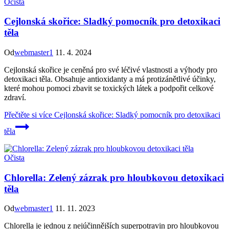
Očista
Cejlonská skořice: Sladký pomocník pro detoxikaci
těla
Od
webmaster1
11. 4. 2024
Cejlonská skořice je ceněná pro své léčivé vlastnosti a výhody pro
detoxikaci těla. Obsahuje antioxidanty a má protizánětlivé účinky,
které mohou pomoci zbavit se toxických látek a podpořit celkové
zdraví.
Přečtěte si více
Cejlonská skořice: Sladký pomocník pro detoxikaci
těla
Očista
Chlorella: Zelený zázrak pro hloubkovou detoxikaci
těla
Od
webmaster1
11. 11. 2023
Chlorella je jednou z nejúčinnějších superpotravin pro hloubkovou