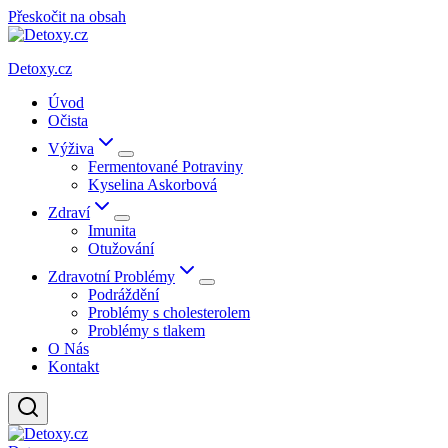
Přeskočit na obsah
Detoxy.cz
Úvod
Očista
Výživa
Fermentované Potraviny
Kyselina Askorbová
Zdraví
Imunita
Otužování
Zdravotní Problémy
Podráždění
Problémy s cholesterolem
Problémy s tlakem
O Nás
Kontakt