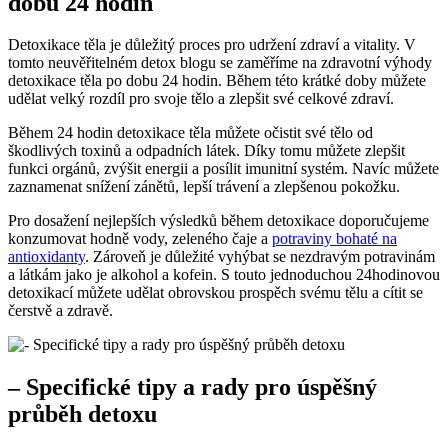
dobu 24 hodin
Detoxikace těla je důležitý proces pro udržení zdraví a vitality. V
tomto neuvěřitelném detox blogu se zaměříme na zdravotní výhody
detoxikace těla po dobu 24 hodin. Během této krátké doby můžete
udělat velký rozdíl pro svoje tělo a zlepšit své celkové zdraví.
Během 24 hodin detoxikace těla můžete očistit své tělo od
škodlivých toxinů a odpadních látek. Díky tomu můžete zlepšit
funkci orgánů, zvýšit energii a posílit imunitní systém. Navíc můžete
zaznamenat snížení zánětů, lepší trávení a zlepšenou pokožku.
Pro dosažení nejlepších výsledků během detoxikace doporučujeme
konzumovat hodně vody, zeleného čaje a
potraviny bohaté na
antioxidanty
. Zároveň je důležité vyhýbat se nezdravým potravinám
a látkám jako je alkohol a kofein. S touto jednoduchou 24hodinovou
detoxikací můžete udělat obrovskou prospěch svému tělu a cítit se
čerstvě a zdravě.
– Specifické tipy a rady pro úspěšný
průběh detoxu