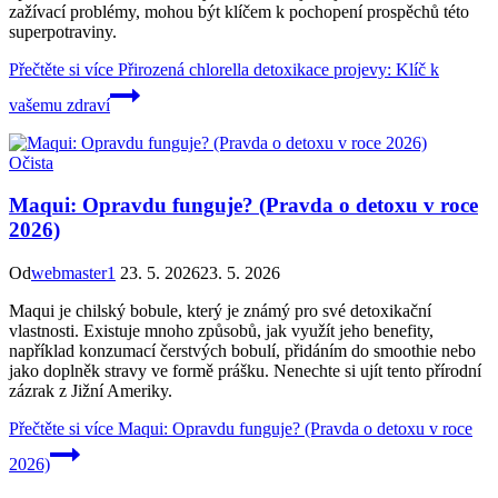
zažívací problémy, mohou být klíčem k pochopení prospěchů této
superpotraviny.
Přečtěte si více
Přirozená chlorella detoxikace projevy: Klíč k
vašemu zdraví
Očista
Maqui: Opravdu funguje? (Pravda o detoxu v roce
2026)
Od
webmaster1
23. 5. 2026
23. 5. 2026
Maqui je chilský bobule, který je známý pro své detoxikační
vlastnosti. Existuje mnoho způsobů, jak využít jeho benefity,
například konzumací čerstvých bobulí, přidáním do smoothie nebo
jako doplněk stravy ve formě prášku. Nenechte si ujít tento přírodní
zázrak z Jižní Ameriky.
Přečtěte si více
Maqui: Opravdu funguje? (Pravda o detoxu v roce
2026)