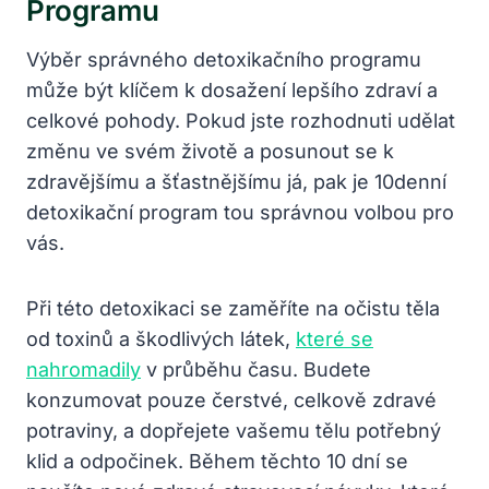
Programu
Výběr správného detoxikačního programu
může být klíčem⁢ k dosažení⁤ lepšího zdraví a
celkové pohody. Pokud jste rozhodnuti udělat
změnu ve⁤ svém životě a posunout‍ se k
zdravějšímu‌ a šťastnějšímu já, pak je 10denní
detoxikační program tou správnou volbou​ pro
‌vás.
Při ‍této detoxikaci se zaměříte na očistu těla
od‌ toxinů a ‌škodlivých ⁤látek,
které se
nahromadily
v průběhu času. Budete
konzumovat⁣ pouze čerstvé, celkově zdravé
potraviny, ⁢a dopřejete vašemu tělu potřebný
klid‌ a odpočinek. Během těchto⁤ 10 dní se