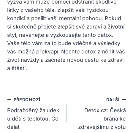
výzva vám ‌může pomoci⁣ odstranit škodlivé
látky z vašeho těla, zlepšit vaši fyzickou
kondici a posílit vaši ​mentální pohodu. Pokud
⁣si skutečně přejete⁣ zlepšit své​ zdraví a životní‍
styl, neváhejte ⁢a vyzkoušejte tento detox.
Vaše‍ tělo vám⁤ za ⁣to bude vděčné a výsledky
vás možná ​překvapí. Nechte detox ⁢změnit váš​
život navždy a začněte novou​ cestu ke zdraví
a štěstí.
Navigace
PŘEDCHOZÍ
DALŠÍ
Pro
Podrážděný žaludek
Detox.cz: Česká
u dětí s teplotou: Co
brána ke
Příspěvek
dělat
zdravějšímu životu