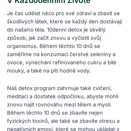
V​ Každodenním Životě
Je čas udělat něco pro své‍ zdraví a zbavit ‌se
škodlivých látek, ​které​ se každý den dostávají⁢
do našeho těla. 10denní detox je ⁣skvělý
způsob, jak začít znovu a vyčistit svůj
organismus. ‌Během těchto 10 dnů‍ se
zaměříme na konzumaci ⁤čerstvé zeleniny a
ovoce, ⁣vynechání​ rafinovaného cukru a bílé
mouky, a také na pití hodně vody.
Náš detox program zahrnuje také⁣ cvičení,
meditaci a dostatek odpočinku, abyste ⁤mohli
‍znovu najít rovnováhu mezi tělem a myslí.
Během ‌těchto 10 dnů se zbavíte nejen ​
fyzických​ toxinů, ale také se‌ zbavíte stresu a
⁣negativních emocí, které se mohou ‌ukládat v