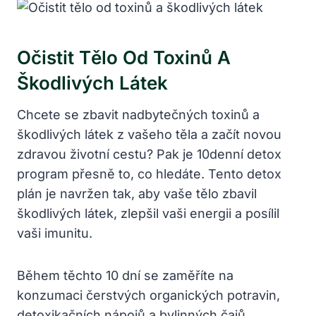
Očistit Tělo Od Toxinů A
Škodlivých⁣ Látek
Chcete se zbavit nadbytečných toxinů a
škodlivých látek z⁣ vašeho těla a začít‍ novou
zdravou ‍životní cestu? ‍Pak je ⁢10denní detox
program přesně⁣ to, co hledáte.⁣ Tento detox
plán je navržen tak, aby vaše⁢ tělo zbavil​
škodlivých látek, zlepšil vaši‌ energii a posílil
vaši ​imunitu.
Během těchto​ 10 ⁣dní se zaměříte na
konzumaci čerstvých organických potravin,
detoxikačních nápojů a bylinných čajů.