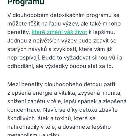
Programu
V dlouhodobém ⁣detoxikačním programu⁢ se
můžete těšit na řadu⁤ výzev, ale⁢ také mnoho
benefity,
které změní váš život
‌ k lepšímu.
Jednou⁤ z největších výzev bude zbavit se
‍starých návyků a zvyklostí, které vám již
neprospívají. Bude to vyžadovat silnou vůli ‌a
odhodlání, ale ⁤výsledky ‌budou stát⁢ za to.
Mezi benefity dlouhodobého detoxu patří
zlepšená energie a ⁢vitalita,⁢ zvýšená imunita,​
snížení zánětů v těle, lepší spánek a ​zlepšená
koncentrace. Navíc se díky detoxu‍ zbavíte⁤
škodlivých látek ⁤a toxinů, které se
⁤nahromadily v těle, a dosáhnete lepšího
metabolismu a⁢ váhy.