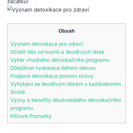
začátku!
Obsah
Význam detoxikace pro ‌zdraví
Očistit tělo od toxinů a škodlivých⁣ látek
Výběr vhodného detoxikačního programu
Důležitost‍ hydratace během⁣ detoxu
Podpora​ detoxikace pomocí‍ stravy
Vyhýbání se škodlivým⁤ látkám v​ každodenním
životě
Výzvy a ​benefity dlouhodobého detoxikačního
programu
Klíčové Poznatky