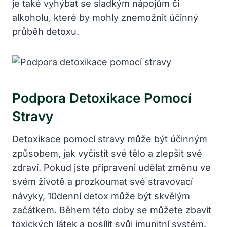
je také vyhýbat se​ sladkým nápojům či
alkoholu, ​které by mohly znemožnit​ účinný
průběh detoxu.
Podpora​ Detoxikace Pomocí‍
Stravy
Detoxikace pomocí stravy může být účinným⁣
způsobem, jak ‌vyčistit své tělo a zlepšit své
zdraví. Pokud jste připraveni udělat ⁤změnu ve
svém životě a prozkoumat ‌své stravovací
návyky, 10denní detox může být ⁤skvělým
začátkem. Během této doby⁣ se ‌můžete zbavit
toxických látek‍ a posílit svůj imunitní systém.