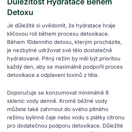
Důležitost‍ Hydratace Během⁣
Detoxu
Je důležité si‍ uvědomit, že hydratace hraje
klíčovou roli během procesu detoxikace.
⁤Během ⁤10denního detoxu, kterým procházíte,‌
je nezbytné udržovat své ‍tělo dostatečně
hydratované. ​Pitný režim by měl být prioritou
každý den, aby ⁢se maximálně podpořil proces
detoxikace a odplavení toxinů z těla.
Doporučuje⁤ se konzumovat minimálně 8
sklenic vody denně. Kromě běžné vody‍
můžete také zahrnout do‍ svého pitného
režimu bylinné čaje nebo vodu s⁢ plátky citronu
pro dodatečnou podporu detoxikace.⁤ Důležité