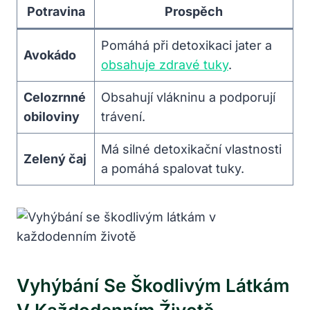
Potravina
Prospěch
Pomáhá při‌ detoxikaci ‌jater a
Avokádo
obsahuje zdravé tuky
.
Celozrnné
Obsahují vlákninu a ‍podporují
‍obiloviny
trávení.
Má silné ‍detoxikační vlastnosti
Zelený čaj
a⁤ pomáhá spalovat tuky.
Vyhýbání Se Škodlivým⁤ Látkám