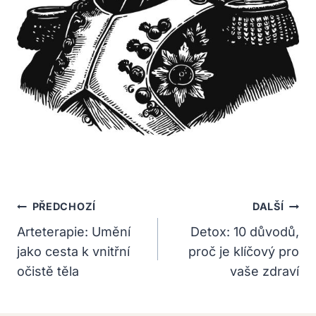
Navigace
PŘEDCHOZÍ
DALŠÍ
Pro
Arteterapie: Umění
Detox: 10 důvodů,
jako cesta k vnitřní
proč je klíčový pro
Příspěvek
očistě těla
vaše zdraví