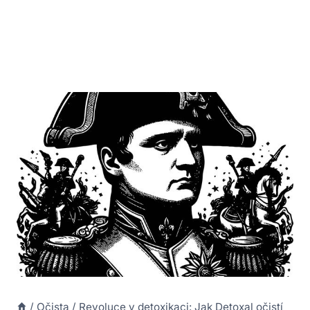
/
Očista
/
Revoluce v detoxikaci: Jak Detoxal očistí