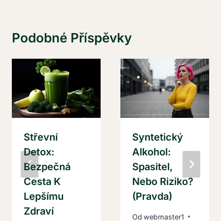
Podobné Příspěvky
Střevní
Syntetický
Detox:
Alkohol:
Bezpečná
Spasitel,
Cesta K
Nebo Riziko?
Lepšímu
(Pravda)
Zdraví
Od
webmaster1