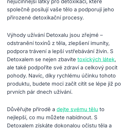
nejúčinnější látky pro detoxikaci, které
společně posilují vaše tělo a podporují jeho
přirozené detoxikační procesy.
Výhody užívání Detoxalu jsou zřejmé –
odstranění toxinů z těla, zlepšení imunity,
podpora trávení a lepší vstřebávání živin. S
Detoxalem se nejen zbavíte
toxických látek
,
ale také podpoříte své zdraví a celkový pocit
pohody. Navíc, díky rychlému účinku tohoto
produktu, budete moci začít cítit se lépe již po
prvních pár dnech užívání.
Důvěřujte přírodě a
dejte svému tělu
to
nejlepší, co mu můžete nabídnout. S
Detoxalem získáte dokonalou očistu těla a