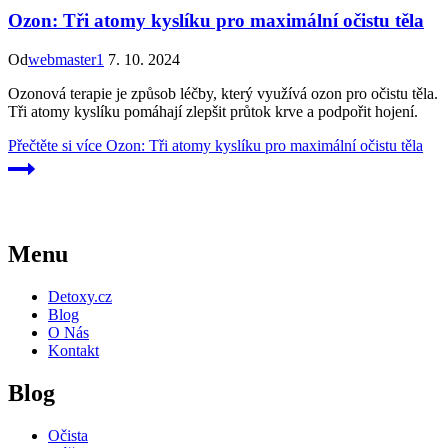
Ozon: Tři atomy kyslíku pro maximální očistu těla
Od
webmaster1
7. 10. 2024
Ozonová terapie je způsob léčby, který využívá ozon pro očistu těla.
Tři atomy kyslíku pomáhají zlepšit průtok krve a podpořit hojení.
Přečtěte si více
Ozon: Tři atomy kyslíku pro maximální očistu těla
Menu
Detoxy.cz
Blog
O Nás
Kontakt
Blog
Očista