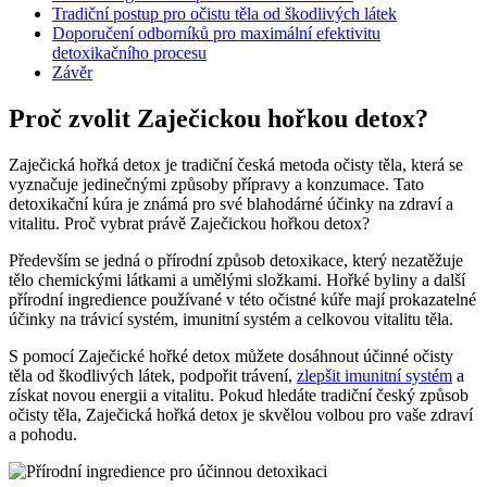
Tradiční postup pro‍ očistu těla od škodlivých látek
Doporučení ⁣odborníků pro maximální efektivitu
detoxikačního procesu
Závěr
Proč zvolit⁤ Zaječickou hořkou ‍detox?
Zaječická hořká detox je tradiční česká metoda očisty⁢ těla, která​ se
vyznačuje jedinečnými způsoby přípravy‌ a​ konzumace.⁣ Tato
detoxikační kúra je známá pro své blahodárné účinky na zdraví a
vitalitu. Proč vybrat⁤ právě Zaječickou hořkou​ detox?
Především se jedná​ o přírodní způsob detoxikace, který nezatěžuje
tělo chemickými látkami ⁤a umělými⁢ složkami. Hořké byliny ⁢a další
přírodní ingredience používané v této očistné kúře mají prokazatelné
účinky na trávicí ⁢systém, imunitní systém a celkovou vitalitu těla.
S pomocí Zaječické ‌hořké detox⁢ můžete dosáhnout účinné očisty
těla‌ od škodlivých látek, podpořit trávení, ⁣
zlepšit imunitní systém
a
získat novou energii a vitalitu. ‌Pokud ‌hledáte tradiční český způsob
očisty těla, Zaječická hořká detox je skvělou volbou pro vaše zdraví
a pohodu.