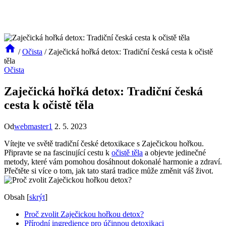
/
Očista
/
Zaječická hořká detox: Tradiční česká cesta k očistě
těla
Očista
Zaječická hořká detox: Tradiční česká
cesta k očistě těla
Od
webmaster1
2. 5. 2023
Vítejte ve světě tradiční české detoxikace​ s Zaječickou hořkou.
Připravte se na fascinující cestu k
očistě těla
a objevte‍ jedinečné
metody, které vám pomohou dosáhnout dokonalé harmonie a zdraví.
Přečtěte si více‍ o tom, jak tato‌ stará tradice může změnit váš život.
Obsah
[
skrýt
]
Proč zvolit⁤ Zaječickou hořkou ‍detox?
Přírodní ingredience pro účinnou detoxikaci