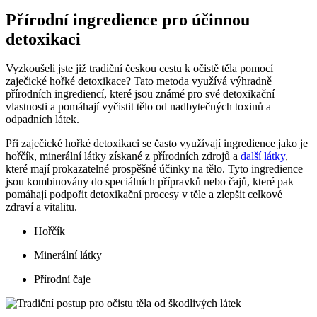
Přírodní ingredience pro účinnou
detoxikaci
Vyzkoušeli jste‌ již ⁣tradiční českou cestu k očistě⁤ těla⁤ pomocí
zaječické hořké⁤ detoxikace? Tato‌ metoda využívá výhradně
přírodních ingrediencí, které jsou známé pro své detoxikační
vlastnosti‍ a pomáhají⁤ vyčistit tělo od nadbytečných toxinů a
odpadních⁢ látek.
Při zaječické hořké detoxikaci se často využívají‌ ingredience jako je
hořčík, minerální látky získané ‌z přírodních zdrojů a
další látky
,​
které mají prokazatelné prospěšné účinky na⁣ tělo. ⁢Tyto⁢ ingredience
jsou kombinovány ‍do speciálních přípravků ⁢nebo čajů, které pak
pomáhají podpořit detoxikační procesy v těle a zlepšit celkové
zdraví a vitalitu.
Hořčík
Minerální‌ látky
Přírodní čaje