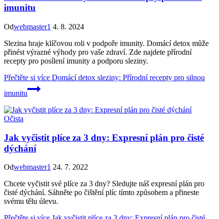
imunitu
Od
webmaster1
4. 8. 2024
Slezina hraje klíčovou roli v podpoře imunity. Domácí detox může
přinést výrazné výhody pro vaše zdraví. Zde najdete přírodní
recepty pro posílení imunity a podporu sleziny.
Přečtěte si více
Domácí detox sleziny: Přírodní recepty pro silnou
imunitu
Očista
Jak vyčistit plíce za 3 dny: Expresní plán pro čisté
dýchání
Od
webmaster1
24. 7. 2022
Chcete vyčistit své plíce za 3 dny? Sledujte náš expresní plán pro
čisté dýchání. Sáhněte po čištění plíc tímto způsobem a přineste
svému tělu úlevu.
Přečtěte si více
Jak vyčistit plíce za 3 dny: Expresní plán pro čisté