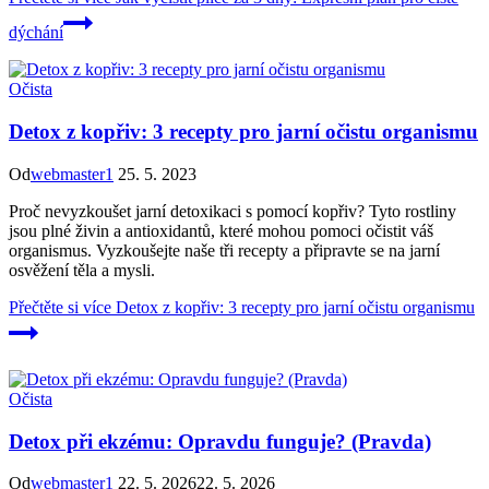
dýchání
Očista
Detox z kopřiv: 3 recepty pro jarní očistu organismu
Od
webmaster1
25. 5. 2023
Proč nevyzkoušet jarní detoxikaci s pomocí kopřiv? Tyto rostliny
jsou plné živin a antioxidantů, které mohou pomoci očistit váš
organismus. Vyzkoušejte naše tři recepty a připravte se na jarní
osvěžení těla a mysli.
Přečtěte si více
Detox z kopřiv: 3 recepty pro jarní očistu organismu
Očista
Detox při ekzému: Opravdu funguje? (Pravda)
Od
webmaster1
22. 5. 2026
22. 5. 2026