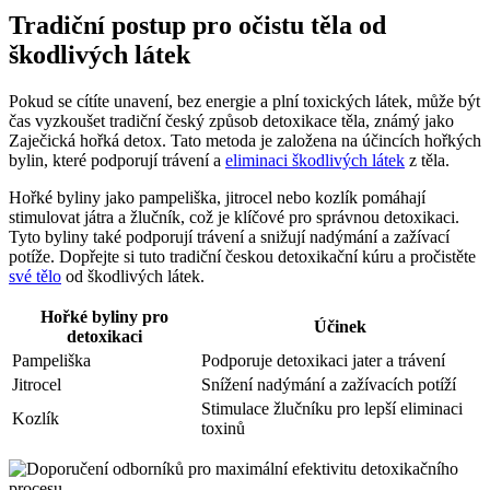
Tradiční postup pro‍ očistu těla od
škodlivých látek
Pokud se cítíte unavení,⁢ bez energie a plní toxických‍ látek, může být
čas vyzkoušet ⁤tradiční český‍ způsob detoxikace těla, známý jako
Zaječická hořká detox. Tato metoda je ⁣založena na​ účincích hořkých⁣
bylin, které podporují trávení ⁣a
eliminaci škodlivých látek
z těla.
Hořké byliny ⁣jako pampeliška, jitrocel nebo kozlík ‌pomáhají
stimulovat ⁤játra a‍ žlučník, ⁢což je klíčové ​pro správnou detoxikaci.
Tyto byliny také podporují trávení a snižují ⁣nadýmání ‌a zažívací
potíže.⁢ Dopřejte si tuto tradiční českou detoxikační kúru a pročistěte
své tělo
⁣od škodlivých látek.
Hořké ⁤byliny pro
Účinek
detoxikaci
Pampeliška
Podporuje detoxikaci jater​ a trávení
Jitrocel
Snížení​ nadýmání a zažívacích potíží
Stimulace ⁣žlučníku pro lepší eliminaci
Kozlík
⁣toxinů