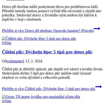
Detox při ekzému může poskytnout úlevu pro problémovou kůži.
Přírodní metody mohou pomoci vyčistit tělo od toxinů a zlepšit stav
pokožky. Sledování stravy a životního stylu mohou být klíčem k
úspěchu v boji s ekzémem.
Přečtěte si více
Detox při ekzému: Opravdu funguje? (Pravda)
Očista
Čištění plic: Dýchejte lépe: 5 tipů pro detox plic
Od
webmaster1
13. 2. 2024
Čištění plic je důležitý způsob, jak zlepšit své zdraví a kvalitu života.
Sledováním těchto 5 tipů pro detox plic můžete znát výrazné
zlepšení ve svém dýchání a celkovém pohodlí.
Přečtěte si více
Čištění plic: Dýchejte lépe: 5 tipů pro detox plic
Očista