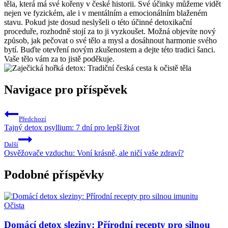
těla, která má své ‌kořeny v české historii. Své účinky můžeme vidět
nejen ve fyzickém, ale i v mentálním a ​emocionálním⁢ blaženém
⁢stavu.⁣ Pokud ​jste dosud neslyšeli o této účinné​ detoxikační
proceduře, rozhodně stojí za ​to ji vyzkoušet.⁢ Možná objevíte nový
způsob, jak pečovat⁤ o své tělo ‍a mysl a dosáhnout harmonie ⁢svého
bytí. ⁢Buďte otevření novým zkušenostem a dejte této tradici šanci.
Vaše tělo⁢ vám‍ za to jistě ‌poděkuje.
Navigace pro příspěvek
Předchozí
Tajný detox psyllium: 7 dní pro lepší život
Další
Osvěžovače vzduchu: Voní krásně, ale ničí vaše zdraví?
Podobné příspěvky
Očista
Domácí detox sleziny: Přírodní recepty pro silnou