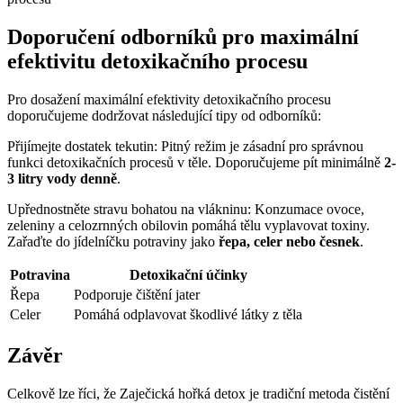
Doporučení ⁣odborníků pro maximální
efektivitu detoxikačního procesu
Pro dosažení maximální efektivity detoxikačního procesu
doporučujeme dodržovat následující tipy od odborníků:
Přijímejte dostatek tekutin: Pitný režim je zásadní pro správnou
funkci detoxikačních procesů ⁤v těle. ⁢Doporučujeme‌ pít minimálně
2-
3 litry ‌vody denně
.
Upřednostněte stravu⁢ bohatou na​ vlákninu: Konzumace ovoce,
zeleniny a celozrnných obilovin⁤ pomáhá tělu‌ vyplavovat toxiny.‍
Zařaďte⁤ do jídelníčku potraviny ⁤jako
řepa, ‍celer nebo⁣ česnek
.
Potravina
Detoxikační účinky
Řepa
Podporuje⁣ čištění jater
Celer
Pomáhá odplavovat škodlivé látky z těla
Závěr
Celkově lze říci, že ‌Zaječická hořká detox je tradiční⁢ metoda čistění