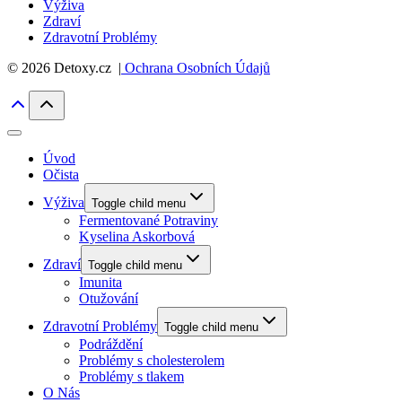
Výživa
Zdraví
Zdravotní Problémy
© 2026 Detoxy.cz |
Ochrana Osobních Údajů
Úvod
Očista
Výživa
Toggle child menu
Fermentované Potraviny
Kyselina Askorbová
Zdraví
Toggle child menu
Imunita
Otužování
Zdravotní Problémy
Toggle child menu
Podráždění
Problémy s cholesterolem
Problémy s tlakem
O Nás