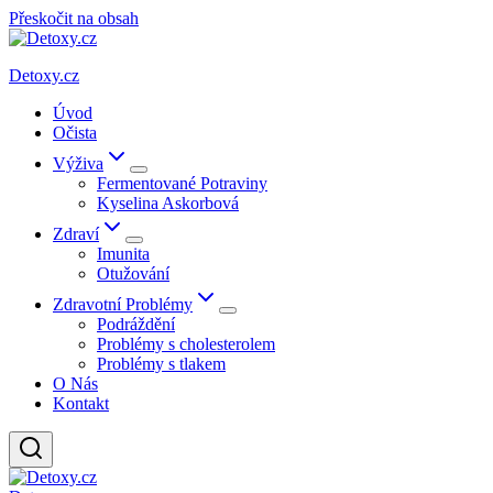
Přeskočit na obsah
Detoxy.cz
Úvod
Očista
Výživa
Fermentované Potraviny
Kyselina Askorbová
Zdraví
Imunita
Otužování
Zdravotní Problémy
Podráždění
Problémy s cholesterolem
Problémy s tlakem
O Nás
Kontakt