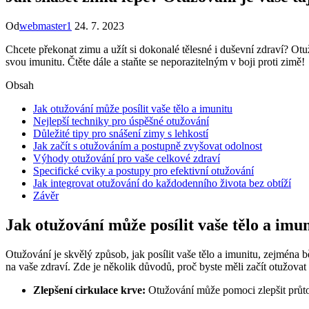
Od
webmaster1
24. 7. 2023
Chcete překonat zimu a užít si dokonalé tělesné i duševní zdraví? Otu
svou imunitu. Čtěte dále a staňte se neporazitelným v boji proti zimě!
Obsah
Jak otužování může posílit vaše tělo a imunitu
Nejlepší techniky pro úspěšné otužování
Důležité tipy pro snášení zimy s lehkostí
Jak začít s otužováním a postupně zvyšovat odolnost
Výhody otužování pro vaše celkové zdraví
Specifické cviky a postupy pro efektivní otužování
Jak integrovat otužování do každodenního života bez obtíží
Závěr
Jak otužování může posílit vaše tělo a imu
Otužování je skvělý způsob, jak posílit vaše tělo a imunitu, zejmén
na vaše zdraví. Zde je několik důvodů, proč byste měli začít otužovat
Zlepšení cirkulace krve:
Otužování může pomoci zlepšit průtok