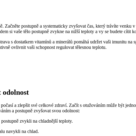
imě. Začněte postupně a systematicky zvyšovat čas, který trávíte venk
dem si vaše tělo postupně zvykne na nižší teploty a vy se budete cítit 
trava s dostatkem vitamínů a minerálů pomáhá udržet vaši imunitu na sp
vně ovlivnit vaši schopnost regulovat tělesnou teplotu.
t odolnost
počasí a zlepšit své celkové zdraví. Začít s otužováním může být jednod
ováním a postupně zvyšovat svou odolnost:
postupně zvykli na chladnější teploty.
alu navykli na chlad.