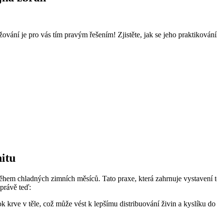
žování je pro vás tím pravým řešením! Zjistěte, jak se jeho praktikován
nitu
a během chladných zimních měsíců. Tato praxe, která zahrnuje vystaven
 právě teď:
 krve v těle, což může vést k lepšímu distribuování živin a kyslíku do