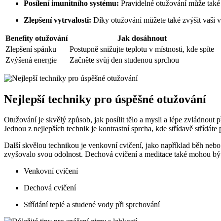
Posílení imunitního systému:
Pravidelné otužování může také
Zlepšení vytrvalosti:
Díky otužování můžete také zvýšit vaši v
Benefity otužování
Jak dosáhnout
Zlepšení spánku
Postupně snižujte teplotu v místnosti, kde spíte
Zvýšená energie
Začněte svůj den studenou sprchou
Nejlepší techniky pro úspěšné otužování
Otužování je skvělý způsob, jak posílit tělo a mysli a lépe zvládnout 
Jednou z nejlepších technik je kontrastní sprcha, kde střídavě střídáte
Další skvělou technikou je venkovní cvičení, jako například běh neb
zvyšovalo svou odolnost. Dechová cvičení a meditace také mohou být 
Venkovní cvičení
Dechová cvičení
Střídání teplé a studené vody při sprchování