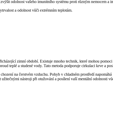
 zvýšit odolnost vašeho imunitního systému proti různým nemocem a i
ytrvalost a odolnost vůči extrémním teplotám.
přicházející zimní období. Existuje mnoho technik, které mohou pomoci z
 proud teplé a studené vody. Tato metoda podporuje cirkulaci krve a posi
o chození na čerstvém vzduchu. Pohyb v chladném prostředí napomáhá k
užitečnými nástroji při otužování a posílení vaší mentální odolnosti 