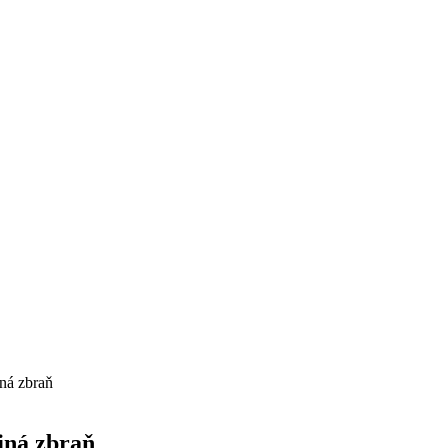
jná zbraň
ajná zbraň