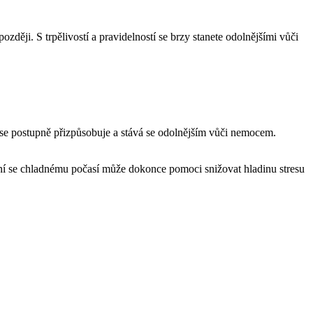
zději. S trpělivostí a pravidelností se brzy stanete odolnějšími vůči
o se postupně přizpůsobuje a stává se odolnějším vůči nemocem.
vání se chladnému počasí může dokonce pomoci snižovat hladinu stresu