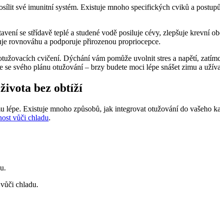
posílit své imunitní systém. Existuje mnoho specifických cviků a postu
tavení se střídavě teplé a studené vodě posiluje cévy, zlepšuje krevní
uje rovnováhu a podporuje přirozenou propriocepce.
žovacích cvičení. Dýchání vám pomůže uvolnit stres a napětí, zatímco 
žte se svého plánu otužování – brzy budete moci lépe snášet zimu a uží
života bez obtíží
mu lépe. Existuje mnoho způsobů, jak integrovat otužování do vašeho ka
ost vůči chladu
.
u.
vůči chladu.