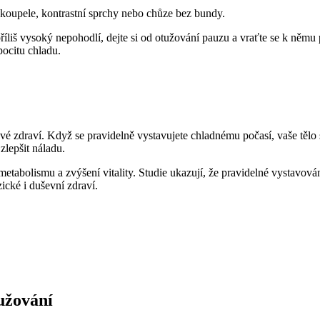
 koupele, kontrastní sprchy nebo chůze bez bundy.
íliš vysoký nepohodlí, dejte si od otužování pauzu a vraťte se k němu po
ocitu chladu.
lkové zdraví. Když se pravidelně vystavujete chladnému počasí, vaše těl
zlepšit náladu.
 metabolismu a zvýšení vitality. Studie ukazují, že pravidelné vystavo
zické i duševní zdraví.
tužování