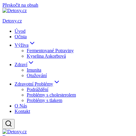
Přeskočit na obsah
Detoxy.cz
Úvod
Očista
Výživa
Fermentované Potraviny
Kyselina Askorbová
Zdraví
Imunita
Otužování
Zdravotní Problémy
Podráždění
Problémy s cholesterolem
Problémy s tlakem
O Nás
Kontakt