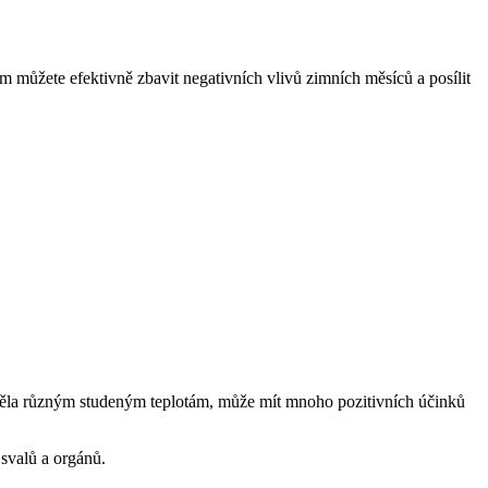
ím můžete efektivně zbavit negativních vlivů zimních měsíců a posílit
í těla různým studeným teplotám, může mít mnoho pozitivních účinků
 svalů a orgánů.