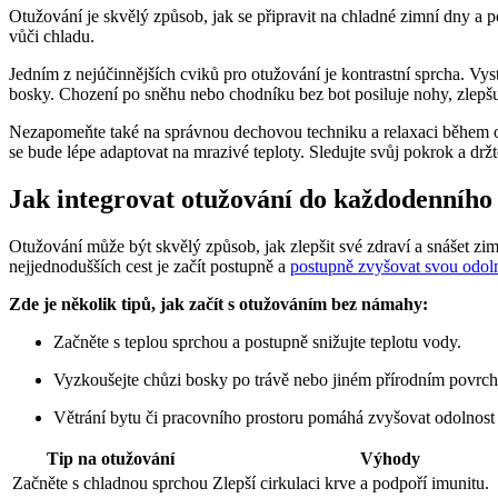
Otužování je skvělý způsob, jak se připravit na chladné zimní dny a 
vůči chladu.
Jedním z nejúčinnějších cviků pro otužování je kontrastní sprcha. Vys
bosky. Chození po sněhu nebo chodníku bez bot posiluje nohy, zlepš
Nezapomeňte také na správnou dechovou techniku a relaxaci během otu
se bude lépe adaptovat na mrazivé teploty. Sledujte svůj pokrok a dr
Jak integrovat otužování do každodenního 
Otužování může být skvělý způsob, jak zlepšit své zdraví a snášet zi
nejjednodušších cest je začít postupně a
postupně zvyšovat svou odoln
Zde je několik tipů, jak začít s otužováním bez námahy:
Začněte s teplou sprchou a postupně snižujte teplotu vody.
Vyzkoušejte chůzi bosky po trávě nebo jiném přírodním povrch
Větrání bytu či pracovního prostoru pomáhá zvyšovat odolnost 
Tip na otužování
Výhody
Začněte s chladnou sprchou
Zlepší cirkulaci krve a podpoří imunitu.