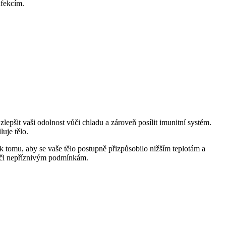
nfekcím.
lepšit vaši odolnost vůči chladu a zároveň posílit imunitní systém.
luje tělo.
 tomu, aby se vaše tělo postupně přizpůsobilo nižším teplotám a
vůči nepříznivým podmínkám.