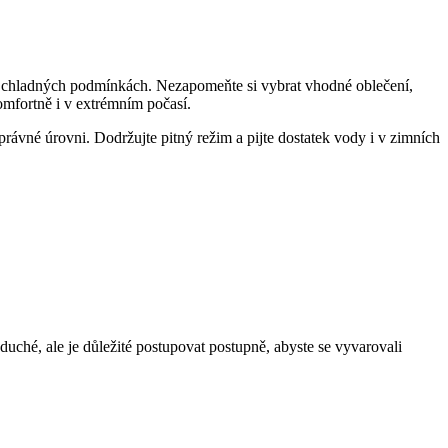
u v chladných podmínkách. Nezapomeňte si vybrat vhodné oblečení,
komfortně i v extrémním počasí.
rávné úrovni. Dodržujte pitný režim a pijte dostatek vody i v zimních
uché, ale je důležité postupovat postupně, abyste se vyvarovali