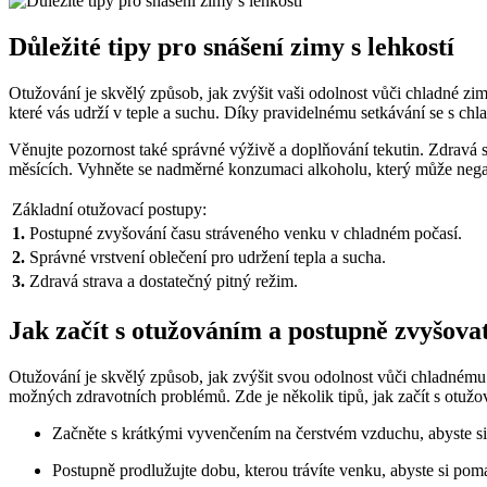
Důležité tipy pro snášení zimy s lehkostí
Otužování je skvělý způsob, jak zvýšit vaši odolnost vůči chladné z
které vás udrží v teple a suchu. Díky pravidelnému setkávání se s chla
Věnujte pozornost také správné výživě a doplňování tekutin. Zdravá s
měsících. Vyhněte se nadměrné konzumaci alkoholu, který může negati
Základní otužovací postupy:
1.
Postupné zvyšování času stráveného venku v chladném počasí.
2.
Správné vrstvení oblečení pro udržení tepla a sucha.
3.
Zdravá strava a dostatečný pitný režim.
Jak začít s otužováním a postupně zvyšova
Otužování je skvělý způsob, jak zvýšit svou odolnost vůči chladnému 
možných zdravotních problémů. Zde je několik tipů, jak začít s otuž
Začněte s krátkými vyvenčením na čerstvém vzduchu, abyste si 
Postupně prodlužujte dobu, kterou trávíte venku, abyste si pom