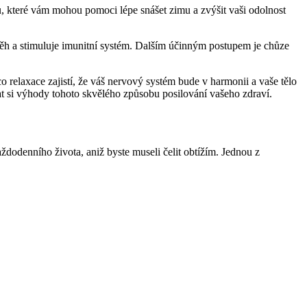
pů, které vám mohou pomoci lépe snášet zimu a zvýšit vaši odolnost
 oběh a stimuluje imunitní systém. Dalším účinným postupem je chůze
relaxace zajistí, že váš nervový systém bude v harmonii a vaše tělo
vat si výhody tohoto skvělého způsobu posilování vašeho zdraví.
ždodenního života, aniž byste museli čelit obtížím. Jednou z