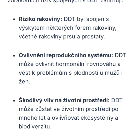
zdravotních rizik spojených s DDT zahrnují:
Riziko rakoviny:
DDT byl spojen s
výskytem některých forem rakoviny,
včetně rakoviny prsu a prostaty.
Ovlivnění reprodukčního systému:
DDT
může ovlivnit hormonální rovnováhu a
vést k problémům s plodností u mužů i
žen.
Škodlivý vliv na životní prostředí:
DDT
může zůstat ve životním prostředí po
mnoho let a ovlivňovat ekosystémy a
biodiverzitu.