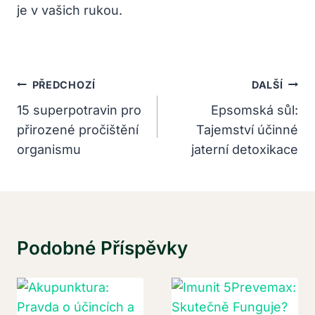
je v vašich rukou.
Navigace
PŘEDCHOZÍ
DALŠÍ
Pro
15 superpotravin pro
Epsomská sůl:
přirozené pročištění
Tajemství účinné
Příspěvek
organismu
jaterní detoxikace
Podobné Příspěvky