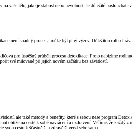
na vaše tělo, jako je slabost nebo nevolnost. Je důležité poslouchat s
kace není snadný proces a může být plný výzev. Důležitou roli sehráva
klíčová pro úspěšný průběh procesu detoxikace. Proto nabízíme rodinné
ořit své milované při jejich novém začátku bez závislostí.
závislostí, ale také metody a benefity, které s sebou nese program Detox
nat obtíže na cestě k sobě navrácení a uzdravení. Věříme, že každý z n
e svou cestu k šťastnější a zdravější verzi sebe sama.