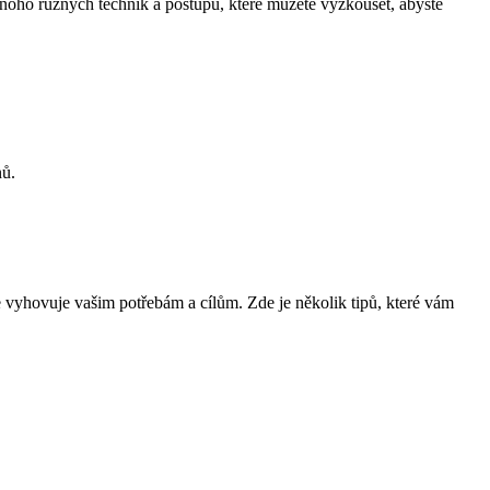
 mnoho různých technik a postupů, které můžete vyzkoušet, abyste
nů.
pe vyhovuje vašim potřebám a cílům. Zde je několik tipů, které vám