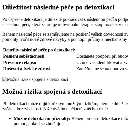
Důležitost následné péče po detoxikaci
Po úspěšné detoxikaci je důležité pokračovat s následnou péčí a pod
následnou péči, která zahrnuje individuální terapie, skupinové sezen
Během následné péče se zaměřujeme na posílení vašich dovedností zvl
pomohly tvořit nové zdravé návyky a pochopit příčiny a mechanismy v
Benefity následné péče po detoxikaci:
Posílení soběstačnosti
Dostanete podporu při budov
Prevence relapsu
Učíme vás identifikovat a zv
Duševní a fyzické zdraví
Zaměřujeme se na obnovu vaše
Možná rizika spojená s detoxikací
Při detoxikaci může dojít k různým možným rizikům, které je důležité
začátek bez závislostí. Níže uvádíme některá z těchto rizik:
Možné detoxikační příznaky:
Během procesu detoxikace můžete
pomoc, pokud se zhoršují.