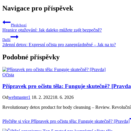
Navigace pro příspěvek
Předchozí
Hranice otužování: Jak daleko můžete zajít bezpečně?
Další
2denní detox: Expresní očista pro zaneprázdněné – Jak na to?
Podobné příspěvky
Očista
Přípravek pro očistu těla: Funguje skutečně? [Pravda
Od
webmaster1
18. 2. 2022
18. 6. 2026
Revolutionary detox product for body cleansing – Review. Revoluční p
Přečtěte si více
Přípravek pro očistu těla: Funguje skutečně? [Pravda]