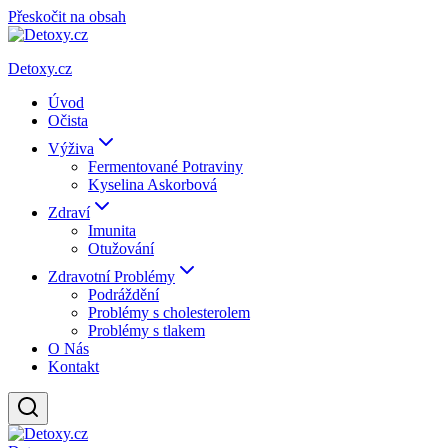
Přeskočit na obsah
Detoxy.cz
Úvod
Očista
Výživa
Fermentované Potraviny
Kyselina Askorbová
Zdraví
Imunita
Otužování
Zdravotní Problémy
Podráždění
Problémy s cholesterolem
Problémy s tlakem
O Nás
Kontakt