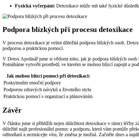
Fyzická vyčerpání:
Detoxikace může mít také fyzické důsledky 
Podpora blízkých při procesu detoxikace
V procesu detoxikace je velmi důležitá podpora blízkých osob. Detoxi
podporou a praktickou pomocí.
V Detox Apolinář jsme si vědomi toho, jak je podpora blízkých osob 
Pomáháme vytvořit prostředí, ve kterém se mohou blízcí zapojit a podp
Jak mohou blízcí pomoci při detoxikaci:
Poskytnutím emoční podpory
Podporou zdravých návyků a životního stylu
Praktickou pomocí s organizací a plánováním
Závěr
V článku jsme si přiblížili nejen důležitost detoxikace v rámci léčby 
důležité najít profesionální pomoc a podporu, která vám pomůže překo
odhodlaní a neztrácejte víru, že změna je možná. Začněte dnes a najdět