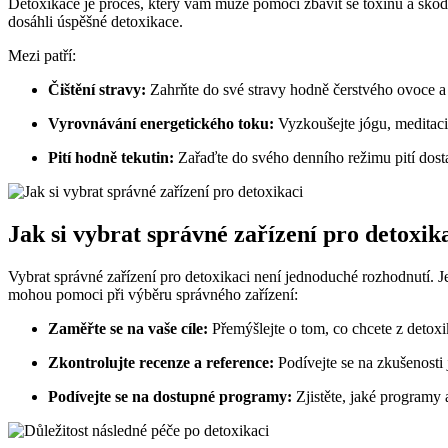
Detoxikace je proces, který vám může pomoci zbavit se toxinů a škodli
dosáhli úspěšné detoxikace.
Mezi patří:
Čištění stravy:
Zahrňte do své stravy hodně čerstvého ovoce a 
Vyrovnávání energetického toku:
Vyzkoušejte jógu, meditaci
Pití hodně tekutin:
Zařaďte do svého denního režimu pití dost
Jak si vybrat správné zařízení pro detoxik
Vybrat správné zařízení pro detoxikaci není jednoduché rozhodnutí. Je
mohou pomoci při výběru správného zařízení:
Zaměřte se na vaše cíle:
Přemýšlejte o tom, co chcete z detoxik
Zkontrolujte recenze a reference:
Podívejte se na zkušenosti 
Podívejte se na dostupné programy:
Zjistěte, jaké programy a