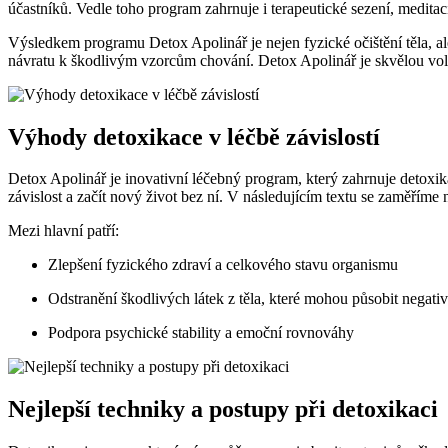
účastníků. Vedle toho program zahrnuje i terapeutické sezení, meditac
Výsledkem programu Detox Apolinář je nejen fyzické očištění těla, al
návratu k škodlivým vzorcům chování. Detox Apolinář je skvělou volbou
Výhody detoxikace v léčbě závislostí
Detox Apolinář je inovativní léčebný program, který zahrnuje detoxika
závislost a začít nový život bez ní. V následujícím textu se zaměříme 
Mezi hlavní patří:
Zlepšení fyzického zdraví a celkového stavu organismu
Odstranění škodlivých látek z těla, které mohou působit negati
Podpora psychické stability a emoční rovnováhy
Nejlepší techniky a postupy při detoxikaci