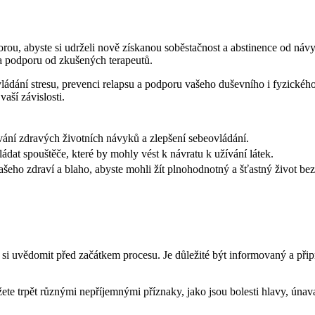
porou, abyste si udrželi nově získanou soběstačnost a abstinence od n
í a podporu od zkušených terapeutů.
ádání stresu, prevenci relapsu a podporu vašeho duševního i fyzickéh
aší závislosti.
ání zdravých životních návyků a zlepšení sebeovládání.
ládat spouštěče, které by mohly vést k návratu k užívání látek.
ho zdraví a blaho, abyste mohli žít plnohodnotný a šťastný život bez 
 si uvědomit před začátkem procesu. Je důležité být informovaný a při
 trpět různými nepříjemnými příznaky, jako jsou bolesti hlavy, únava