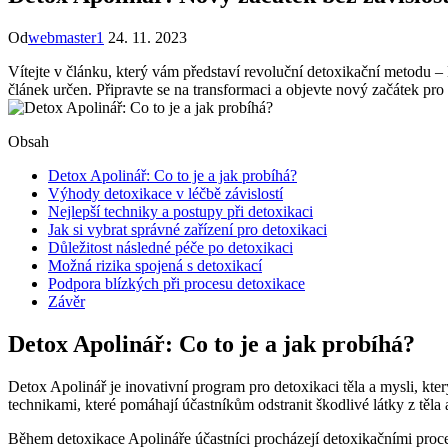
Od
webmaster1
24. 11. 2023
Vítejte v článku, který vám představí revoluční detoxikační metodu – 
článek určen. Připravte se na transformaci a objevte nový začátek pro s
Obsah
Detox Apolinář: Co to je a jak probíhá?
Výhody detoxikace v léčbě závislostí
Nejlepší techniky a postupy při detoxikaci
Jak si vybrat správné zařízení pro detoxikaci
Důležitost následné péče po detoxikaci
Možná rizika spojená s detoxikací
Podpora blízkých při procesu detoxikace
Závěr
Detox Apolinář: Co to je a jak probíhá?
Detox Apolinář je inovativní program pro detoxikaci těla a mysli, kt
technikami, které pomáhají účastníkům odstranit škodlivé látky z těl
Během detoxikace Apolináře účastníci procházejí detoxikačními procedur