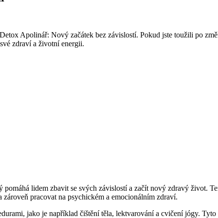
Detox Apolinář: Nový začátek bez závislostí. Pokud jste toužili po změn
vé zdraví a životní energii.
erý pomáhá lidem zbavit se svých závislostí a začít nový zdravý život.
a a zároveň pracovat na psychickém a emocionálním zdraví.
ami, jako je například čištění těla, lektvarování a cvičení jógy. Tyto 