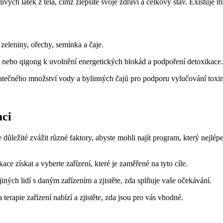
vých látek z těla, čímž zlepšíte svoje zdraví a celkový stav. Existuje
zeleniny, ořechy, semínka a čaje.
 nebo qigong k uvolnění energetických blokád a podpoření detoxikace.
atečného množství vody a bylinných čajů pro podporu vylučování toxi
aci
 důležité zvážit různé faktory, abyste mohli najít program, který nejlé
ace získat a vyberte zařízení, které je zaměřené na tyto cíle.
jiných lidí s daným zařízením a zjistěte, zda splňuje vaše očekávání.
 terapie zařízení nabízí a zjistěte, zda jsou pro vás vhodné.