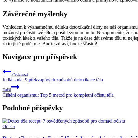
Závěrečné myšlenky
Vzhledem k významnému účinku detoxikační diety na náš organismus, 
možnost pročistit své tělo a posílit svou imunitu. Nezapomeňte, že s
toxických látek z vašeho těla. Takže je na čase dát svému tělu tu nejle
za to jistě poděkuje. Buďte zdraví, buďte šťastní!
Navigace pro příspěvek
Předchozí
Jedlá soda: 9 překvapivých způsobů detoxikace těla
Další
Čištění organismu: Top 5 metod pro kompletní očistu těla
Podobné příspěvky
Očista