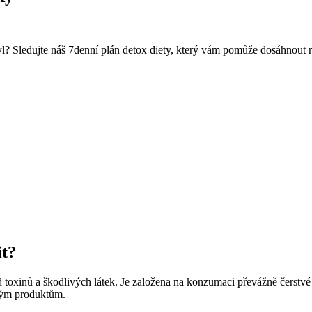
tyl? Sledujte náš 7denní plán detox diety, který vám pomůže dosáhnout 
it?
od toxinů a škodlivých látek. Je založena na konzumaci převážně čerstvé
ným produktům.