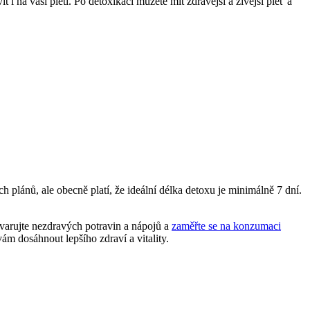
i na vaší pleti. Po detoxikaci můžete mít zdravější a živější pleť a
 plánů, ale obecně platí, že ideální délka detoxu je minimálně 7 dní.
varujte nezdravých potravin a nápojů a
zaměřte se na konzumaci
m dosáhnout lepšího zdraví a vitality.