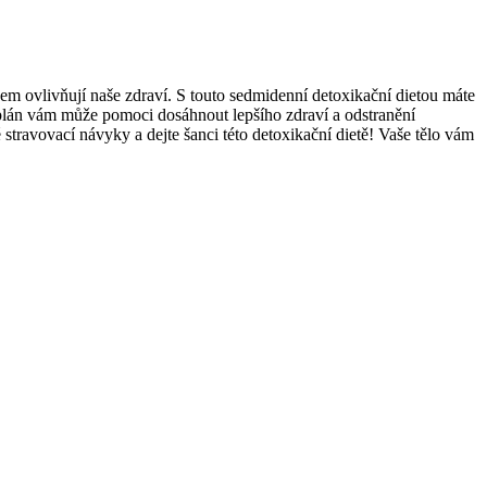
 ovlivňují naše zdraví. S touto sedmidenní detoxikační dietou máte
o plán vám může pomoci dosáhnout lepšího zdraví a odstranění
é stravovací návyky a dejte šanci této detoxikační dietě! Vaše tělo vám