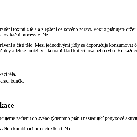
nění toxinů z těla a zlepšení celkového zdraví. Pokud plánujete držet
etoxikační procesy v těle.
trávení a čistí tělo. Mezi jednotlivými jídly se doporučuje konzumovat č
těniny a lehké proteiny jako například kuřecí prsa nebo rybu. Ke každé
aci těla.
neraci buněk.
kace
ručujeme začlenit do svého týdenního plánu následující pohybové aktivi
kvělou kombinací pro detoxikaci těla.