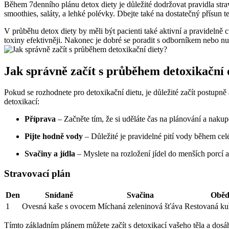
Během 7denního plánu detox diety je důležité dodržovat pravidla str
smoothies, saláty, a lehké polévky. Dbejte také na dostatečný přísun 
V průběhu detox diety by měli být pacienti také aktivní a pravidelně c
toxiny efektivněji. Nakonec je dobré se poradit s odborníkem nebo nu
Jak správně začít s průběhem detoxikační 
Pokud se rozhodnete pro detoxikační dietu, je důležité začít postupn
detoxikací:
Příprava
– Začněte tím, že si uděláte čas na plánování a naku
Pijte hodně vody
– Důležité je pravidelné pití vody během ce
Svačiny a jídla
– Myslete na rozložení jídel do menších porcí 
Stravovací plán
Den
Snídaně
Svačina
Obě
1
Ovesná kaše s ovocem
Míchaná zeleninová šťáva
Restovaná kuř
Tímto základním plánem můžete začít s detoxikací vašeho těla a dosáh