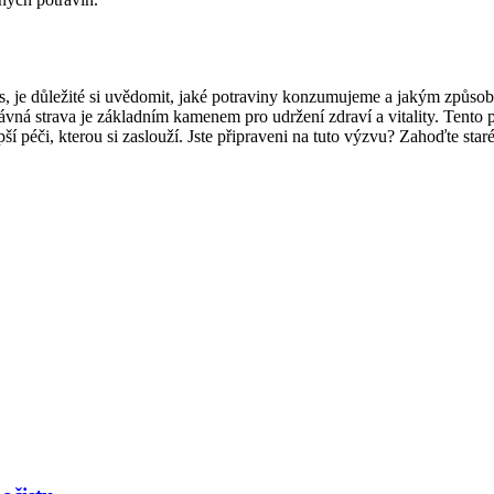
je důležité si uvědomit, jaké potraviny konzumujeme a jakým způsobem
právná strava je základním kamenem pro udržení zdraví a vitality. Tent
pší péči, kterou si zaslouží. Jste připraveni na tuto výzvu? Zahoďte star