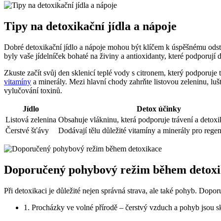
Tipy na detoxikační jídla a nápoje
Dobré detoxikační jídlo a nápoje mohou být klíčem k úspěšnému odstra
byly vaše jídelníček bohaté na živiny a antioxidanty, které podporují d
Zkuste začít svůj den sklenicí teplé vody s citronem, který podporuje 
vitamíny
a minerály. Mezi hlavní chody zahrňte listovou zeleninu, luš
vylučování toxinů.
Jídlo
Detox účinky
Listová zelenina
Obsahuje vlákninu, která podporuje trávení a detoxik
Čerstvé šťávy
Dodávají tělu důležité vitamíny a minerály pro rege
Doporučený pohybový režim během detoxi
Při detoxikaci je důležité nejen správná strava, ale také pohyb. Dopo
1. Procházky ve volné přírodě – čerstvý vzduch a pohyb jsou s