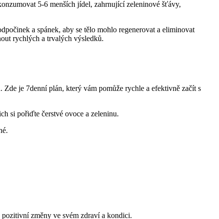
konzumovat 5-6 menších jídel, zahrnující zeleninové šťávy,
ý odpočinek a spánek, aby se tělo mohlo regenerovat a eliminovat
out rychlých a trvalých výsledků.
 Zde je 7denní plán, který vám pomůže rychle a efektivně začít s
h si pořiďte čerstvé ovoce a zeleninu.
né.
 pozitivní změny ve svém zdraví a kondici.