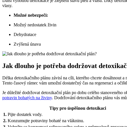
Další výhodou detoxikace je zlepšení stavu pleti a vlasů. Díky detoxik
vlasy.
Možné nebezpečí:
Možný nedostatek živin
Dehydratace
Zvýšená únava
Jak dlouho je potřeba dodržovat detoxikač
Délka detoxikačního plánu závisí na cíli, kterého chcete dosáhnout a
Tento časový rámec vám umožní dostatečný čas na regeneraci a očištěn
Je důležité dodržovat detoxikační plán po dobu celého stanoveného 
potravin bohatých na živiny
. Dodržování detoxikačního plánu vás můž
Tipy pro úspěšnou detoxikaci
1.
Pijte dostatek vody.
2.
Konzumujte potraviny bohaté na vlákninu.
3.
Vyhněte se konzumaci rafinovaného cukru a průmyslově zpracovan