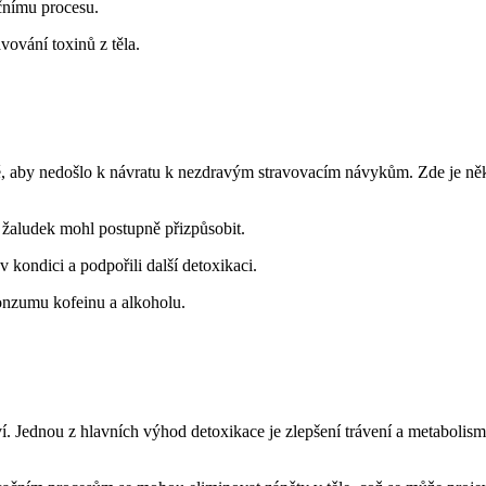
čnímu procesu.
vování toxinů z těla.
ě, aby nedošlo k návratu k nezdravým stravovacím návykům. Zde je někol
e žaludek mohl postupně přizpůsobit.
 v kondici a podpořili další detoxikaci.
onzumu kofeinu a alkoholu.
draví. Jednou z hlavních výhod detoxikace je zlepšení trávení a metabol