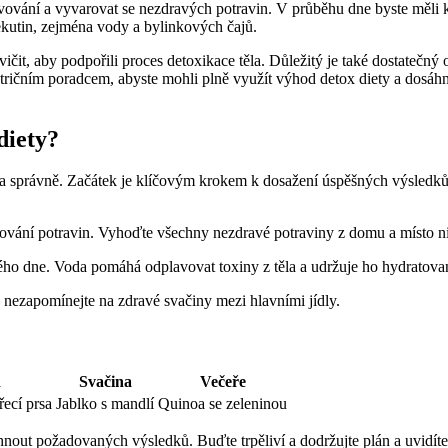
avování a vyvarovat se nezdravých potravin. V průběhu dne byste měli 
tekutin, zejména vody a bylinkových čajů.
vičit, aby podpořili proces detoxikace těla. Důležitý je také dostatečn
tričním poradcem, abyste mohli plně využít výhod detox diety a dosáhn
diety?
ě a správně. Začátek je klíčovým krokem k dosažení úspěšných výsledků.
pování potravin. Vyhoďte všechny nezdravé potraviny z domu a místo nic
lého dne. Voda pomáhá odplavovat toxiny z těla a udržuje ho hydratova
a nezapomínejte na zdravé svačiny mezi hlavními jídly.
d
Svačina
Večeře
ecí prsa
Jablko s mandlí
Quinoa se zeleninou
nout požadovaných výsledků. Buďte trpěliví a dodržujte plán a uvidíte