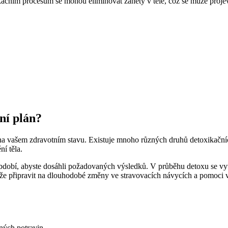
ačním procesům se mohou eliminovat záněty v těle, což se může projevit 
ní plán?
 na vašem zdravotním stavu. Existuje mnoho různých druhů detoxikačních
í těla.
období, abyste dosáhli požadovaných výsledků. V průběhu detoxu se vy
e připravit na dlouhodobé změny ve stravovacích návycích a pomoci vá
ých potravin.