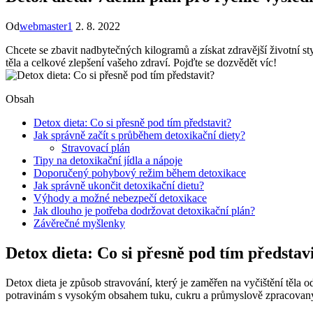
Od
webmaster1
2. 8. 2022
Chcete se zbavit nadbytečných kilogramů a získat zdravější životní s
těla a celkové zlepšení vašeho zdraví. Pojďte se dozvědět víc!
Obsah
Detox dieta: Co si přesně pod tím představit?
Jak správně začít s průběhem detoxikační diety?
Stravovací plán
Tipy na detoxikační jídla a nápoje
Doporučený pohybový režim během detoxikace
Jak správně ukončit detoxikační dietu?
Výhody a možné nebezpečí detoxikace
Jak dlouho je potřeba dodržovat detoxikační plán?
Závěrečné myšlenky
Detox dieta: Co si přesně pod tím představ
Detox dieta je způsob stravování, který je zaměřen na vyčištění těla 
potravinám s vysokým obsahem tuku, cukru a průmyslově zpracova