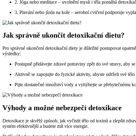
2. Jóga nebo meditace – uvolnění mysli i těla pomáhá detoxika
3. Plavání nebo jízda na kole – aerobní cvičení podporuje vypla
Jak správně ukončit detoxikační dietu?
Pro správné ukončení detoxikační diety je důležité postupovat opatrn
výsledky:
Postupně přidávejte zdravé potraviny zpět do své stravy, aby s
Aktivně se zapojujte do fyzické aktivity, abyste udrželi své tělo
Pijte dostatečné množství vody a vyhýbejte se přebytečnému k
Výhody a možné nebezpečí detoxikace
Detoxikace je skvělý způsob, jak vyčistit tělo od toxinů a zlepšit z
systém efektivnější a budete mít více energie.