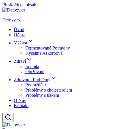
Přeskočit na obsah
Detoxy.cz
Úvod
Očista
Výživa
Fermentované Potraviny
Kyselina Askorbová
Zdraví
Imunita
Otužování
Zdravotní Problémy
Podráždění
Problémy s cholesterolem
Problémy s tlakem
O Nás
Kontakt