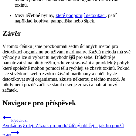
toxinů.
Mezi léčebné byliny,
které podporují detoxikaci
, patří
například kopřiva, pampeliška nebo šípek.
Závěr
V tomto článku jsme prozkoumali sedm účinných metod pro
detoxikaci organismu po užívání marihuany. Každá metoda má své
výhody a lze si vybrat tu nejvhodnější pro sebe. Důležité je
pamatovat si na pitný režim, zdravé stravování a pravidelný pohyb,
které společně mohou pomoci tělu rychleji se zbavit toxinů. Pokud
jste si vědomi svého zvyku užívání marihuany a chtěli byste
detoxikovat svůj organismus, zkuste některou z těchto metod. Je
nikdy není pozdě začít se starat o svoje zdraví a nabrat nový
začátek.
Navigace pro příspěvek
Předchozí
Avokádový olej: Zázrak pro podrážděný obličej – jak ho použít
Další