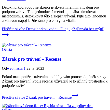
Detox horkou vodou se skořicí je skvělým ranním rituálem pro
podporu zdraví. Tato jednoduchá metoda pomáhá stimulovat
metabolismus, detoxikovat tělo a zlepšit trávení. Pijte tuto lahodnou
a zdravou nápoj každé ráno pro energii a vitalitu.
Přečtěte si více
Detox horkou vodou: Funguje? (Pravda bez mýtů)
Očista
Zázrak pro trávení – Recenze
Od
webmaster1
22. 3. 2023
Pokud máte potíže s trávením, mohl by vám pomoci doplněk stravy
Zázrak pro trávení. Podle recenzí uživatelů je to účinný prostředek k
podpoře zažívání.
Přečtěte si více
Zázrak pro trávení – Recenze