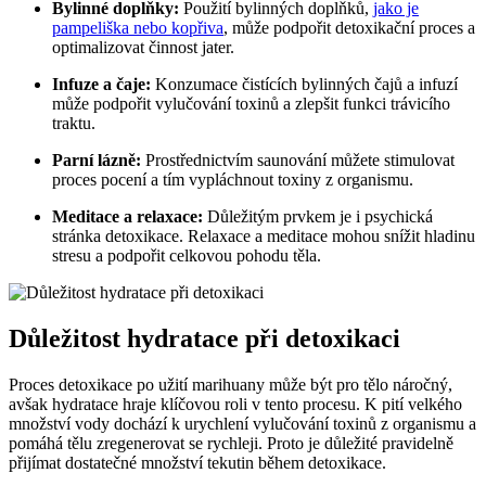
Bylinné doplňky:
Použití bylinných doplňků,
jako je
pampeliška nebo kopřiva
, může podpořit detoxikační proces a
optimalizovat činnost jater.
Infuze a čaje:
Konzumace čistících bylinných čajů a infuzí
může podpořit vylučování toxinů a zlepšit funkci trávicího
traktu.
Parní lázně:
Prostřednictvím saunování můžete stimulovat
proces pocení a tím vypláchnout toxiny z organismu.
Meditace a relaxace:
Důležitým prvkem je i psychická
stránka detoxikace. Relaxace a meditace mohou snížit hladinu
stresu a podpořit celkovou pohodu těla.
Důležitost hydratace při detoxikaci
Proces detoxikace po užití marihuany může být pro tělo náročný,
avšak hydratace hraje klíčovou roli v tento procesu. K pití velkého
množství vody dochází k urychlení vylučování toxinů z organismu a
pomáhá tělu zregenerovat se rychleji. Proto je důležité pravidelně
přijímat dostatečné množství tekutin během detoxikace.