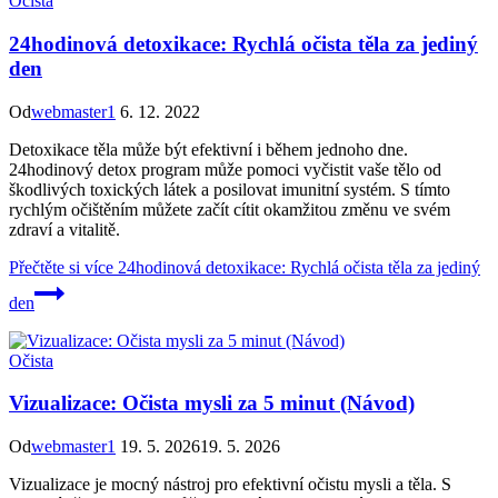
Očista
24hodinová detoxikace: Rychlá očista těla za jediný
den
Od
webmaster1
6. 12. 2022
Detoxikace těla může být efektivní i během jednoho dne.
24hodinový detox program může pomoci vyčistit vaše tělo od
škodlivých toxických látek a posilovat imunitní systém. S tímto
rychlým očištěním můžete začít cítit okamžitou změnu ve svém
zdraví a vitalitě.
Přečtěte si více
24hodinová detoxikace: Rychlá očista těla za jediný
den
Očista
Vizualizace: Očista mysli za 5 minut (Návod)
Od
webmaster1
19. 5. 2026
19. 5. 2026
Vizualizace je mocný nástroj pro efektivní očistu mysli a těla. S