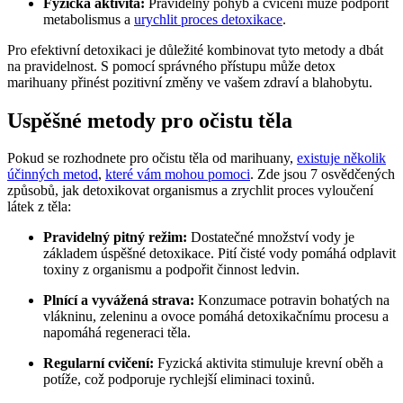
Fyzická aktivita:
Pravidelný pohyb a cvičení může podpořit
metabolismus a
urychlit proces detoxikace
.
Pro efektivní detoxikaci je důležité kombinovat tyto metody a dbát
na pravidelnost. S pomocí správného přístupu může detox
marihuany přinést pozitivní změny ve vašem zdraví a blahobytu.
Uspěšné metody pro očistu těla
Pokud se rozhodnete pro očistu těla od marihuany,
existuje několik
účinných metod
,
které vám mohou pomoci
. Zde jsou 7 osvědčených
způsobů, jak detoxikovat organismus a zrychlit proces vyloučení
látek z těla:
Pravidelný pitný režim:
Dostatečné množství vody je
základem úspěšné detoxikace. Pití čisté vody pomáhá odplavit
toxiny z organismu a podpořit činnost ledvin.
Plnící a vyvážená strava:
Konzumace potravin bohatých na
vlákninu, zeleninu a ovoce pomáhá detoxikačnímu procesu a
napomáhá regeneraci těla.
Regularní cvičení:
Fyzická aktivita stimuluje krevní oběh a
potíže, což podporuje rychlejší eliminaci toxinů.