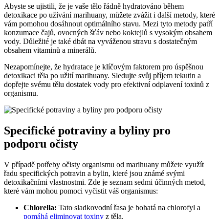
Abyste se ujistili, že je vaše tělo řádně hydratováno během
detoxikace po užívání marihuany, můžete zvážit i další metody, které
vám pomohou dosáhnout optimálního stavu. Mezi tyto metody patří
konzumace čajů, ovocných šťáv nebo koktejlů s vysokým obsahem
vody. Důležité je také dbát na vyváženou stravu s dostatečným
obsahem vitaminů a minerálů.
Nezapomínejte, že hydratace je klíčovým faktorem pro úspěšnou
detoxikaci těla po užití marihuany. Sledujte svůj příjem tekutin a
dopřejte svému tělu dostatek vody pro efektivní odplavení toxinů z
organismu.
Specifické potraviny a byliny pro
podporu očisty
V případě potřeby očisty organismu od marihuany můžete využít
řadu specifických potravin a bylin, které jsou známé svými
detoxikačními vlastnostmi. Zde je seznam sedmi účinných metod,
které vám mohou pomoci vyčistit váš organismus:
Chlorella:
Tato sladkovodní řasa je bohatá na chlorofyl a
pomáhá eliminovat toxiny
z těla.