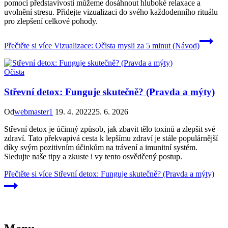
pomocí představivosti můžeme dosáhnout hluboké relaxace a
uvolnění stresu. Přidejte vizualizaci do svého každodenního rituálu
pro zlepšení celkové pohody.
Přečtěte si více
Vizualizace: Očista mysli za 5 minut (Návod)
Očista
Střevní detox: Funguje skutečně? (Pravda a mýty)
Od
webmaster1
19. 4. 2022
25. 6. 2026
Střevní detox je účinný způsob, jak zbavit tělo toxinů a zlepšit své
zdraví. Tato překvapivá cesta k lepšímu zdraví je stále populárnější
díky svým pozitivním účinkům na trávení a imunitní systém.
Sledujte naše tipy a zkuste i vy tento osvědčený postup.
Přečtěte si více
Střevní detox: Funguje skutečně? (Pravda a mýty)