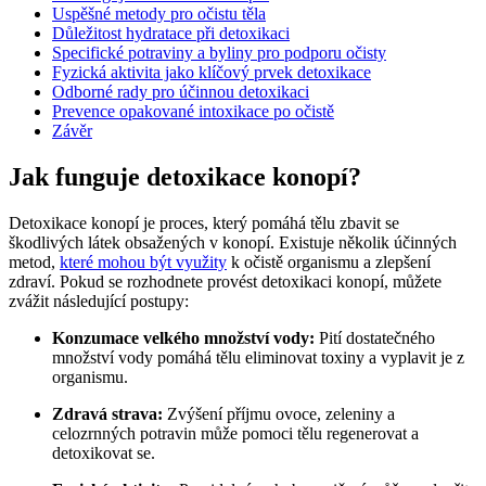
Uspěšné metody pro očistu těla
Důležitost hydratace při detoxikaci
Specifické potraviny a byliny pro podporu očisty
Fyzická aktivita jako klíčový prvek detoxikace
Odborné rady pro účinnou detoxikaci
Prevence opakované intoxikace po očistě
Závěr
Jak funguje detoxikace konopí?
Detoxikace konopí je proces, který pomáhá tělu zbavit se
škodlivých látek obsažených v konopí. Existuje několik účinných
metod,
které mohou být využity
k očistě organismu a zlepšení
zdraví. Pokud se rozhodnete provést detoxikaci konopí, můžete
zvážit následující postupy:
Konzumace velkého množství vody:
Pití dostatečného
množství vody pomáhá tělu eliminovat toxiny a vyplavit je z
organismu.
Zdravá strava:
Zvýšení příjmu ovoce, zeleniny a
celozrnných potravin může pomoci tělu regenerovat a
detoxikovat se.