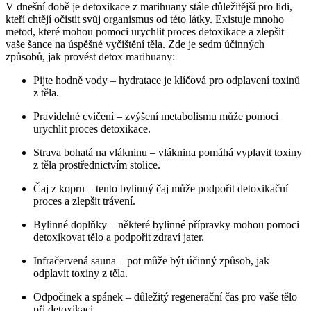
V dnešní době je detoxikace z marihuany stále důležitější pro lidi,
kteří chtějí očistit svůj organismus od této látky. Existuje mnoho
metod, které mohou pomoci urychlit proces detoxikace a zlepšit
vaše šance na úspěšné vyčištění těla. Zde je sedm účinných
způsobů, jak provést detox marihuany:
Pijte hodně vody – hydratace je klíčová pro odplavení toxinů
z těla.
Pravidelné cvičení – zvýšení metabolismu může pomoci
urychlit proces detoxikace.
Strava bohatá na vlákninu – vláknina pomáhá vyplavit toxiny
z těla prostřednictvím stolice.
Čaj z kopru – tento bylinný čaj může podpořit detoxikační
proces a zlepšit trávení.
Bylinné doplňky – některé bylinné přípravky mohou pomoci
detoxikovat tělo a podpořit zdraví jater.
Infračervená sauna – pot může být účinný způsob, jak
odplavit toxiny z těla.
Odpočinek a spánek – důležitý regenerační čas pro vaše tělo
při detoxikaci.