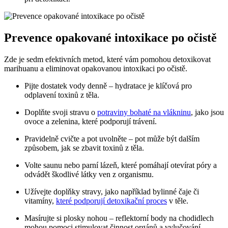
Prevence opakované intoxikace po očistě
Zde je sedm efektivních metod, které vám pomohou detoxikovat
marihuanu a eliminovat opakovanou intoxikaci po očistě.
Pijte dostatek vody denně – hydratace je klíčová pro
odplavení toxinů z těla.
Doplňte svoji stravu o
potraviny bohaté na vlákninu
, jako jsou
ovoce a zelenina, které podporují trávení.
Pravidelně cvičte a pot uvolněte – pot může být dalším
způsobem, jak se zbavit toxinů z těla.
Volte saunu nebo parní lázeň, které pomáhají otevírat póry a
odvádět škodlivé látky ven z organismu.
Užívejte doplňky stravy, jako například bylinné čaje či
vitamíny,
které podporují detoxikační proces
v těle.
Masírujte si plosky nohou – reflektorní body na chodidlech
mohou pomoci stimulovat činnost orgánů a vylučování