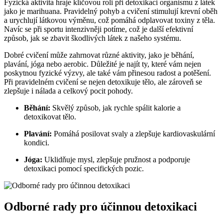
Fyzická aktivita hraje klíčovou roli při detoxikaci organismu z látek
jako je marihuana. Pravidelný pohyb a cvičení stimulují krevní oběh
a urychlují látkovou výměnu, což pomáhá odplavovat toxiny z těla.
Navíc se při sportu intenzivněji potíme, což je další efektivní
způsob, jak se zbavit škodlivých látek z našeho systému.
Dobré cvičení může zahrnovat různé aktivity, jako je běhání,
plavání, jóga nebo aerobic. Důležité je najít ty, které vám nejen
poskytnou fyzické výzvy, ale také vám přinesou radost a potěšení.
Při pravidelném cvičení se nejen detoxikuje tělo, ale zároveň se
zlepšuje i nálada a celkový pocit pohody.
Běhání:
Skvělý způsob, jak rychle spálit kalorie a
detoxikovat tělo.
Plavání:
Pomáhá posilovat svaly a zlepšuje kardiovaskulární
kondici.
Jóga:
Uklidňuje mysl, zlepšuje pružnost a podporuje
detoxikaci pomocí specifických pozic.
Odborné rady pro účinnou detoxikaci