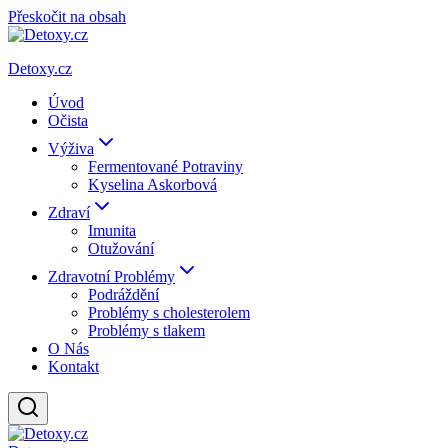
Přeskočit na obsah
Detoxy.cz
Úvod
Očista
Výživa
Fermentované Potraviny
Kyselina Askorbová
Zdraví
Imunita
Otužování
Zdravotní Problémy
Podráždění
Problémy s cholesterolem
Problémy s tlakem
O Nás
Kontakt