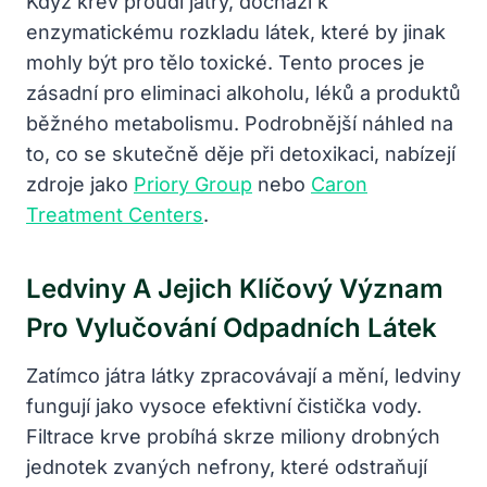
Když krev proudí játry, dochází k
enzymatickému rozkladu látek, které by jinak
mohly být pro tělo toxické. Tento proces je
zásadní pro eliminaci alkoholu, léků a produktů
běžného metabolismu. Podrobnější náhled na
to, co se skutečně děje při detoxikaci, nabízejí
zdroje jako
Priory Group
nebo
Caron
Treatment Centers
.
Ledviny A Jejich Klíčový Význam
Pro Vylučování Odpadních Látek
Zatímco játra látky zpracovávají a mění, ledviny
fungují jako vysoce efektivní čistička vody.
Filtrace krve probíhá skrze miliony drobných
jednotek zvaných nefrony, které odstraňují