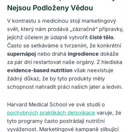
Nejsou Podloženy Vědou
V kontrastu s medicínou stojí marketingový
svět, který nám prodává „zázračné“ přípravky,
jejichž účelem je údajně vytvořit
čisté tělo
.
Často se setkáváme s tvrzením, že konkrétní
supernápoj
nebo drahá
ingredience
dokáže
za pár dní restartovat naše orgány. Z hlediska
evidence-based nutrition
však neexistuje
žádný důkaz, že by tyto produkty měly
schopnost nahradit práci našich jater a ledvin.
Harvard Medical School ve své studii o
pochybných praktikách detoxikace
varuje, že
tyto programy často postrádají nutriční
vyváženost. Marketingové kampaně slibující