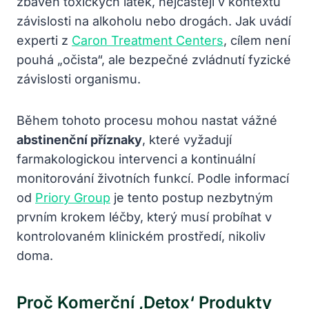
zbaven toxických látek, nejčastěji v kontextu
závislosti na alkoholu nebo drogách. Jak uvádí
experti z
Caron Treatment Centers
, cílem není
pouhá „očista“, ale bezpečné zvládnutí fyzické
závislosti organismu.
Během tohoto procesu mohou nastat vážné
abstinenční příznaky
, které vyžadují
farmakologickou intervenci a kontinuální
monitorování životních funkcí. Podle informací
od
Priory Group
je tento postup nezbytným
prvním krokem léčby, který musí probíhat v
kontrolovaném klinickém prostředí, nikoliv
doma.
Proč Komerční ‚detox‘ Produkty