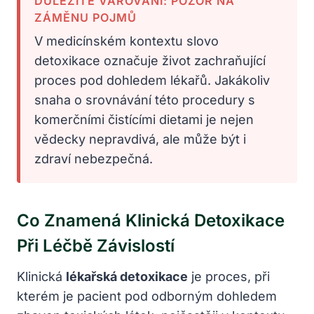
DŮLEŽITÉ VAROVÁNÍ: POZOR NA
ZÁMĚNU POJMŮ
V medicínském kontextu slovo
detoxikace označuje život zachraňující
proces pod dohledem lékařů. Jakákoliv
snaha o srovnávání této procedury s
komerčními čistícími dietami je nejen
vědecky nepravdivá, ale může být i
zdraví nebezpečná.
Co Znamená Klinická Detoxikace
Při Léčbě Závislostí
Klinická
lékařská detoxikace
je proces, při
kterém je pacient pod odborným dohledem