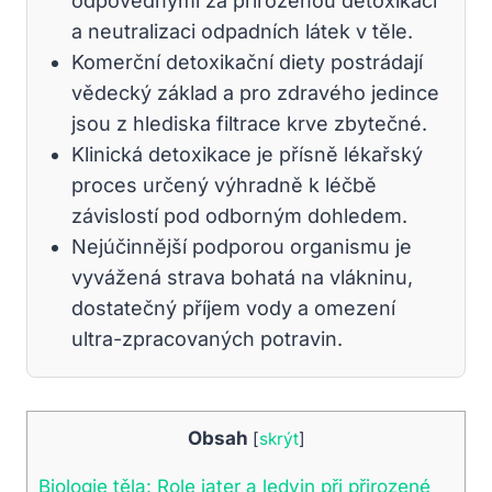
odpovědnými za přirozenou detoxikaci
a neutralizaci odpadních látek v těle.
Komerční detoxikační diety postrádají
vědecký základ a pro zdravého jedince
jsou z hlediska filtrace krve zbytečné.
Klinická detoxikace je přísně lékařský
proces určený výhradně k léčbě
závislostí pod odborným dohledem.
Nejúčinnější podporou organismu je
vyvážená strava bohatá na vlákninu,
dostatečný příjem vody a omezení
ultra-zpracovaných potravin.
Obsah
[
skrýt
]
Biologie těla: Role jater a ledvin při přirozené