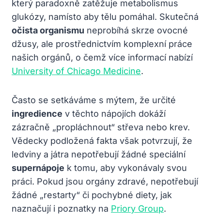
který paradoxně zatěžuje metabolismus
glukózy, namísto aby tělu pomáhal. Skutečná
očista organismu
neprobíhá skrze ovocné
džusy, ale prostřednictvím komplexní práce
našich orgánů, o čemž více informací nabízí
University of Chicago Medicine
.
Často se setkáváme s mýtem, že určité
ingredience
v těchto nápojích dokáží
zázračně „propláchnout“ střeva nebo krev.
Vědecky podložená fakta však potvrzují, že
ledviny a játra nepotřebují žádné speciální
supernápoje
k tomu, aby vykonávaly svou
práci. Pokud jsou orgány zdravé, nepotřebují
žádné „restarty“ či pochybné diety, jak
naznačují i poznatky na
Priory Group
.