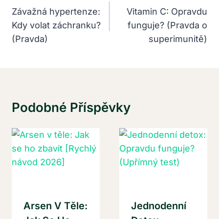
Pro
Závažná hypertenze:
Vitamin C: Opravdu
Kdy volat záchranku?
funguje? (Pravda o
Příspěvek
(Pravda)
superimunitě)
Podobné Příspěvky
Arsen V Těle:
Jednodenní