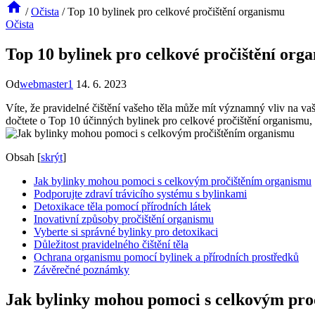
/
Očista
/
Top 10 bylinek pro celkové pročištění organismu
Očista
Top 10 bylinek pro celkové pročištění org
Od
webmaster1
14. 6. 2023
Víte, že pravidelné čištění vašeho těla může mít významný vliv na va
dočtete o Top 10 účinných bylinek pro celkové pročištění organismu, 
Obsah
[
skrýt
]
Jak bylinky mohou pomoci s celkovým pročištěním organismu
Podporujte zdraví trávicího systému s bylinkami
Detoxikace těla pomocí přírodních látek
Inovativní způsoby pročištění organismu
Vyberte si správné bylinky pro detoxikaci
Důležitost pravidelného čištění těla
Ochrana organismu pomocí bylinek a přírodních prostředků
Závěrečné poznámky
Jak bylinky mohou pomoci s celkovým pro