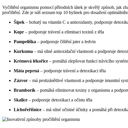
Vyčištění organismu pomocí přírodních látek je skvělý způsob, jak zb
pročištění. Zde je náš seznam top 10 bylinek pro dosažení optimálního
Šípek
– bohatý na vitamín C a antioxidanty, podporuje detoxikac
Kopr
– podporuje trávení a eliminaci toxinů z těla
Pampeliška
– podporuje čištění jater a ledvin
Kurkuma
– má silné antioxidační vlastnosti a podporuje detox
Krémová lékořice
– pomáhá zlepšovat funkci trávicího systém
Máta peprná
– podporuje trávení a detoxikaci těla
Zázvor
– má protizánětlivé vlastnosti a podporuje imunitní sys
Bramborík
– pomáhá eliminovat toxiny z organismu a podporuj
Skalice
– podporuje detoxikaci a očistu těla
Lichořeřišnice
– má silné očistné účinky a pomáhá při detoxik