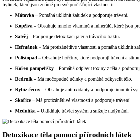
bylinek, které jsou známé pro své pročišťující vlastnosti:
Mátovka
– Pomáhá uklidnit žaludek a podporuje trávení.
Kopřiva
– Obsahuje mnoho vitamínů a minerálů, které jsou pro
Šalvěj
– Podporuje detoxikaci jater a trávicího traktu.
Heřmánek
– Má protizánětlivé vlastnosti a pomáhá uklidnit zaž
Polistopad
– Obsahuje hořčiny, které podporují trávení a stimul
Kořen pampelišky
– Pomáhá odplavit toxiny z těla a podporuje
Bedrník
– Má močopudné účinky a pomáhá odkyselit tělo.
Rybíz černý
– Obsahuje antioxidanty a podporuje imunitní sys
Skořice
– Má protizánětlivé vlastnosti a podporuje trávení.
Meduňka
– Uklidňuje trávicí systém a snižuje nadýmání.
Detoxikace těla pomocí přírodních látek