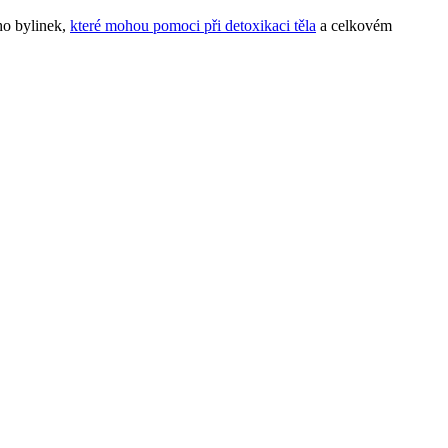
ho bylinek,
které mohou pomoci při detoxikaci těla
a celkovém