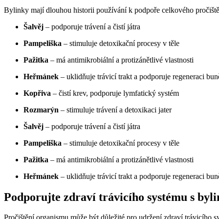
Bylinky mají dlouhou historii používání k podpoře celkového pročiště
Šalvěj
– podporuje trávení a čistí játra
Pampeliška
– stimuluje detoxikační procesy v těle
Pažitka
– má antimikrobiální a protizánětlivé vlastnosti
Heřmánek
– uklidňuje trávicí trakt a podporuje regeneraci bu
Kopřiva
– čistí krev, podporuje lymfatický systém
Rozmarýn
– stimuluje trávení a detoxikaci jater
Šalvěj
– podporuje trávení a čistí játra
Pampeliška
– stimuluje detoxikační procesy v těle
Pažitka
– má antimikrobiální a protizánětlivé vlastnosti
Heřmánek
– uklidňuje trávicí trakt a podporuje regeneraci bu
Podporujte zdraví trávicího systému s byl
Pročištění organismu může být důležité pro udržení zdraví trávicího s