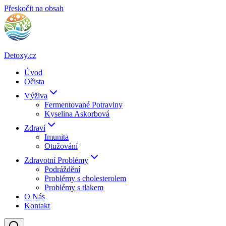
Přeskočit na obsah
Detoxy.cz
Úvod
Očista
Výživa
Fermentované Potraviny
Kyselina Askorbová
Zdraví
Imunita
Otužování
Zdravotní Problémy
Podráždění
Problémy s cholesterolem
Problémy s tlakem
O Nás
Kontakt