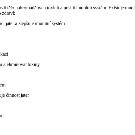
avit tělo nahromaděných toxinů a posílit imunitní systém. Existuje mno
 zdraví:
i jater a zlepšuje imunitní systém
ikaci
u a eliminovat toxiny
tém
e činnost jater
aci