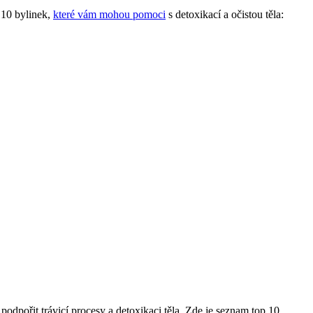
 10 bylinek,
které vám mohou pomoci
s detoxikací a očistou těla:
podpořit trávicí procesy a detoxikaci těla. Zde je seznam top 10