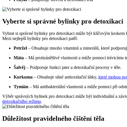
Vyberte si správné bylinky pro detoxikaci
Vybrat si správné bylinky pro detoxikaci může být klíčovým krokem k c
Mezi nejlepší bylinky pro detoxikaci patří:
Petržel
– Obsahuje mnoho vitaminů a minerálů, které podporují 
Máta
– Má protizánětlivé vlastnosti a může pomoci trávicímu tr
Šalvěj
– Podporuje funkci jater a detoxikační procesy v těle.
Kurkuma
– Obsahuje silné antioxidační látky,
které mohou pom
Tymián
– Má antibakteriální vlastnosti a může pomoci při odstr
Výběr správných bylinek pro detoxikaci může být individuální a závi
detoxikačního režimu
.
Důležitost pravidelného čištění těla