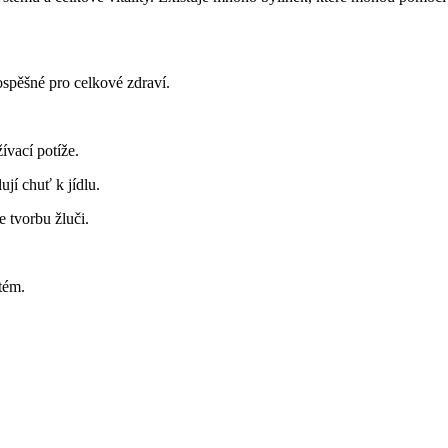
spěšné pro celkové zdraví.
ívací potíže.
ují chuť k jídlu.
 tvorbu žluči.
tém.