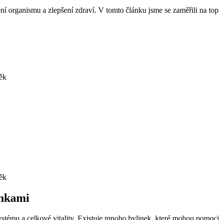
ní organismu a zlepšení zdraví. V tomto článku jsme se zaměřili na top
něk
něk
inkami
ystému a celkové vitality. Existuje mnoho bylinek, které mohou pomoci 