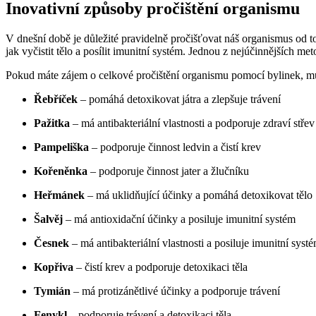
Inovativní způsoby pročištění organismu
V dnešní době je důležité pravidelně pročišťovat náš organismus od to
jak vyčistit tělo a posílit imunitní systém. Jednou z nejúčinnějších met
Pokud máte zájem o celkové pročištění organismu pomocí bylinek, mů
Řebříček
– pomáhá detoxikovat játra a zlepšuje trávení
Pažitka
– má antibakteriální vlastnosti a podporuje zdraví střev
Pampeliška
– podporuje činnost ledvin a čistí krev
Kořeněnka
– podporuje činnost jater a žlučníku
Heřmánek
– má uklidňující účinky a pomáhá detoxikovat tělo
Šalvěj
– má antioxidační účinky a posiluje imunitní systém
Česnek
– má antibakteriální vlastnosti a posiluje imunitní syst
Kopřiva
– čistí krev a podporuje detoxikaci těla
Tymián
– má protizánětlivé účinky a podporuje trávení
Fenykl
– podporuje trávení a detoxikaci těla