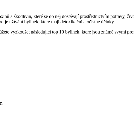
xinů a škodlivin, které se do něj dostávají prostřednictvím potravy, ži
od je užívání bylinek, které mají detoxikační a očistné účinky.
žete vyzkoušet následující top 10 bylinek, které jsou známé svými pr
ém