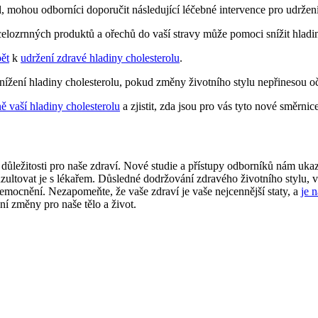
, mohou odborníci doporučit následující léčebné intervence pro udržen
celozrnných produktů a ořechů do vaší stravy může pomoci snížit hladin
ět
k
udržení zdravé hladiny cholesterolu
.
nížení hladiny cholesterolu, pokud změny životního stylu nepřinesou 
 vaší hladiny cholesterolu
a zjistit, zda jsou pro vás tyto nové směrni
důležitosti pro naše zdraví. Nové studie a přístupy odborníků nám ukaz
nzultovat je s lékařem. Důsledné dodržování zdravého životního stylu, 
emocnění. Nezapomeňte, že vaše zdraví je vaše nejcennější staty, a
je 
ní změny pro naše tělo a život.