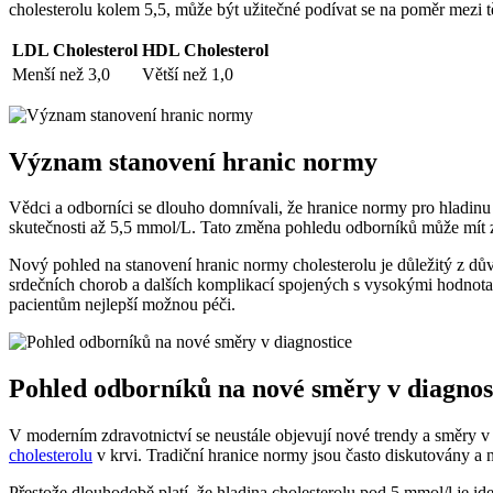
cholesterolu kolem 5,5, může být užitečné podívat se na poměr mezi tě
LDL Cholesterol
HDL Cholesterol
Menší než 3,0
Větší než 1,0
Význam stanovení hranic normy
Vědci a odborníci se dlouho domnívali, že hranice normy pro hladinu 
skutečnosti až 5,5 mmol/L. Tato změna pohledu odborníků může mít 
Nový pohled na stanovení hranic normy cholesterolu je důležitý z důvo
srdečních chorob a dalších komplikací spojených s vysokými hodnotami
pacientům nejlepší možnou péči.
Pohled odborníků na nové směry v diagnos
V moderním zdravotnictví se neustále objevují nové trendy a směry v
cholesterolu
v krvi. Tradiční hranice normy jsou často diskutovány a 
Přestože dlouhodobě platí, že hladina cholesterolu pod 5 mmol/l je id