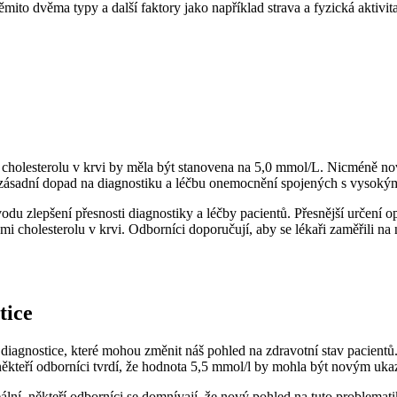
mito dvěma typy a další faktory jako například strava a fyzická aktivita
cholesterolu v krvi by měla být stanovena na 5,0 mmol/L. Nicméně nové
zásadní dopad na diagnostiku a léčbu onemocnění spojených s vysoký
du zlepšení přesnosti diagnostiky a léčby pacientů. Přesnější určení o
 cholesterolu v krvi. Odborníci doporučují, aby se lékaři zaměřili na 
tice
 diagnostice, které mohou změnit náš pohled na zdravotní stav pacientů
někteří odborníci tvrdí, že hodnota 5,5 mmol/l by mohla být novým uka
eální, někteří odborníci se domnívají, že nový pohled na tuto problema