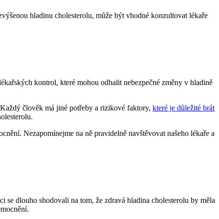
 zvýšenou hladinu cholesterolu, může být vhodné konzultovat lékaře
ch lékařských kontrol, které mohou odhalit nebezpečné změny v hladině
 Každý člověk má jiné potřeby a rizikové faktory,
které je důležité brát
olesterolu.
mocnění. Nezapomínejme na ně pravidelně navštěvovat našeho lékaře a
ci se dlouho shodovali na tom, že zdravá hladina cholesterolu by měla
nemocnění.