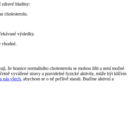
í zdravé hladiny:
u cholesterolu.
očekávané výsledky.
ce vhodné.
ují, že hranice normálního cholesterolu se mohou lišit a není možné
včetně vyvážené stravy a pravidelné fyzické aktivity, může být klíčem
na nás všech
, abychom se o ně pečlivě starali. Buďme aktivní a