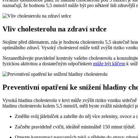
naznačují, že hodnota 5,5 mmol/l může být pro některé lidi zdravější
Vliv cholesterolu na zdraví srdce
Stojíme před dilematem, zda je hodnota cholesterolu 5,5 skutečně hra
optimálního zdraví. Vysoký cholesterol může totiž zvýšit riziko vzni
Nezanedbávejte pravidelné kontroly vašeho cholesterolu a konzultujte
fyzickou aktivitou a dostatečným odpočinkem
může být klíčem
k sníž
Preventivní opatření ke snížení hladiny ch
Vysoká hladina cholesterolu v krvi může zvýšit riziko vzniku srdečn
hladinu cholesterolu kolem 5,5 mmol/l, měli byste zvážit následující p
Změňte svůj jídelníček a zahrňte do něj více zeleniny, ovoce a 
Začněte pravidelně cvičit, ideálně minimálně 150 minut týdně.
Omezte konzumaci nasycených tuků a přidejte do stravy zdrav