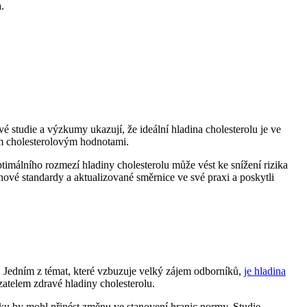
.
 studie a výzkumy ukazují, že ideální hladina cholesterolu je ve
m cholesterolovým hodnotami.
ptimálního rozmezí hladiny cholesterolu může vést ke snížení rizika
nové standardy a aktualizované směrnice ve své praxi a poskytli
. Jedním z témat, které vzbuzuje velký zájem odborníků,
je hladina
zatelem zdravé hladiny cholesterolu.
tiku by mohl přinést změnu ve stanovení hranic normy. Studie