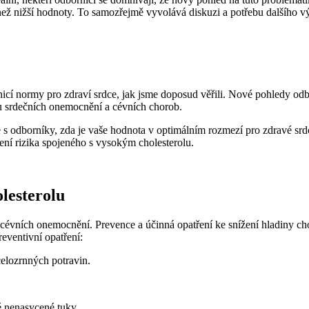
 než nižší hodnoty. To samozřejmě vyvolává diskuzi a potřebu dalšího 
nicí normy pro zdraví srdce, jak jsme doposud věřili. Nové pohledy odb
ku srdečních onemocnění a cévních chorob.
 s odborníky, zda je vaše hodnota v optimálním rozmezí pro zdravé srd
ení rizika spojeného s vysokým cholesterolu.
olesterolu
ě cévních onemocnění. Prevence a účinná opatření ke snížení hladiny c
reventivní opatření:
celozrnných potravin.
é nenasycené tuky.