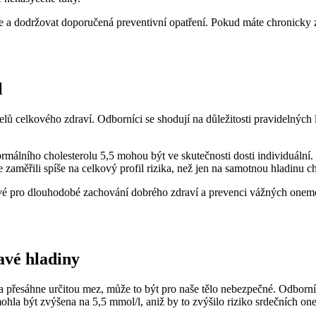
aře a dodržovat doporučená preventivní opatření. Pokud máte chronicky
l
atelů celkového zdraví. Odborníci se shodují na důležitosti pravidelný
málního cholesterolu 5,5 mohou být ve skutečnosti dosti individuální.
aměřili spíše na celkový profil rizika, než jen na samotnou hladinu ch
líčové pro dlouhodobé zachování dobrého zdraví a prevenci vážných one
avé hladiny
ina přesáhne určitou mez, může to být pro naše tělo nebezpečné. Odborní
mohla být zvýšena na 5,5 mmol/l, aniž by to zvýšilo riziko srdečních o