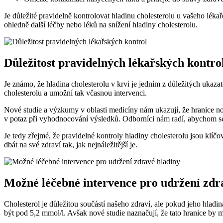
Je důležité pravidelně kontrolovat hladinu cholesterolu u vašeho lék
ohledně další léčby nebo léků na snížení hladiny cholesterolu.
Důležitost pravidelných lékařských kontro
Je známo, že hladina cholesterolu v krvi je jedním z důležitých ukaz
cholesterolu a umožní tak včasnou intervenci.
Nové studie a výzkumy v oblasti medicíny nám ukazují, že hranice nor
v potaz při vyhodnocování výsledků. Odborníci nám radí, abychom se z
Je tedy zřejmé, že pravidelné kontroly hladiny cholesterolu jsou k
dbát na své zdraví tak, jak nejnáležitější je.
Možné léčebné intervence pro udržení zdr
Cholesterol je důležitou součástí našeho zdraví, ale pokud jeho hlad
být pod 5,2 mmol/l. Avšak nové studie naznačují, že tato hranice by 