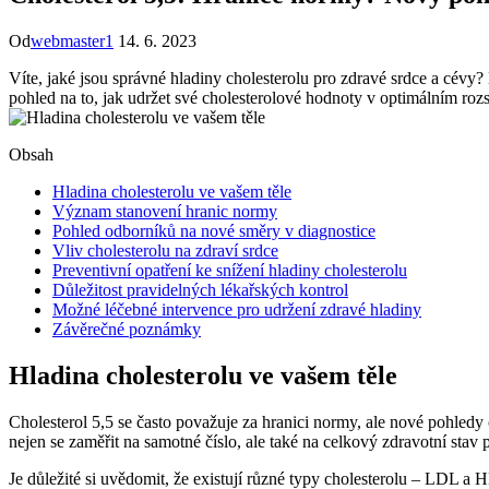
Od
webmaster1
14. 6. 2023
Víte, jaké jsou správné hladiny cholesterolu pro zdravé srdce a cévy?
pohled na to, jak udržet své cholesterolové hodnoty v optimálním ro
Obsah
Hladina cholesterolu ve vašem těle
Význam stanovení hranic normy
Pohled odborníků na nové směry v diagnostice
Vliv cholesterolu na zdraví srdce
Preventivní opatření ke snížení hladiny cholesterolu
Důležitost pravidelných lékařských kontrol
Možné léčebné intervence pro udržení zdravé hladiny
Závěrečné poznámky
Hladina cholesterolu ve vašem těle
Cholesterol 5,5 se často považuje za hranici normy, ale nové pohledy o
nejen se zaměřit na samotné číslo, ale také na celkový zdravotní stav 
Je důležité si uvědomit, že existují různé typy cholesterolu – LDL 