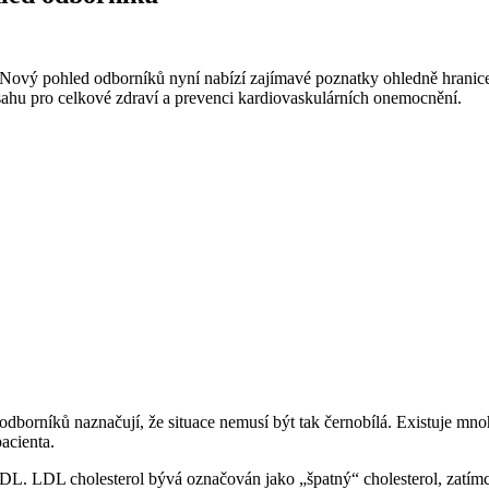
 Nový pohled odborníků nyní nabízí zajímavé poznatky ohledně hranice n
zsahu pro celkové zdraví a prevenci kardiovaskulárních onemocnění.
dborníků naznačují, že situace nemusí být tak černobílá. Existuje mnoho 
pacienta.
a HDL. LDL cholesterol bývá označován jako „špatný“ cholesterol, zat