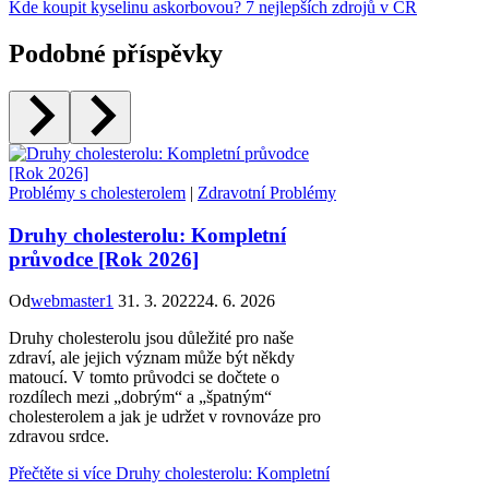
Kde koupit kyselinu askorbovou? 7 nejlepších zdrojů v ČR
Podobné příspěvky
Problémy s cholesterolem
|
Zdravotní Problémy
Druhy cholesterolu: Kompletní
průvodce [Rok 2026]
Od
webmaster1
31. 3. 2022
24. 6. 2026
Druhy cholesterolu jsou důležité pro naše
zdraví, ale jejich význam může být někdy
matoucí. V tomto průvodci se dočtete o
rozdílech mezi „dobrým“ a „špatným“
cholesterolem a jak je udržet v rovnováze pro
zdravou srdce.
Přečtěte si více
Druhy cholesterolu: Kompletní