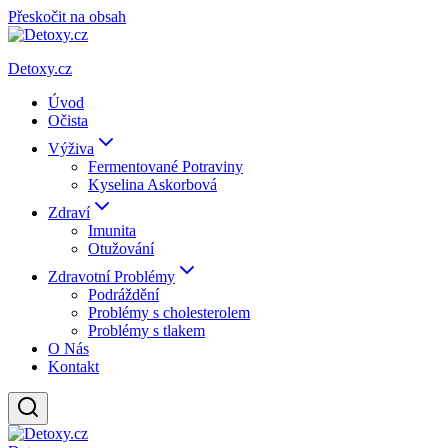
Přeskočit na obsah
Detoxy.cz
Úvod
Očista
Výživa
Fermentované Potraviny
Kyselina Askorbová
Zdraví
Imunita
Otužování
Zdravotní Problémy
Podráždění
Problémy s cholesterolem
Problémy s tlakem
O Nás
Kontakt