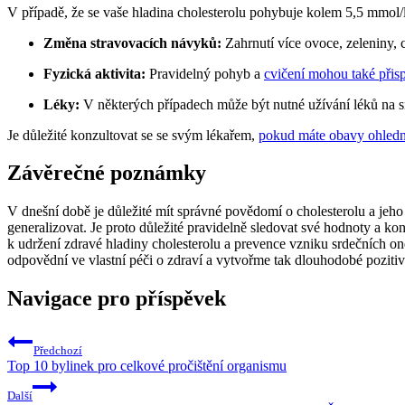
V případě, že se vaše hladina cholesterolu pohybuje kolem 5,5 mmol/l
Změna stravovacích návyků:
Zahrnutí více ovoce, zeleniny, 
Fyzická aktivita:
Pravidelný pohyb a
cvičení mohou také přisp
Léky:
V některých případech může být nutné užívání léků na s
Je důležité konzultovat se se svým lékařem,
pokud máte obavy ohledně
Závěrečné poznámky
V dnešní době je důležité mít správné povědomí o cholesterolu a jeho 
generalizovat. Je proto důležité pravidelně sledovat své hodnoty a ko
k udržení zdravé hladiny cholesterolu a prevence vzniku srdečních on
odpovědní ve vlastní péči o zdraví a vytvořme tak dlouhodobé pozitiv
Navigace pro příspěvek
Předchozí
Top 10 bylinek pro celkové pročištění organismu
Další