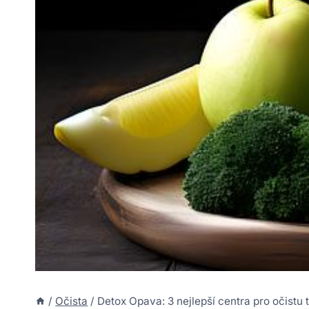
/
Očista
/
Detox Opava: 3 nejlepší centra pro očistu t