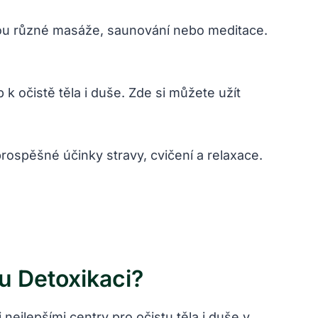
sou různé masáže, saunování nebo meditace.
 k očistě těla i duše. Zde si můžete užít
rospěšné účinky stravy, cvičení a relaxace.
u Detoxikaci?
ejlepšími centry pro očistu těla i duše v