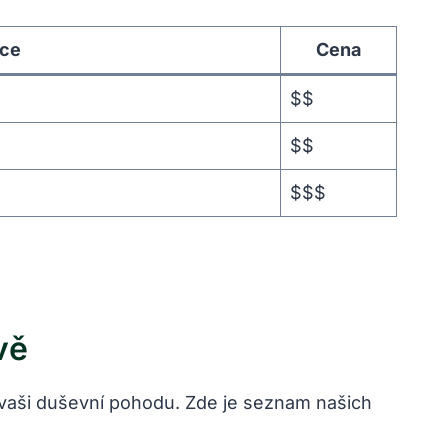
ace
Cena
$$
$$
$$$
vě
t vaši duševní pohodu. Zde je seznam našich