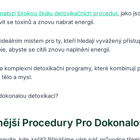
nabízí širokou škálu detoxikačních procedur
, jako j
t se toxinů a znovu nabrat energii.
deálním místem pro ty, kteří hledají vyvážený přístup
e, abyste se cítili znovu naplněni energií.
na komplexní detoxikační programy, které kombinují p
tělo a mysl.
nější Procedury Pro Dokonalo
evíte, kde začít? Přinášíme vám náš průvodce třemi n