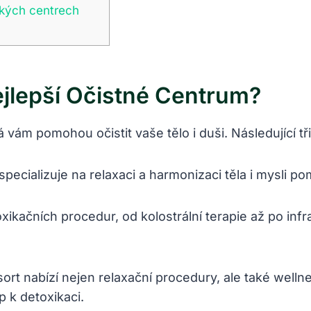
vských centrech
ejlepší Očistné Centrum?
 vám pomohou očistit vaše tělo i duši. Následující tř
specializuje na relaxaci a harmonizaci těla i mysli 
oxikačních procedur, od kolostrální terapie až po inf
sort nabízí nejen relaxační procedury, ale také wel
p k detoxikaci.