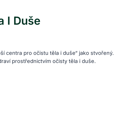
a I Duše
í centra pro očistu těla i duše“ jako stvořený.
raví prostřednictvím očisty těla i duše.