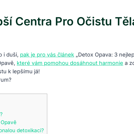
ší Centra Pro Očistu Těl
 i duši,
pak je pro vás článek
„Detox Opava: 3 nejlepš
 Opavě,
které vám pomohou dosáhnout harmonie
a zd
stu k lepšímu já!
m?
v Opavě
onalou detoxikaci?