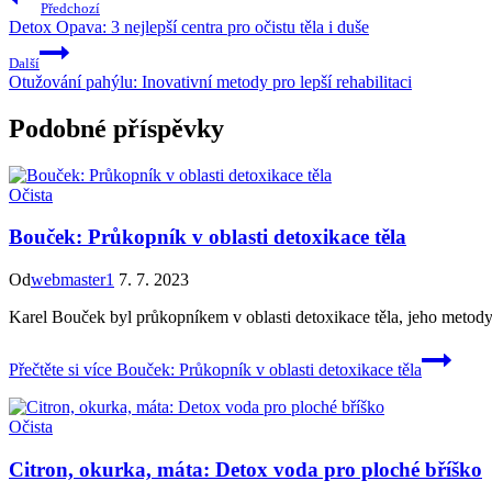
Předchozí
Detox Opava: 3 nejlepší centra pro očistu těla i duše
Další
Otužování pahýlu: Inovativní metody pro lepší rehabilitaci
Podobné příspěvky
Očista
Bouček: Průkopník v oblasti detoxikace těla
Od
webmaster1
7. 7. 2023
Karel Bouček byl průkopníkem v oblasti detoxikace těla, jeho metody js
Přečtěte si více
Bouček: Průkopník v oblasti detoxikace těla
Očista
Citron, okurka, máta: Detox voda pro ploché bříško