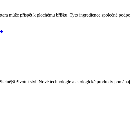
která může přispět k plochému bříšku. Tyto ingredience společně podpo
žitelnější životní styl. Nové technologie a ekologické produkty pomáhají