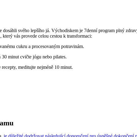
yste dosáhli svého lepšího já. Východiskem je 7denní program plný zdra
 který vás provede celou cestou k transformaci:
inovanému cukru a procesovaným potravinám.
ň 30 minut cvičte jógu nebo pilates.
 recepty, meditujte nejméně 10 minut.
ramu
a,
je důležité dodržovat následující doporučení pro úspěšné dokončení