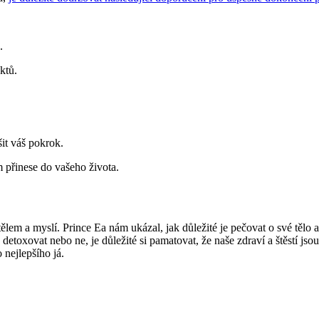
.
ktů.
šit váš pokrok.
m přinese do vašeho života.
em a myslí. Prince Ea nám ukázal, jak důležité je pečovat o své tělo a 
toxovat nebo ne, je důležité si pamatovat, že naše zdraví a štěstí jso
 nejlepšího já.