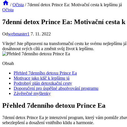
/
Očista
/
7denní detox Prince Ea: Motivační cesta k lepšímu já
Očista
7denní detox Prince Ea: Motivační cesta k
Od
webmaster1
7. 11. 2022
Vítejte! Jste připraveni na transformační cestu ke svému nejlepšímu 
dosáhnout svých cílů a změnit svůj život k lepšímu.
Obsah
Přehled 7denního detoxu Prince Ea
Motivace jako klíč k lepšímu já
Podrobný plán detoxikační cesty
Doporučení pro úspěšné absolvování programu
Závěrečné myšlenky
Přehled 7denního detoxu Prince Ea
7denní detox Prince Ea je intenzivní program, který vám pomůže zbavit
sebezlepšení a dosažení vnitřního klidu a harmonie.