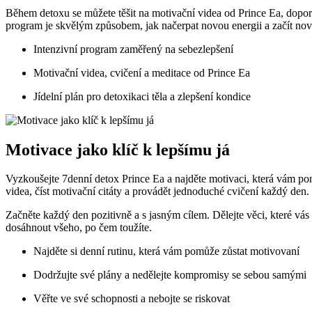
Během detoxu se můžete těšit na motivační videa od Prince Ea, doporuč
program je skvělým způsobem, jak načerpat novou energii a začít nov
Intenzivní program zaměřený na sebezlepšení
Motivační videa, cvičení a meditace od Prince Ea
Jídelní plán pro detoxikaci těla a zlepšení kondice
Motivace jako klíč k lepšímu já
Vyzkoušejte 7denní detox Prince Ea a najděte motivaci, která vám po
videa, číst motivační citáty a provádět jednoduché cvičení každý den.
Začněte každý den pozitivně a s jasným cílem. Dělejte věci, které vás 
dosáhnout všeho, po čem toužíte.
Najděte si denní rutinu, která vám pomůže zůstat motivovaní
Dodržujte své plány a nedělejte kompromisy se sebou samými
Věřte ve své schopnosti a nebojte se riskovat