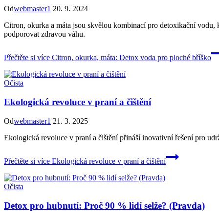
Od
webmaster1
20. 9. 2024
Citron, okurka a máta jsou skvělou kombinací pro detoxikační vodu, 
podporovat zdravou váhu.
Přečtěte si více
Citron, okurka, máta: Detox voda pro ploché bříško
Očista
Ekologická revoluce v praní a čištění
Od
webmaster1
21. 3. 2025
Ekologická revoluce v praní a čištění přináší inovativní řešení pro udr
Přečtěte si více
Ekologická revoluce v praní a čištění
Očista
Detox pro hubnutí: Proč 90 % lidí selže? (Pravda)