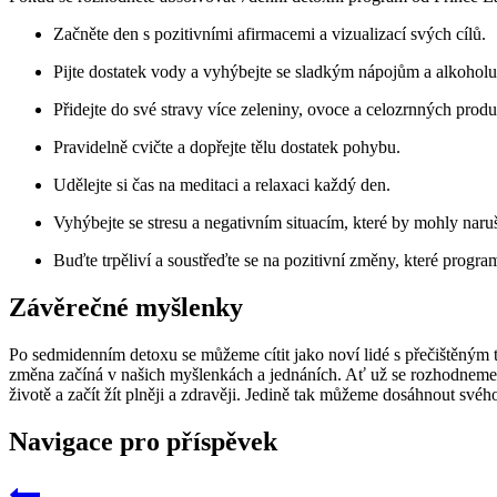
Začněte den s pozitivními afirmacemi a vizualizací svých cílů.
Pijte dostatek vody a vyhýbejte se sladkým nápojům a alkoholu
Přidejte do své stravy více zeleniny, ovoce a celozrnných produ
Pravidelně cvičte a dopřejte tělu dostatek pohybu.
Udělejte si čas na meditaci a relaxaci každý den.
Vyhýbejte se stresu a negativním situacím, které by mohly naru
Buďte trpěliví a soustřeďte se na pozitivní změny, které progra
Závěrečné myšlenky
Po sedmidenním detoxu se můžeme cítit jako noví lidé s přečištěným těl
změna začíná v našich myšlenkách a jednáních. Ať už se rozhodneme de
životě a začít žít plněji a zdravěji. Jedině tak můžeme dosáhnout svého
Navigace pro příspěvek