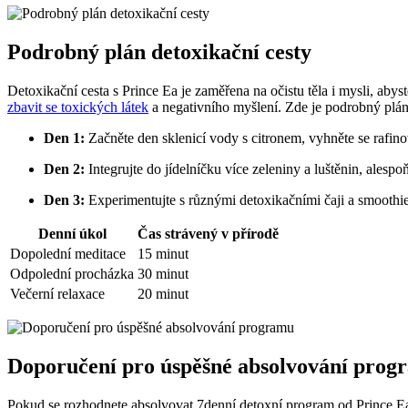
Podrobný plán detoxikační cesty
Detoxikační cesta s Prince Ea je zaměřena na očistu těla i mysli, ab
zbavit se toxických látek
a negativního myšlení. Zde je podrobný plán,
Den 1:
Začněte den sklenicí vody s citronem, vyhněte se raf
Den 2:
Integrujte do jídelníčku více zeleniny a luštěnin, alespo
Den 3:
Experimentujte s různými detoxikačními čaji a smoothie
Denní úkol
Čas strávený v přírodě
Dopolední meditace
15 minut
Odpolední procházka
30 minut
Večerní relaxace
20 minut
Doporučení pro úspěšné absolvování prog
Pokud se rozhodnete absolvovat 7denní detoxní program od Prince E