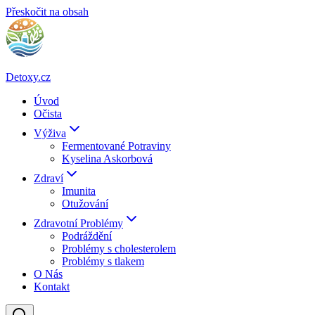
Přeskočit na obsah
Detoxy.cz
Úvod
Očista
Výživa
Fermentované Potraviny
Kyselina Askorbová
Zdraví
Imunita
Otužování
Zdravotní Problémy
Podráždění
Problémy s cholesterolem
Problémy s tlakem
O Nás
Kontakt