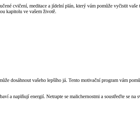
ené cvičení, meditace a jídelní plán, který vám pomůže vyčistit vaše tě
ou kapitolu ve vašem životě.
může dosáhnout vašeho lepšího já. Tento motivační program vám pomůže 
baví a naplňují energií. Netrapte se malichernostmi a soustřeďte se na s