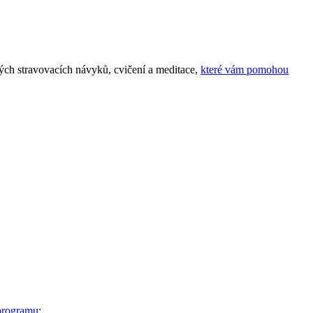
vých stravovacích návyků, cvičení a meditace,
které vám pomohou
 programu
: